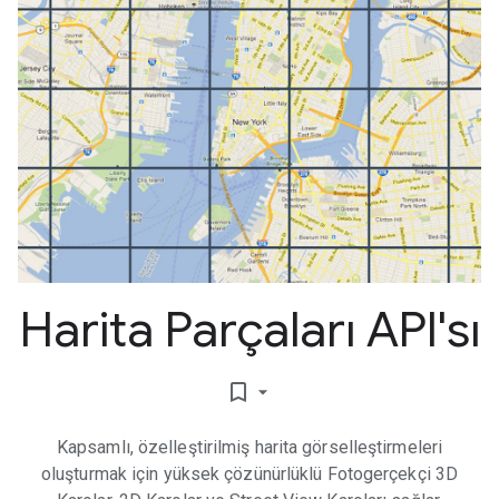
Harita Parçaları API'sı
bookmark_border
Kapsamlı, özelleştirilmiş harita görselleştirmeleri
oluşturmak için yüksek çözünürlüklü Fotogerçekçi 3D