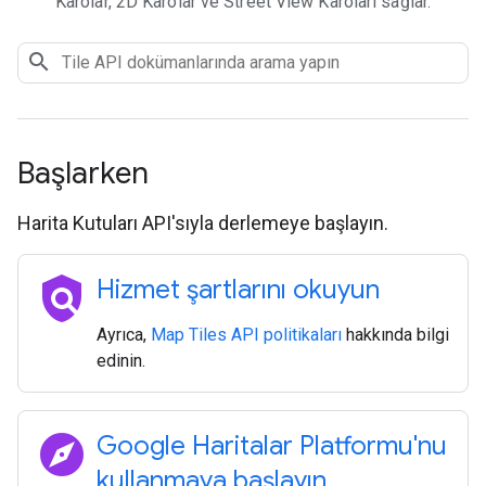
Karolar, 2D Karolar ve Street View Karoları sağlar.
Başlarken
Harita Kutuları API'sıyla derlemeye başlayın.
policy
Hizmet şartlarını okuyun
Ayrıca,
Map Tiles API politikaları
hakkında bilgi
edinin.
explore
Google Haritalar Platformu'nu
kullanmaya başlayın