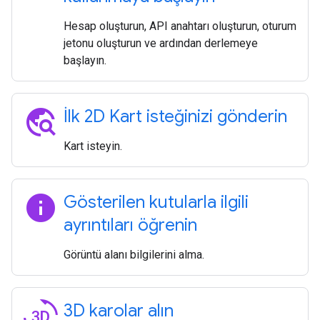
Hesap oluşturun, API anahtarı oluşturun, oturum
jetonu oluşturun ve ardından derlemeye
başlayın.
travel_explore
İlk 2D Kart isteğinizi gönderin
Kart isteyin.
info
Gösterilen kutularla ilgili
ayrıntıları öğrenin
Görüntü alanı bilgilerini alma.
3d_rotation
3D karolar alın