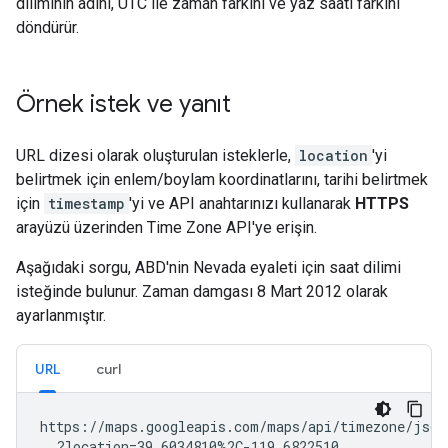
diliminin adını, UTC ile zaman farkını ve yaz saati farkını
döndürür.
Örnek istek ve yanıt
URL dizesi olarak oluşturulan isteklerle,
location
'yi
belirtmek için enlem/boylam koordinatlarını, tarihi belirtmek
için
timestamp
'yi ve API anahtarınızı kullanarak
HTTPS
arayüzü üzerinden Time Zone API'ye erişin.
Aşağıdaki sorgu, ABD'nin Nevada eyaleti için saat dilimi
isteğinde bulunur. Zaman damgası 8 Mart 2012 olarak
ayarlanmıştır.
URL
curl
https://maps.googleapis.com/maps/api/timezone/json

  ?location=39.6034810%2C-119.6822510
