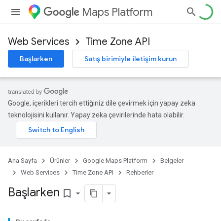
Maps Platform
Web Services
Time Zone API
Başlarken
Satış birimiyle iletişim kurun
Google, içerikleri tercih ettiğiniz dile çevirmek için yapay zeka
teknolojisini kullanır. Yapay zeka çevirilerinde hata olabilir.
Ana Sayfa
Ürünler
Google Maps Platform
Belgeler
Web Services
Time Zone API
Rehberler
Başlarken
bookmark_border