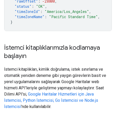
"rawOffset"
:
-28800
,
"status"
:
"OK"
,
"timeZoneId"
:
"America/Los_Angeles"
,
"timeZoneName"
:
"Pacific Standard Time"
,
}
İstemci kitaplıklarımızla kodlamaya
başlayın
İstemci kitaplıkları, kimlik doğrulama, istek sınırlama ve
otomatik yeniden deneme gibi yaygın görevlerin basit ve
yerel uygulamalarını sağlayarak Google Haritalar web
hizmeti API'leriyle geliştirme yapmayı kolaylaştırır. Saat
Dilimi API'si,
Google Haritalar Hizmetleri için Java
İstemcisi, Python İstemcisi, Go İstemcisi ve Node.js
İstemcisi
'nde kullanılabilir.