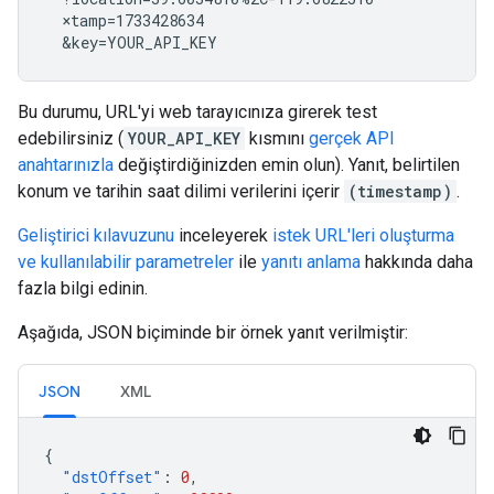
  ×tamp=1733428634

  &key=YOUR_API_KEY
Bu durumu, URL'yi web tarayıcınıza girerek test
edebilirsiniz (
YOUR_API_KEY
kısmını
gerçek API
anahtarınızla
değiştirdiğinizden emin olun). Yanıt, belirtilen
konum ve tarihin saat dilimi verilerini içerir
(timestamp)
.
Geliştirici kılavuzunu
inceleyerek
istek URL'leri oluşturma
ve kullanılabilir parametreler
ile
yanıtı anlama
hakkında daha
fazla bilgi edinin.
Aşağıda, JSON biçiminde bir örnek yanıt verilmiştir:
JSON
XML
{
"dstOffset"
:
0
,