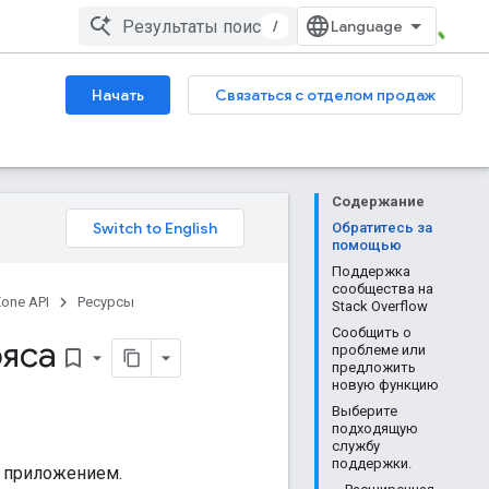
/
Начать
Связаться с отделом продаж
Содержание
Обратитесь за
помощью
Поддержка
сообщества на
Zone API
Ресурсы
Stack Overflow
Сообщить о
ояса
проблеме или
bookmark_border
предложить
новую функцию
Выберите
подходящую
службу
поддержки.
м приложением.