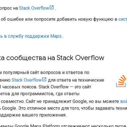
вопрос на
Stack Overflow
.
 об ошибке или попросите добавить новую функцию в
сис
сь в службу поддержки Maps
.
 сообщества на Stack Overflow
 популярный сайт вопросов и ответов по
ванию
Stack Overflow
для ответа на технические
 часовых поясов. Stack Overflow — это сайт
ветов для программистов, где ответы
 совместно. Сайт не принадлежит Google, но вы можете
вой
 Google. Это отличное место для того, чтобы задавать тех
поддержке вашего приложения.
анды Google Maps Platform отслеживают несколько тегов, 