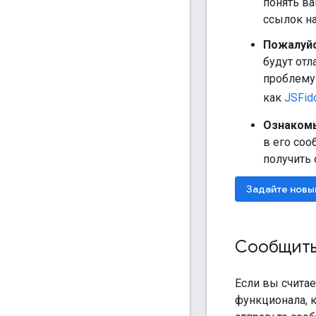
понять в
ссылок н
Пожалуйс
будут отл
проблему.
как
JSFid
Ознакомь
в его соо
получить 
Задайте новы
Сообщить
Если вы считае
функционала, к