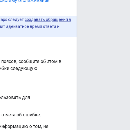
систему отслеживания
Maps следует
создавать обращения в
чит адекватное время ответа и
 поясов, сообщите об этом в
ошибки следующую
ользовать для
отчета об ошибке.
информацию о том, не