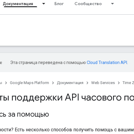
Документация
Блог
Сообщество
Эта страница переведена с помощью
Cloud Translation API
.
ы
Google Maps Platform
Документация
Web Services
Time 
ты поддержки API часового п
сь за помощью
ности? Есть несколько способов получить помощь с ваши