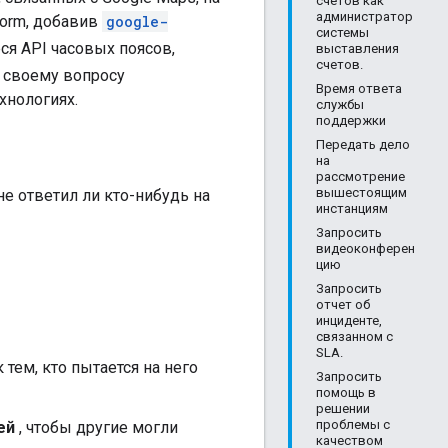
счетов как
администратор
form, добавив
google-
системы
ся API часовых поясов,
выставления
счетов.
к своему вопросу
Время ответа
хнологиях.
службы
поддержки
Передать дело
на
рассмотрение
вышестоящим
не ответил ли кто-нибудь на
инстанциям
Запросить
видеоконферен
цию
Запросить
отчет об
инциденте,
связанном с
SLA.
тем, кто пытается на него
Запросить
помощь в
решении
проблемы с
ей
, чтобы другие могли
качеством