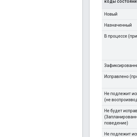
коды состояни
Новый
Назначенный
В процессе (пр
Зафиксированн
Исправлено (пр
Не подлежит и
(не воспроизво
Не будет испра
(Запланирован
поведение)
Не подлежит и