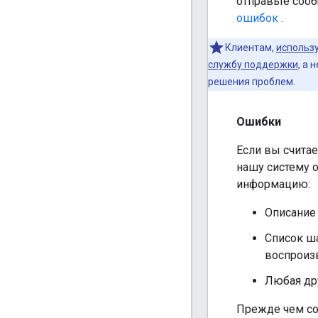
отправьте соо
ошибок
.
Клиентам,
использ
службу поддержки,
а н
решения проблем.
Ошибки
Если вы считае
нашу систему 
информацию:
Описание
Список ш
воспроиз
Любая дру
Прежде чем со