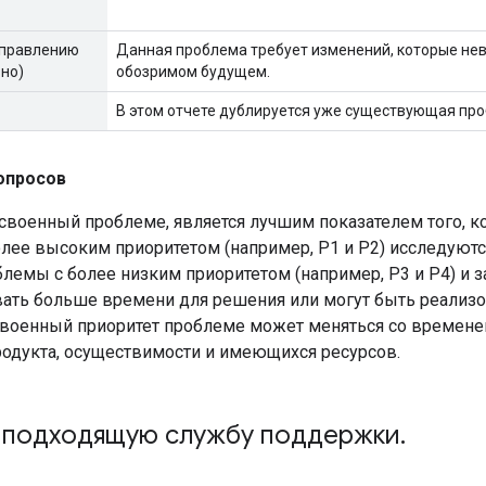
справлению
Данная проблема требует изменений, которые не
но)
обозримом будущем.
В этом отчете дублируется уже существующая про
опросов
исвоенный проблеме, является лучшим показателем того, к
лее высоким приоритетом (например, P1 и P2) исследуются
блемы с более низким приоритетом (например, P3 и P4) и 
вать больше времени для решения или могут быть реализ
военный приоритет проблеме может меняться со временем
родукта, осуществимости и имеющихся ресурсов.
 подходящую службу поддержки
.