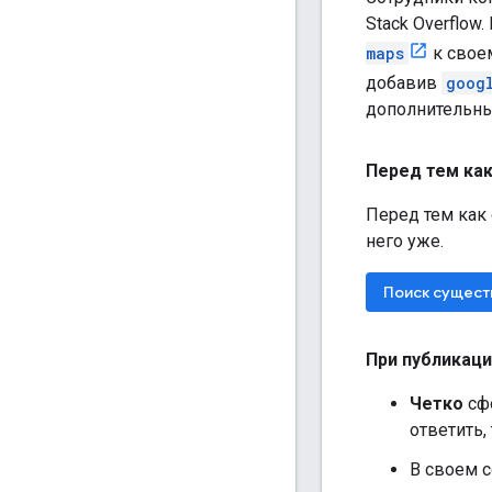
Stack Overflow
maps
к свое
добавив
goog
дополнительны
Перед тем как
Перед тем как 
него уже.
Поиск сущес
При публикаци
Четко
сфо
ответить,
В своем 