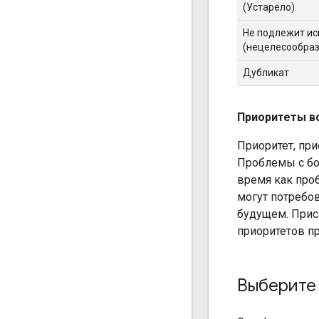
(Устарело)
Не подлежит и
(нецелесообраз
Дубликат
Приоритеты в
Приоритет, пр
Проблемы с бо
время как про
могут потребо
будущем. Прис
приоритетов п
Выберите