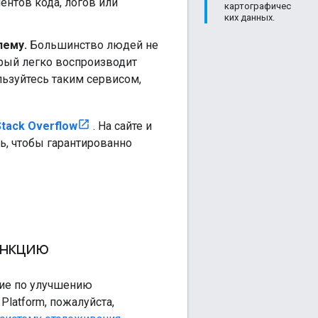
нтов кода, логов или
картографичес
ких данных.
лему.
Большинство людей не
орый легко воспроизводит
льзуйтесь таким сервисом,
tack Overflow
. На сайте и
ь, чтобы гарантированно
ункцию
ние по улучшению
latform, пожалуйста,