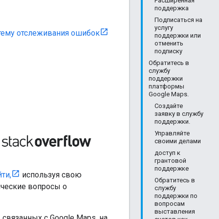
Расширенная
поддержка
Подписаться на
услугу
тему отслеживания ошибок
поддержки или
отменить
подписку
Обратитесь в
службу
поддержки
платформы
Google Maps.
Создайте
заявку в службу
поддержки.
Управляйте
своими делами
доступ к
грантовой
поддержке
ти,
используя свою
Обратитесь в
нические вопросы о
службу
поддержки по
вопросам
выставления
связанных с Google Maps, на