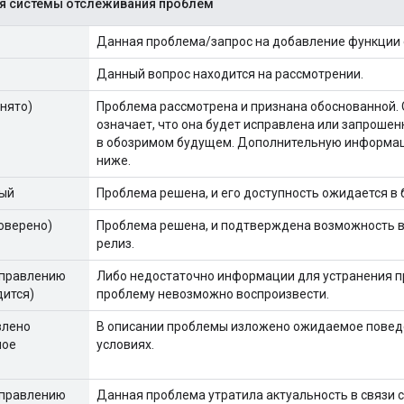
я системы отслеживания проблем
Данная проблема/запрос на добавление функции 
Данный вопрос находится на рассмотрении.
инято)
Проблема рассмотрена и признана обоснованной. О
означает, что она будет исправлена ​​или запрош
в обозримом будущем. Дополнительную информац
ниже.
ый
Проблема решена, и его доступность ожидается в
оверено)
Проблема решена, и подтверждена возможность в
релиз.
справлению
Либо недостаточно информации для устранения п
дится)
проблему невозможно воспроизвести.
влено
В описании проблемы изложено ожидаемое поведе
ное
условиях.
справлению
Данная проблема утратила актуальность в связи с