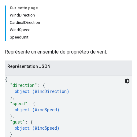
Sur cette page
WindDirection
CardinalDirection
WindSpeed
SpeedUnit
Représente un ensemble de propriétés de vent.
Représentation JSON
{
"direction"
: 
{
object (
WindDirection
)
}
,
"speed"
: 
{
object (
WindSpeed
)
}
,
"gust"
: 
{
object (
WindSpeed
)
}