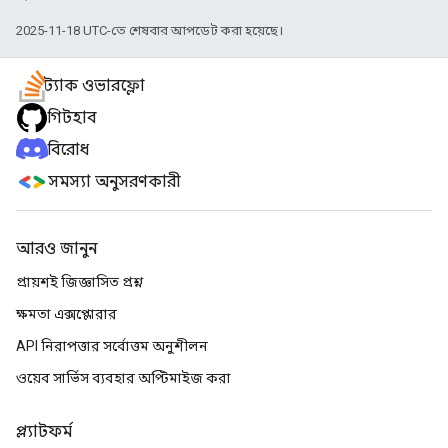
2025-11-18 UTC-তে শেষবার আপডেট করা হয়েছে।
স্ট্যাক ওভারফ্লো
গিটহাব
বিরোধ
সমস্যা অনুসরণকারী
আরও জানুন
প্রায়শই জিজ্ঞাসিত প্রশ্ন
ক্ষমতা এক্সপ্লোরার
API নিরাপত্তার সর্বোত্তম অনুশীলন
ওয়েব সার্ভিস ব্যবহার অপ্টিমাইজ করা
প্ল্যাটফর্ম