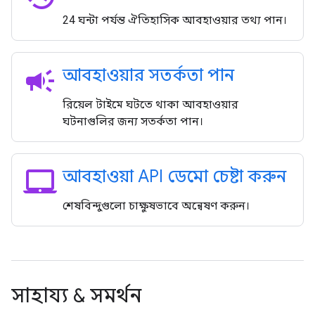
24 ঘন্টা পর্যন্ত ঐতিহাসিক আবহাওয়ার তথ্য পান।
campaign
আবহাওয়ার সতর্কতা পান
রিয়েল টাইমে ঘটতে থাকা আবহাওয়ার
ঘটনাগুলির জন্য সতর্কতা পান।
laptop_mac
আবহাওয়া API ডেমো চেষ্টা করুন
শেষবিন্দুগুলো চাক্ষুষভাবে অন্বেষণ করুন।
সাহায্য & সমর্থন