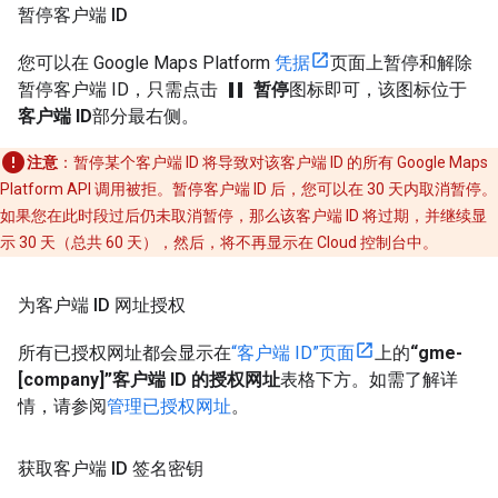
暂停客户端 ID
您可以在 Google Maps Platform
凭据
页面上暂停和解除
pause
暂停客户端 ID，只需点击
暂停
图标即可，该图标位于
客户端 ID
部分最右侧。
注意
：暂停某个客户端 ID 将导致对该客户端 ID 的所有 Google Maps
Platform API 调用被拒。暂停客户端 ID 后，您可以在 30 天内取消暂停。
如果您在此时段过后仍未取消暂停，那么该客户端 ID 将过期，并继续显
示 30 天（总共 60 天），然后，将不再显示在 Cloud 控制台中。
为客户端 ID 网址授权
所有已授权网址都会显示在
“客户端 ID”页面
上的
“gme-
[company]”客户端 ID 的授权网址
表格下方。如需了解详
情，请参阅
管理已授权网址
。
获取客户端 ID 签名密钥