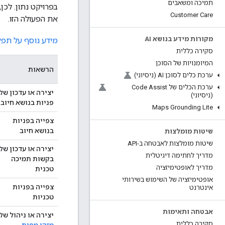
תמיכה ומשאבים
בפרויקט נתון. לכ
Customer Care
את הפעולה הזו.
מקורות מידע בנושא AI
מידע נוסף על תפקידי
סקירה כללית
המיומנויות של הסוכן
הרשאות
ערכת כלים לסוכן AI (ניסיוני)
ערכת הכלים של Code Assist
יצירה או עדכון של
(ניסיוני)
פניות בנושא חיוב
Maps Grounding Lite
צפייה בפניות
בנושא חיוב
שיטות מומלצות
שיטות מומלצות לאבטחה ב-API
יצירה או עדכון של
מדריך לחתימה דיגיטלית
בקשות תמיכה
מדריך לאופטימיזציה
טכנית
אופטימיזציה של השימוש בשירותי
צפייה בפניות
אינטרנט
טכניות
אבטחה ותאימות
יצירה או ניהול של
סקירה כללית
מזהי מפות