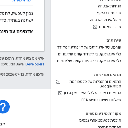
הנחיות אבטחה
נכון לעכשיו, לתפק
שירותים בהיקף
ישתנה בעתיד. כדי
ניהול אירועי אבטחה
מרכז הנאמנות
אדמינים עם חיוב
שירותים
פורמט של אלגוריתם של קו פוליגון מקודד
כלי אינטראקטיבי לקידוד קווים פוליגוניים
אלא אם צוין אחרת, התוכן של 
כלי אינטראקטיבי לפענוח קווים פוליגוניים
Developers‏
.‏ Java הוא סימן מסחרי רשום של חברת Oracle ו/או של השותפים העצמאיים שלה.
עדכון אחרון: 2026-07-12 (שעון UTC).
תנאים ומדיניות
התנאים וההגבלות של פלטפורמת
מפות Google
התנאים באזור הכלכלי האירופי (EEA)
שאלות נפוצות בנושא EEA
מקורות מידע נוספים
סטטוס הפלטפורמה
תוכנית למעקב אחרי נכסים
מידע על תקריות ותקלות
קבל
הפסקת תמיכה