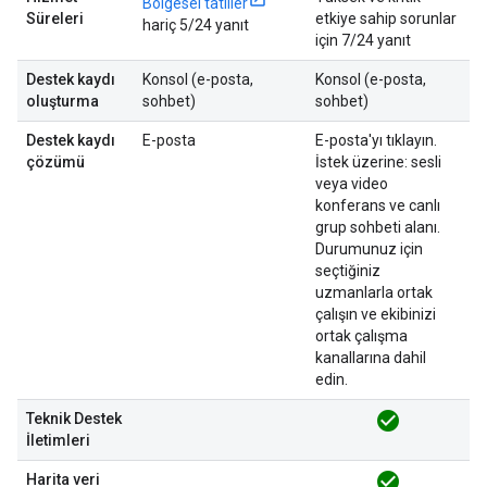
Bölgesel tatiller
Süreleri
etkiye sahip sorunlar
hariç 5/24 yanıt
için 7/24 yanıt
Destek kaydı
Konsol (e-posta,
Konsol (e-posta,
oluşturma
sohbet)
sohbet)
Destek kaydı
E-posta
E-posta'yı tıklayın.
çözümü
İstek üzerine: sesli
veya video
konferans ve canlı
grup sohbeti alanı.
Durumunuz için
seçtiğiniz
uzmanlarla ortak
çalışın ve ekibinizi
ortak çalışma
kanallarına dahil
edin.
check_circle
Teknik Destek
İletimleri
check_circle
Harita veri