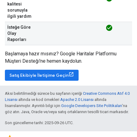
kalitesi
sorunuyla
ilgili yardım
check_circle
İsteğe Göre
Olay
Raporları
Başlamaya hazır mısınız? Google Haritalar Platformu
Müşteri Desteği'ne hemen kaydolun.
Satış Ekibiyle İletişime Geçin
Aksi belirtilmediği sürece bu sayfanın içeriği
Creative Commons Atıf 4.0
Lisansı
altında ve kod örnekleri
Apache 2.0 Lisansı
altında
lisanslanmıştır. Ayrıntılı bilgi için
Google Developers Site Politikaları
'na
göz atın. Java, Oracle ve/veya satış ortaklarının tescilli ticari markasıdır.
Son güncelleme tarihi: 2025-09-26 UTC.