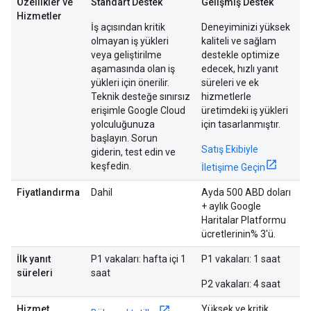
Özellikler ve
Standart Destek
Gelişmiş Destek
Hizmetler
İş açısından kritik
Deneyiminizi yüksek
olmayan iş yükleri
kaliteli ve sağlam
veya geliştirilme
destekle optimize
aşamasında olan iş
edecek, hızlı yanıt
yükleri için önerilir.
süreleri ve ek
Teknik desteğe sınırsız
hizmetlerle
erişimle Google Cloud
üretimdeki iş yükleri
yolculuğunuza
için tasarlanmıştır.
başlayın. Sorun
Satış Ekibiyle
giderin, test edin ve
keşfedin.
İletişime Geçin
Fiyatlandırma
Dahil
Ayda 500 ABD doları
+ aylık Google
Haritalar Platformu
ücretlerinin% 3'ü.
İlk yanıt
P1 vakaları: hafta içi 1
P1 vakaları: 1 saat
süreleri
saat
P2 vakaları: 4 saat
Hizmet
Yüksek ve kritik