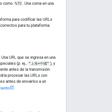
rlo como
%7C
. Una coma en una
forma para codificar las URLs
correctos para tu plataforma.
í. Una URL que se ingresa en una
eciales (p. ej.,
"上海+中國"
), y
ente antes de la transmisión.
dría procesar las URLs con
res antes de enviarlos a un
ciento
.