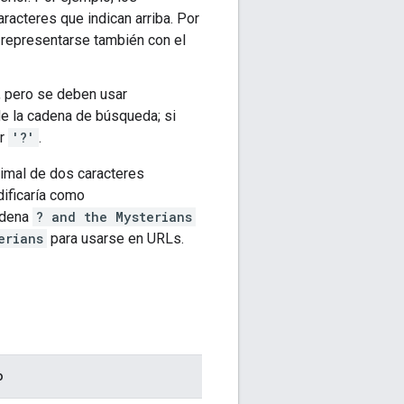
aracteres que indican arriba. Por
 representarse también con el
, pero se deben usar
e la cadena de búsqueda; si
er
'?'
.
imal de dos caracteres
ificaría como
adena
? and the Mysterians
erians
para usarse en URLs.
o