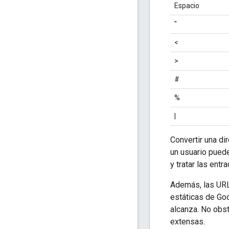
Espacio
"
<
>
#
%
|
Convertir una di
un usuario puede
y tratar las entr
Además, las URL
estáticas de Goo
alcanza. No obst
extensas.