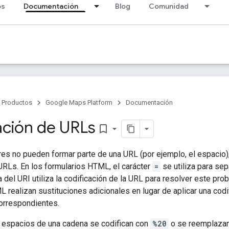
os
Documentación
Blog
Comunidad
Productos
Google Maps Platform
Documentación
ación de URLs
bookmark_border
es no pueden formar parte de una URL (por ejemplo, el espacio), 
URLs. En los formularios HTML, el carácter
=
se utiliza para sep
a del URI utiliza la codificación de la URL para resolver este pr
 realizan sustituciones adicionales en lugar de aplicar una codi
correspondientes.
s espacios de una cadena se codifican con
%20
o se reemplazan