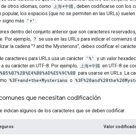
 de otros idiomas, como
上海+中國
, deben codificarse con los c
 popular, los espacios (que no se permiten en las URLs) suelen
de signo más
'+'
.
eres dentro del conjunto anterior que son caracteres reservados
te. Por ejemplo,
?
se usa en las URLs para indicar el comienzo d
lizar la cadena "? and the Mysterions", debes codificar el caráct
de caracteres para URLs usa un carácter
'%'
y un valor hexadec
 a su carácter en UTF-8. Por ejemplo,
上海+中國
en UTF-8 se cod
%B5%B7%2B%E4%B8%AD%E5%9C%8B
para usarse en URLs. La c
como
%3F+and+the+Mysterians
o
%3F%20and%20the%20Myst
comunes que necesitan codificación
e indican algunos de los caracteres que se deben codificar:
seguros
Valor codificad