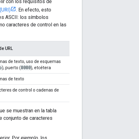
r con los requisitos de
(URI)
. En efecto, esto
es ASCII: los símbolos
o caracteres de control en las
de URL
nas de texto, uso de esquemas
p
8080
), puerto (
), etcétera
nas de texto
teres de control o cadenas de
ue se muestran en la tabla
e conjunto de caracteres
rior. Por ejemplo, los