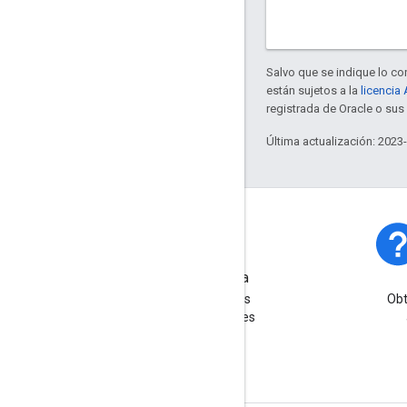
Salvo que se indique lo con
están sujetos a la
licencia
registrada de Oracle o sus 
Última actualización: 2023
Estado de la plataforma
Obtén información sobre los
Obt
incidentes y las interrupciones
de la plataforma.