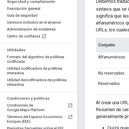
Debemos traduci
Seguridad y cumplimiento
sintaxis que se 
Descripción general
significa que l
Guía de seguridad
alfanuméricos q
Servicios incluidos en el alcance
URLs, los cuales
Administración de incidentes
Centro de confianza
Conjunto
Utilidades
Alfanuméricos
Formato del algoritmo de polilínea
codificada
Utilidad codificadora de polilínea
No reservados
interactiva
Utilidad decodificadora de polilínea
Reservados
interactiva
Condiciones y políticas
Al crear una URL
Condiciones de
Resumen de cara
Google Maps Platform
generalmente pr
Términos del Espacio Económico
Europeo (EEE)
Quizá quie
Preguntas frecuentes sobre el EEE