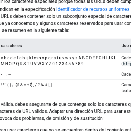
r los caracteres especiales porque todas las URLs deben cumpli
indican en la especificación
Identificador de recursos uniformes 
as URLs deben contener solo un subconjunto especial de caracter
ue ya conocemos y algunos caracteres reservados para usar com
 se resumen en la siguiente tabla:
caracteres
Uso 
a b c d e f g h i j k l m n o p q r s t u v w x y z A B C D E F G H I J K L
Cade
htt
M N O P Q R S T U V W X Y Z 0 1 2 3 4 5 6 7 8 9
(
- _ . ~
Cade
! * ' ( ) ; : @ & = + $ , / ? % # [ ]
Carac
texto
 válida, debes asegurarte de que contenga solo los caracteres q
cteres de URL válidos. Adaptar una dirección URL para usar est
ovoca dos problemas, de omisión y de sustitución:
ras usar caracteres que no se encuentran dentro del conjunto ante