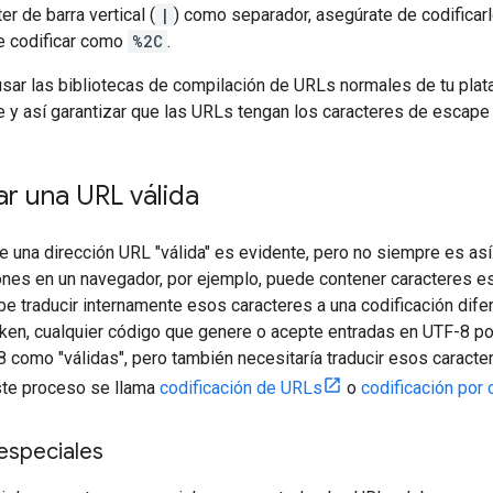
ter de barra vertical (
|
) como separador, asegúrate de codifica
e codificar como
%2C
.
sar las bibliotecas de compilación de URLs normales de tu plata
y así garantizar que las URLs tengan los caracteres de escape 
r una URL válida
e una dirección URL "válida" es evidente, pero no siempre es as
ones en un navegador, por ejemplo, puede contener caracteres esp
e traducir internamente esos caracteres a una codificación difer
ken, cualquier código que genere o acepte entradas en UTF-8 po
 como "válidas", pero también necesitaría traducir esos caracte
ste proceso se llama
codificación de URLs
o
codificación por 
especiales