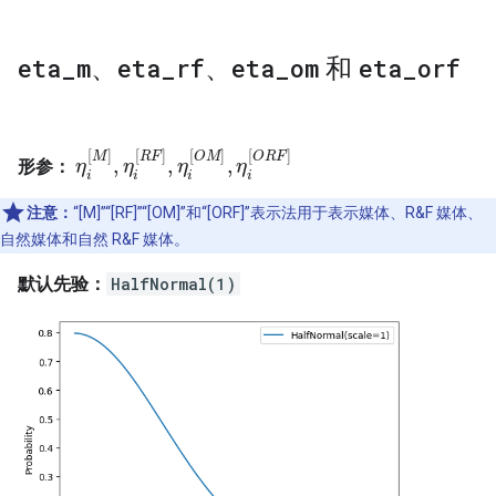
eta
_
m
、
eta
_
rf
、
eta
_
om
和
eta
_
orf
[
]
[
]
[
]
[
]
M
R
F
O
M
O
R
F
,
,
,
形参：
η
η
i
[
M
]
,
η
η
i
[
R
F
]
,
η
i
[
η
O
M
]
,
η
i
[
O
η
R
F
]
i
i
i
i
注意：
“[M]”“[RF]”“[OM]”和“[ORF]”表示法用于表示媒体、R&F 媒体、
自然媒体和自然 R&F 媒体。
默认先验：
HalfNormal(1)