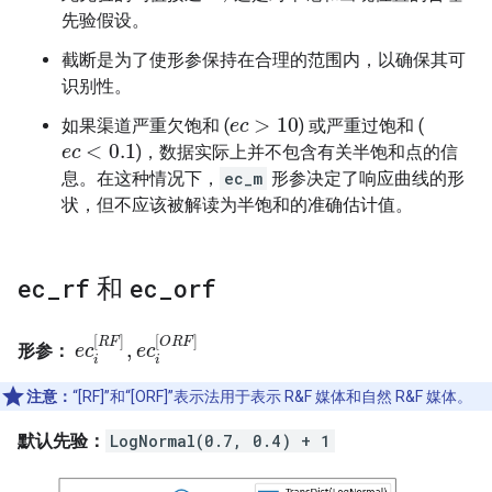
先验假设。
截断是为了使形参保持在合理的范围内，以确保其可
识别性。
>
10
如果渠道严重欠饱和 (
) 或严重过饱和 (
e
e
c
c
>
10
<
0.1
)，数据实际上并不包含有关半饱和点的信
e
e
c
c
<
0.1
息。在这种情况下，
ec_m
形参决定了响应曲线的形
状，但不应该被解读为半饱和的准确估计值。
ec
_
rf
和
ec
_
orf
[
]
[
]
R
F
O
R
F
,
形参：
e
e
c
c
i
[
R
F
]
,
e
e
c
c
i
[
O
R
F
]
i
i
注意：
“[RF]”和“[ORF]”表示法用于表示 R&F 媒体和自然 R&F 媒体。
默认先验：
LogNormal(0.7, 0.4) + 1