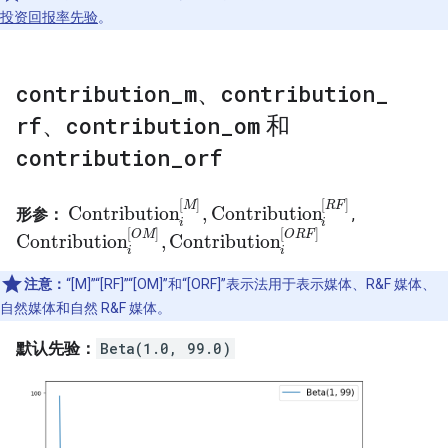
投资回报率先验
。
contribution
_
m
、
contribution
_
rf
、
contribution
_
om
和
contribution
_
orf
[
]
[
]
M
R
F
Contribution
,
Contribution
形参：
,
Contribution
i
[
M
]
,
Contribution
i
[
R
F
]
i
i
[
]
[
]
O
M
O
R
F
Contribution
,
Contribution
Contribution
i
[
O
M
]
,
Contribution
i
[
O
R
F
]
i
i
注意：
“[M]”“[RF]”“[OM]”和“[ORF]”表示法用于表示媒体、R&F 媒体、
自然媒体和自然 R&F 媒体。
默认先验：
Beta(1.0, 99.0)