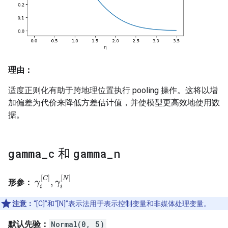
理由：
适度正则化有助于跨地理位置执行 pooling 操作。这将以增
加偏差为代价来降低方差估计值，并使模型更高效地使用数
据。
gamma
_
c
和
gamma
_
n
[
]
[
]
C
N
,
形参：
γ
γ
i
[
C
]
,
γ
γ
i
[
N
]
i
i
注意：
“[C]”和“[N]”表示法用于表示控制变量和非媒体处理变量。
默认先验：
Normal(0, 5)