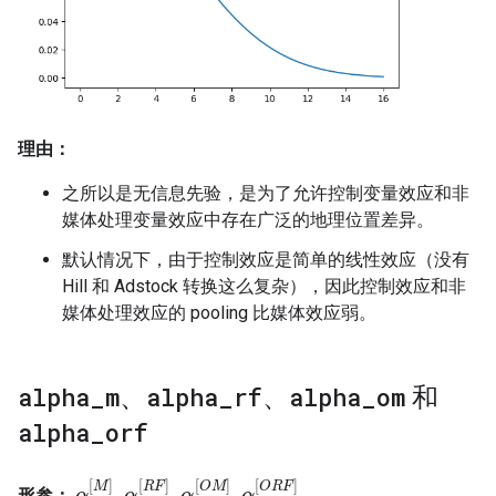
理由：
之所以是无信息先验，是为了允许控制变量效应和非
媒体处理变量效应中存在广泛的地理位置差异。
默认情况下，由于控制效应是简单的线性效应（没有
Hill 和 Adstock 转换这么复杂），因此控制效应和非
媒体处理效应的 pooling 比媒体效应弱。
alpha
_
m
、
alpha
_
rf
、
alpha
_
om
和
alpha
_
orf
[
]
[
]
[
]
[
]
M
R
F
O
M
O
R
F
,
,
,
形参：
α
α
α
α