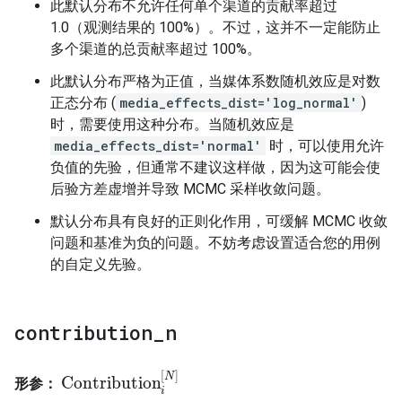
此默认分布不允许任何单个渠道的贡献率超过
1.0（观测结果的 100%）。不过，这并不一定能防止
多个渠道的总贡献率超过 100%。
此默认分布严格为正值，当媒体系数随机效应是对数
正态分布 (
media_effects_dist='log_normal'
)
时，需要使用这种分布。当随机效应是
media_effects_dist='normal'
时，可以使用允许
负值的先验，但通常不建议这样做，因为这可能会使
后验方差虚增并导致 MCMC 采样收敛问题。
默认分布具有良好的正则化作用，可缓解 MCMC 收敛
问题和基准为负的问题。不妨考虑设置适合您的用例
的自定义先验。
contribution
_
n
[
]
N
Contribution
形参：
Contribution
i
[
N
]
i