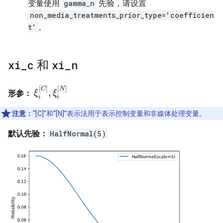
变量使用
gamma_n
先验，请设置
non_media_treatments_prior_type='coefficien
t'
。
xi
_
c
和
xi
_
n
[
]
[
]
C
N
,
形参：
ξ
ξ
i
[
C
]
,
ξ
ξ
i
[
N
]
i
i
注意：
“[C]”和“[N]”表示法用于表示控制变量和非媒体处理变量。
默认先验：
HalfNormal(5)