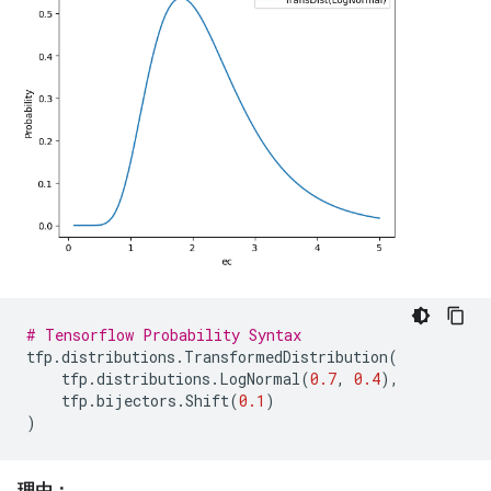
# Tensorflow Probability Syntax
tfp
.
distributions
.
TransformedDistribution
(
tfp
.
distributions
.
LogNormal
(
0.7
,
0.4
),
tfp
.
bijectors
.
Shift
(
0.1
)
)
理由：