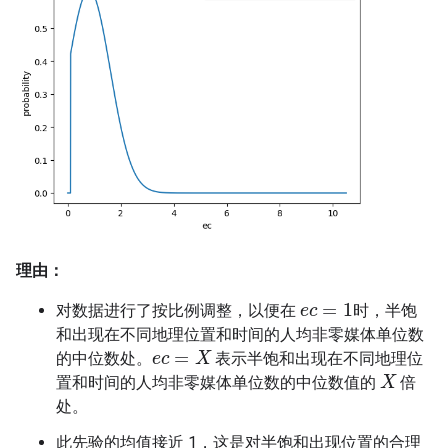
理由：
=
1
对数据进行了按比例调整，以便在
时，半饱
e
e
c
c
=
1
和出现在不同地理位置和时间的人均非零媒体单位数
=
的中位数处。
表示半饱和出现在不同地理位
e
e
c
c
=
X
X
置和时间的人均非零媒体单位数的中位数值的
倍
X
X
处。
此先验的均值接近 1，这是对半饱和出现位置的合理