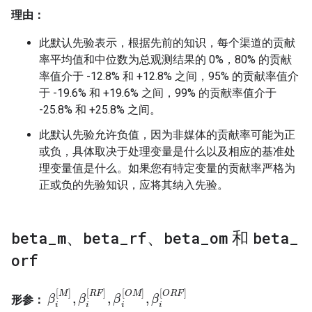
理由：
此默认先验表示，根据先前的知识，每个渠道的贡献
率平均值和中位数为总观测结果的 0%，80% 的贡献
率值介于 -12.8% 和 +12.8% 之间，95% 的贡献率值介
于 -19.6% 和 +19.6% 之间，99% 的贡献率值介于
-25.8% 和 +25.8% 之间。
此默认先验允许负值，因为非媒体的贡献率可能为正
或负，具体取决于处理变量是什么以及相应的基准处
理变量值是什么。如果您有特定变量的贡献率严格为
正或负的先验知识，应将其纳入先验。
beta
_
m
、
beta
_
rf
、
beta
_
om
和
beta
_
orf
[
]
[
]
[
]
[
]
M
R
F
O
M
O
R
F
,
,
,
形参：
β
β
i
[
M
]
,
β
β
i
[
R
F
]
,
β
i
β
[
O
M
]
,
β
i
[
β
O
R
F
]
i
i
i
i