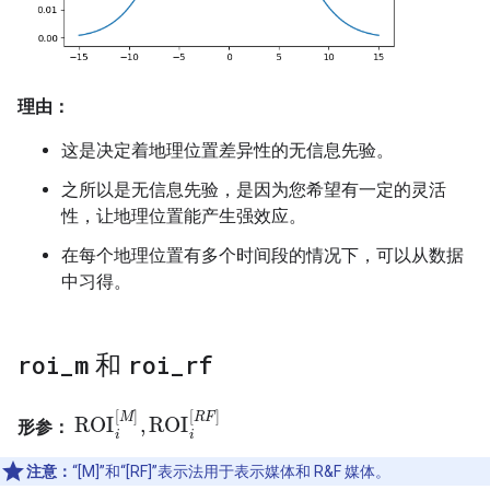
理由：
这是决定着地理位置差异性的无信息先验。
之所以是无信息先验，是因为您希望有一定的灵活
性，让地理位置能产生强效应。
在每个地理位置有多个时间段的情况下，可以从数据
中习得。
roi
_
m
和
roi
_
rf
[
]
[
]
M
R
F
ROI
,
ROI
形参：
ROI
i
[
M
]
,
ROI
i
[
R
F
]
i
i
注意：
“[M]”和“[RF]”表示法用于表示媒体和 R&F 媒体。