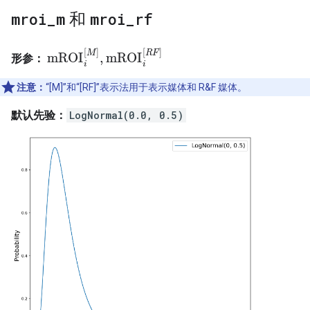
mroi
_
m
和
mroi
_
rf
[
]
[
]
M
R
F
mROI
,
mROI
形参：
mROI
i
[
M
]
,
mROI
i
[
R
F
]
i
i
注意：
“[M]”和“[RF]”表示法用于表示媒体和 R&F 媒体。
默认先验：
LogNormal(0.0, 0.5)