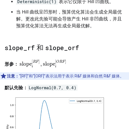
Deterministic(1)
表示它仅限于 Hill 凹曲线。
当 Hill 曲线呈凹形时，预算优化算法会生成全局最优
解。更改此先验可能会导致产生 Hill 非凹曲线，并且
预算优化算法无法再生成全局最优解。
slope
_
rf
和
slope
_
orf
[
]
[
]
R
F
O
R
F
slope
,
slope
形参：
slope
i
[
R
F
]
,
slope
i
[
O
R
F
]
i
i
注意：
“[RF]”和“[ORF]”表示法用于表示 R&F 媒体和自然 R&F 媒体。
默认先验：
LogNormal(0.7, 0.4)