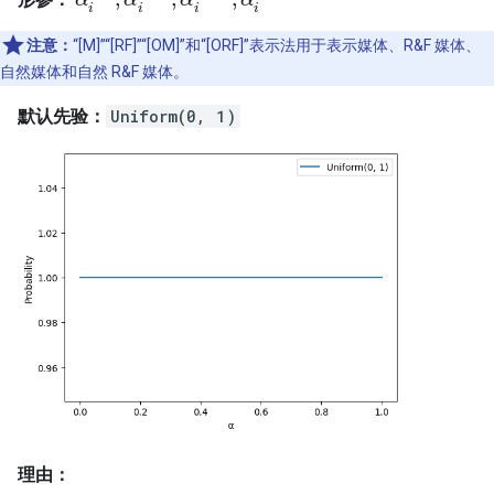
α
i
[
M
]
,
α
i
[
R
F
]
,
α
i
[
O
M
]
,
α
i
[
O
R
F
]
i
i
i
i
注意：
“[M]”“[RF]”“[OM]”和“[ORF]”表示法用于表示媒体、R&F 媒体、
自然媒体和自然 R&F 媒体。
默认先验：
Uniform(0, 1)
理由：