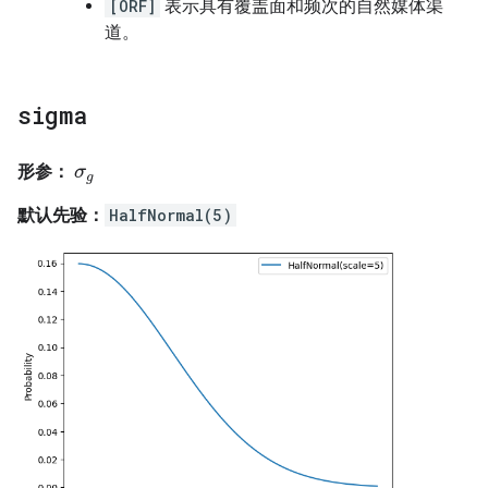
[ORF]
表示具有覆盖面和频次的自然媒体渠
道。
sigma
形参：
σ
σ
g
g
默认先验：
HalfNormal(5)