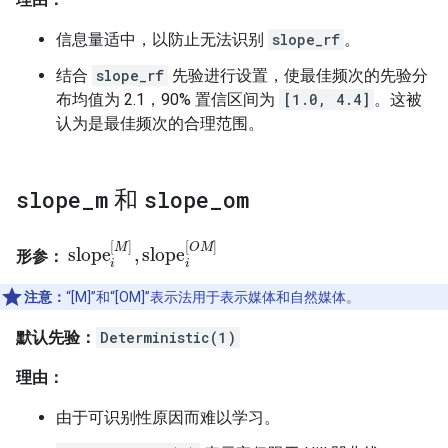
信息量适中，以防止无法识别
slope_rf
。
结合
slope_rf
先验进行设置，使最佳频次的先验分
布均值为 2.1，90% 置信区间为
[1.0, 4.4]
。这被
认为是最佳频次的合理范围。
slope
_
m
和
slope
_
om
[
]
[
]
M
O
M
slope
,
slope
形参：
slope
i
[
M
]
,
slope
i
[
O
M
]
i
i
注意：
“[M]”和“[OM]”表示法用于表示媒体和自然媒体。
默认先验：
Deterministic(1)
理由：
由于可识别性原因而难以学习。