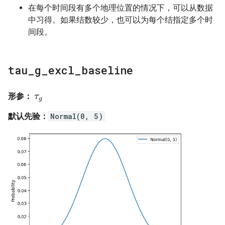
在每个时间段有多个地理位置的情况下，可以从数据
中习得。如果结数较少，也可以为每个结指定多个时
间段。
tau
_
g
_
excl
_
baseline
形参：
τ
τ
g
g
默认先验：
Normal(0, 5)