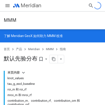
Meridian
MMM
了解
Meridian GeoX
如何助力 MMM 校准
首页
产品
Meridian
MMM
指南
默认先验分布
bookmark_border
本页内容
knot_values
tau_g_excl_baseline
roi_m 和 roi_rf
mroi_m 和 mroi_rf
contribution_m、contribution_rf、contribution_om 和
contribution_orf