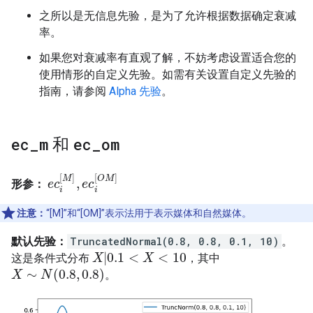
之所以是无信息先验，是为了允许根据数据确定衰减
率。
如果您对衰减率有直观了解，不妨考虑设置适合您的
使用情形的自定义先验。如需有关设置自定义先验的
指南，请参阅
Alpha 先验
。
ec
_
m
和
ec
_
om
[
]
[
]
M
O
M
,
形参：
e
e
c
c
i
[
M
]
,
e
e
c
c
i
[
O
M
]
i
i
注意：
“[M]”和“[OM]”表示法用于表示媒体和自然媒体。
默认先验：
TruncatedNormal(0.8, 0.8, 0.1, 10)
。
|
0.1
<
<
10
这是条件式分布
，其中
X
X
|
0.1
<
X
<
10
X
∼
(
0.8
,
0.8
)
。
X
X
∼
N
(
0.8
N
,
0.8
)