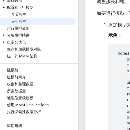
加载数据
调整步长和核。
配置和运行模型
如要运行模型，
配置模型
运行模型
添加模型
运行模型诊断
示例：
分析模型结果
自定义优化
保存和加载模型对象
model
统一的 MMM 架构
p
m
h
建模前
m
建模前简介
u
收集和整理数据
m
所需数据量
r
地理位置级建模
r
r
使用 MMM Data Platform
o
执行探索性数据分析
o
n
应用建模
k