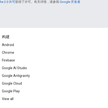
he 2.0 许可
获得了许可。有关详情，请参阅
Google 开发者
构建
Android
Chrome
Firebase
Google AI Studio
Google Antigravity
Google Cloud
Google Play
View all