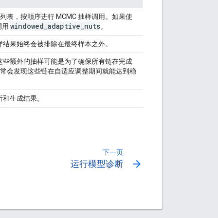
表，按顺序进行 MCMC 抽样调用。如果使
windowed
_
adaptive
_
nuts
调用
。
抽样结果始终会被排除在最终样本之外。
。这些额外的抽样可能是为了确保所有链在完成
常会发现这些链在自适应调整期间就能达到稳
析和生成结果。
下一页
arrow_forward
运行模型诊断