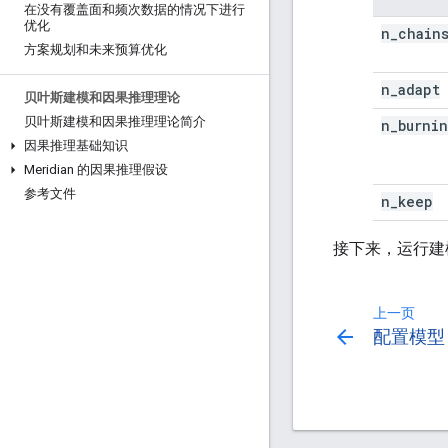
在没有覆盖面和频次数据的情况下进行
优化
n
_
chain
方案规划和未来预算优化
n
_
adapt
贝叶斯建模和因果推理理论
贝叶斯建模和因果推理理论简介
n
_
burnin
因果推理基础知识
Meridian 的因果推理假设
参考文件
n
_
keep
接下来，运行建
上一页
arrow_back
配置模型