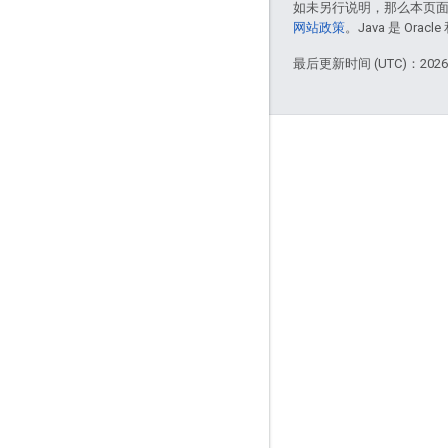
如未另行说明，那么本页
网站政策
。Java 是 Or
最后更新时间 (UTC)：2026-
互动
Google Developer Program
Google Developer Groups
Google Developer Experts
Accelerators
Google Cloud & NVIDIA