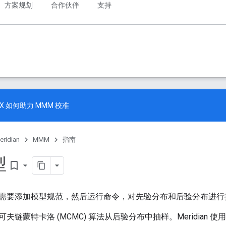
方案规划
合作伙伴
支持
oX
如何助力 MMM 校准
eridian
MMM
指南
型
bookmark_border
需要添加模型规范，然后运行命令，对先验分布和后验分布进行
夫链蒙特卡洛 (MCMC) 算法从后验分布中抽样。Meridian 使