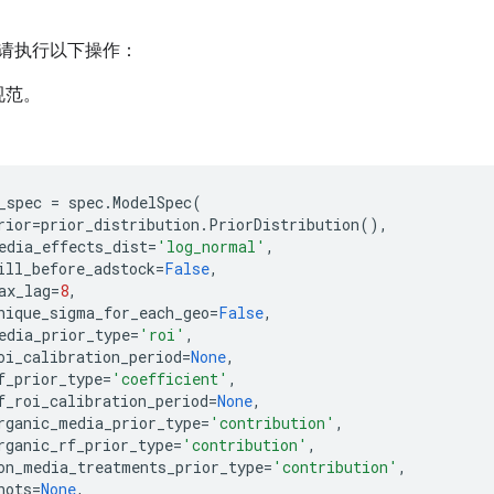
请执行以下操作：
规范。
_spec
=
spec
.
ModelSpec
(
rior
=
prior_distribution
.
PriorDistribution
(),
edia_effects_dist
=
'log_normal'
,
ill_before_adstock
=
False
,
ax_lag
=
8
,
nique_sigma_for_each_geo
=
False
,
edia_prior_type
=
'roi'
,
oi_calibration_period
=
None
,
f_prior_type
=
'coefficient'
,
f_roi_calibration_period
=
None
,
rganic_media_prior_type
=
'contribution'
,
rganic_rf_prior_type
=
'contribution'
,
on_media_treatments_prior_type
=
'contribution'
,
nots
=
None
,