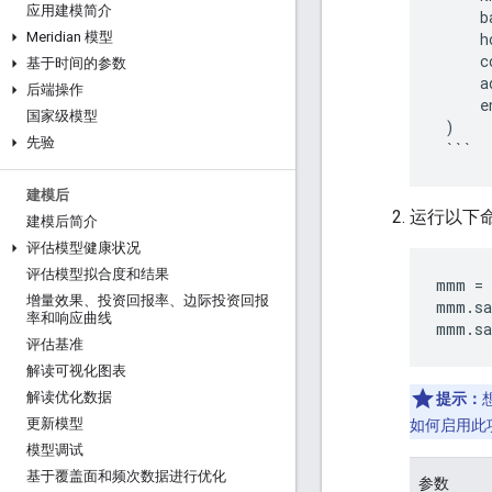
应用建模简介
b
h
Meridian 模型
c
基于时间的参数
a
后端操作
e
国家级模型
)
先验
```
建模后
运行以下
建模后简介
评估模型健康状况
评估模型拟合度和结果
mmm
=
增量效果、投资回报率、边际投资回报
mmm
.
s
率和响应曲线
mmm
.
s
评估基准
解读可视化图表
解读优化数据
提示：
更新模型
如何启用此
模型调试
基于覆盖面和频次数据进行优化
参数