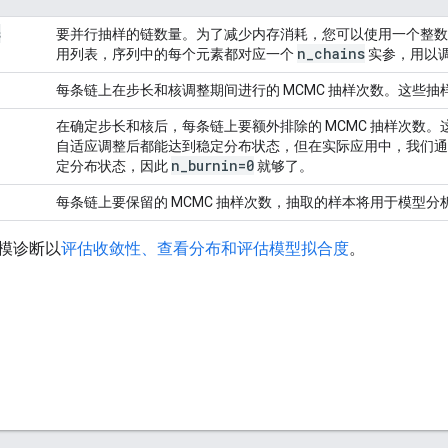
s
要并行抽样的链数量。为了减少内存消耗，您可以使用一个整数列
n
_
chains
用列表，序列中的每个元素都对应一个
实参，用以
每条链上在步长和核调整期间进行的 MCMC 抽样次数。这些
在确定步长和核后，每条链上要额外排除的 MCMC 抽样次数
自适应调整后都能达到稳定分布状态，但在实际应用中，我们通
n
_
burnin=0
定分布状态，因此
就够了。
每条链上要保留的 MCMC 抽样次数，抽取的样本将用于模型分
模诊断以
评估收敛性、查看分布和评估模型拟合度
。