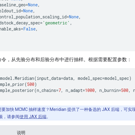
aseline_geo
=
None
,
oldout_id
=
None
,
ontrol_population_scaling_id
=
None
,
dstock_decay_spec
=
'geometric'
,
nable_aks
=
False
,
命令，从先验分布和后验分布中进行抽样。根据需要配置参数：
model
.
Meridian
(
input_data
=
data
,
model_spec
=
model_spec
)
ample_prior
(
500
)
ample_posterior
(
n_chains
=
7
,
n_adapt
=
1000
,
n_burnin
=
500
,
想要加快 MCMC 抽样速度？Meridian 提供了一种备选的 JAX 后端，
项，请参阅
使用 JAX 后端
。
说明