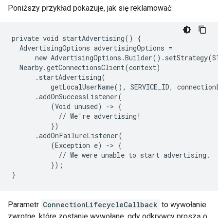
Poniższy przykład pokazuje, jak się reklamować:
private void startAdvertising() {

  AdvertisingOptions advertisingOptions =

      new AdvertisingOptions.Builder().setStrategy(S
  Nearby.getConnectionsClient(context)

      .startAdvertising(

          getLocalUserName(), SERVICE_ID, connectionL
      .addOnSuccessListener(

          (Void unused) -> {

            // We're advertising!

          })

      .addOnFailureListener(

          (Exception e) -> {

            // We were unable to start advertising.

          });

}
Parametr
ConnectionLifecycleCallback
to wywołanie
zwrotne, które zostanie wywołane. gdy odkrywcy proszą o