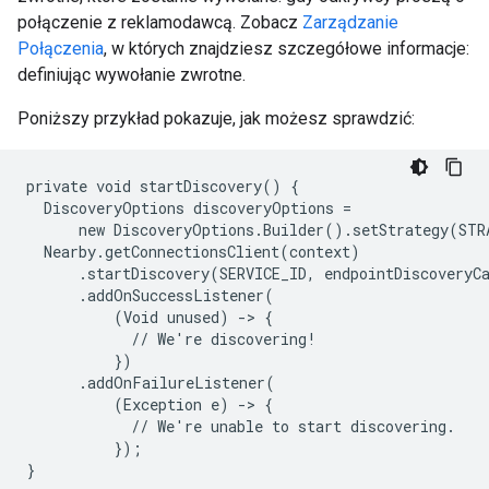
połączenie z reklamodawcą. Zobacz
Zarządzanie
Połączenia
, w których znajdziesz szczegółowe informacje:
definiując wywołanie zwrotne.
Poniższy przykład pokazuje, jak możesz sprawdzić:
private void startDiscovery() {

  DiscoveryOptions discoveryOptions =

      new DiscoveryOptions.Builder().setStrategy(STR
  Nearby.getConnectionsClient(context)

      .startDiscovery(SERVICE_ID, endpointDiscoveryCa
      .addOnSuccessListener(

          (Void unused) -> {

            // We're discovering!

          })

      .addOnFailureListener(

          (Exception e) -> {

            // We're unable to start discovering.

          });

}