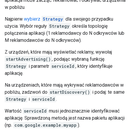
aplikacja może zacząć: reklamować i odkrywać urządzenia
w pobliżu.
Najpierw
wybierz
Strategy
dla swojego przypadku
użycia. Wybór reguły
Strategy
określa topologię
połączenia aplikacji (1 reklamodawcy do N odkrywców lub
M reklamodawców do N odkrywców).
Z urządzeń, które mają wyświetlać reklamy, wywołaj
startAdvertising()
, podając wybraną funkcję.
Strategy
i parametr
serviceId
, który identyfikuje
aplikację.
Na urządzeniach, które mają wykrywać reklamodawców w
pobliżu, zadzwoń do
startDiscovery()
i podaj: te same
Strategy
i
serviceId
.
Wartość
serviceId
musi jednoznacznie identyfikować
aplikację. Sprawdzoną metodą jest nazwa pakietu aplikacji
(np.
com.google.example.myapp
).