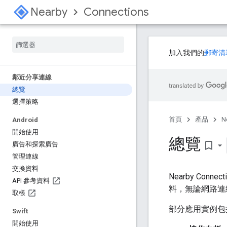
Nearby
Connections
加入我們的
郵寄清
鄰近分享連線
總覽
選擇策略
首頁
產品
N
Android
開始使用
總覽
bookmark_border
廣告和探索廣告
管理連線
交換資料
Nearby C
API 參考資料
料，無論網路連
取樣
部分應用實例包
Swift
開始使用