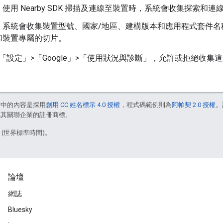
：
使用 Nearby SDK 掃描及連線至裝置時，系統會收集探索和
：
系統會收集裝置型號、國家/地區、建構版本和應用程式套件名
和裝置專屬的切片。
「設定」>「Google」>「使用狀況與診斷」，允許或拒絕收集
面中的內容是採用
創用 CC 姓名標示 4.0 授權
，程式碼範例則為
阿帕契 2.0 授權
。
e 和/或其關聯企業的註冊商標。
3 (世界標準時間)。
論壇
網誌
Bluesky