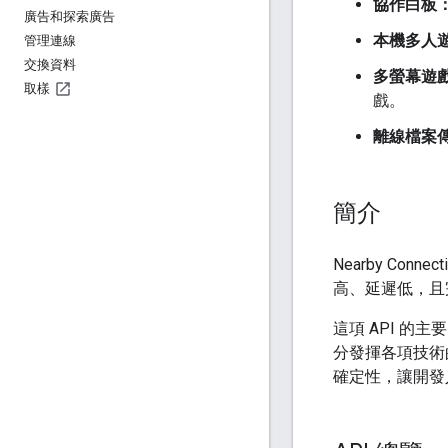
協作白板
廣告和探索廣告
本機多人
管理連線
交換資料
多螢幕遊
取樣
戲。
離線檔案
簡介
Nearby C
高、延遲低，且
這項 API 的
分發揮各項技術的
確定性，讓開發