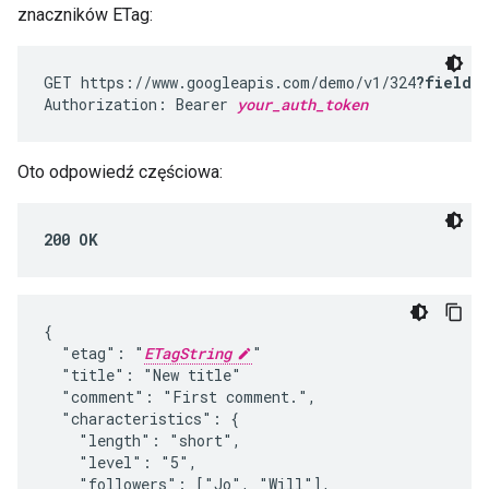
znaczników ETag:
GET https://www.googleapis.com/demo/v1/324
?fields
Authorization: Bearer 
your_auth_token
Oto odpowiedź częściowa:
200 OK
{

  "etag": "
ETagString
"

  "title": "New title"

  "comment": "First comment.",

  "characteristics": {

    "length": "short",

    "level": "5",

    "followers": ["Jo", "Will"],
