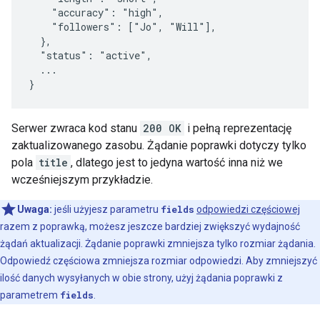
    "accuracy": "high",

    "followers": ["Jo", "Will"],

  },

  "status": "active",

  ...

}
Serwer zwraca kod stanu
200 OK
i pełną reprezentację
zaktualizowanego zasobu. Żądanie poprawki dotyczy tylko
pola
title
, dlatego jest to jedyna wartość inna niż we
wcześniejszym przykładzie.
Uwaga:
jeśli użyjesz parametru
fields
odpowiedzi częściowej
razem z poprawką, możesz jeszcze bardziej zwiększyć wydajność
żądań aktualizacji. Żądanie poprawki zmniejsza tylko rozmiar żądania.
Odpowiedź częściowa zmniejsza rozmiar odpowiedzi. Aby zmniejszyć
ilość danych wysyłanych w obie strony, użyj żądania poprawki z
parametrem
fields
.