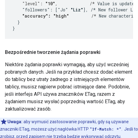
    "level": 
"10"
,             /*
 Value is updated.
    "followers": ["Jo" 
"Liz"
], /* New follower Liz
"accuracy": "high"
         /*
 New characterist
  }

}
Bezpośrednie tworzenie żądania poprawki
Niektóre żądania poprawki wymagają, aby użyć wcześniej
pobranych danych. Jeśli na przykład chcesz dodać element
do tablicy bez utraty żadnego z istniejących elementów
tablicy, musisz najpierw pobrać istniejące dane. Podobnie,
jeśli interfejs API używa znaczników ETag, razem z
żądaniem musisz wysłać poprzednią wartość ETag, aby
zaktualizować zasób.
Uwaga:
aby wymusić zastosowanie poprawki, gdy są używane
znaczniki ETag, możesz użyć nagłówka HTTP
"If-Match: *"
. Jeśli to
zrobisz, przed zapisem nie trzeba będzie wykonywać odczytu.