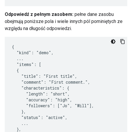
Odpowiedź z pełnym zasobem:
pełne dane zasobu
obejmują poniższe pola i wiele innych pól pominiętych ze
względu na długość odpowiedzi.
{

  "kind": "demo",

  ...

  "items": [

  {

    "title": "First title",

    "comment": "First comment.",

    "characteristics": {

      "length": "short",

      "accuracy": "high",

      "followers": ["Jo", "Will"],

    },

    "status": "active",

    ...

  },
