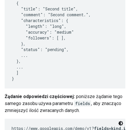
  {

    "title": "Second title",

    "comment": "Second comment.",

    "characteristics": {

      "length": "long",

      "accuracy": "medium"

      "followers": [ ],

    },

    "status": "pending",

    ...

  },

  ...

  ]

}
Żądanie odpowiedzi częściowej:
poniższe żądanie tego
samego zasobu używa parametru
fields
, aby znacząco
zmniejszyć ilość zwracanych danych.
https://www.googleapis.com/demo/v1?
fields=kind,it