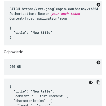
PATCH https://www.googleapis.com/demo/v1/324
Authorization: Bearer 
your_auth_token
Content-Type: application/json

{

"title": "New title"
}
Odpowiedź:
200 OK
{

"title": "New title",
  "comment": "First comment.",

  "characteristics": {

    "length": "short",
