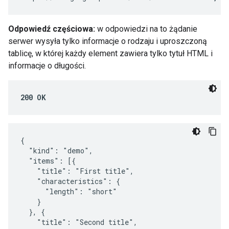
Odpowiedź częściowa:
w odpowiedzi na to żądanie
serwer wysyła tylko informacje o rodzaju i uproszczoną
tablicę, w której każdy element zawiera tylko tytuł HTML i
informacje o długości.
200 OK
{

  "kind": "demo",

  "items": [{

    "title": "First title",

    "characteristics": {

      "length": "short"

    }

  }, {

    "title": "Second title",
