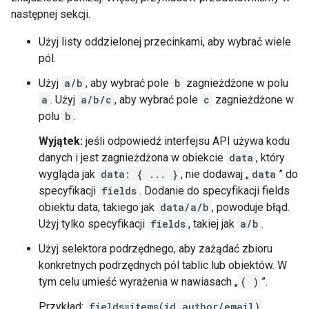
następnej sekcji.
Użyj listy oddzielonej przecinkami, aby wybrać wiele
pól.
Użyj
a/b
, aby wybrać pole
b
zagnieżdżone w polu
a
. Użyj
a/b/c
, aby wybrać pole
c
zagnieżdżone w
polu
b
.
Wyjątek:
jeśli odpowiedź interfejsu API używa kodu
danych i jest zagnieżdżona w obiekcie
data
, który
wygląda jak
data: { ... }
, nie dodawaj „
data
” do
specyfikacji
fields
. Dodanie do specyfikacji fields
obiektu data, takiego jak
data/a/b
, powoduje błąd.
Użyj tylko specyfikacji
fields
, takiej jak
a/b
.
Użyj selektora podrzędnego, aby zażądać zbioru
konkretnych podrzędnych pól tablic lub obiektów. W
tym celu umieść wyrażenia w nawiasach „
( )
”.
Przykład:
fields=items(id,author/email)