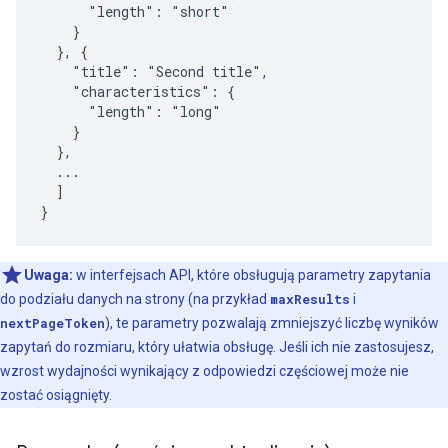
      "length": "short"

    }

  }, {

    "title": "Second title",

    "characteristics": {

      "length": "long"

    }

  },

  ...

  ]

}
Uwaga:
w interfejsach API, które obsługują parametry zapytania
do podziału danych na strony (na przykład
maxResults
i
nextPageToken
), te parametry pozwalają zmniejszyć liczbę wyników
zapytań do rozmiaru, który ułatwia obsługę. Jeśli ich nie zastosujesz,
wzrost wydajności wynikający z odpowiedzi częściowej może nie
zostać osiągnięty.