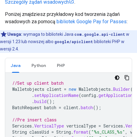
Szczegóły żądań wsadowych
.
Poniżej znajdziesz przykładowy kod tworzenia żądań
wsadowych za pomocą
bibliotek Google Pay for Passes
:
Uwaga:
wymaga to biblioteki Java
com.google.api-client
w
wersji 1.23 lub nowszej albo
google/apiclient
biblioteki PHP w
wersji 2.4.
Java
Python
PHP
//Set up client batch
Walletobjects
client
=
new
Walletobjects
.
Builder
(
h
.
setApplicationName
(
config
.
getApplicationN
.
build
();
BatchRequest
batch
=
client
.
batch
();
//Pre insert class
Services
.
VerticalType
verticalType
=
Services
.
Vert
String
classUid
=
String
.
format
(
"%s_CLASS_%s"
,
ve