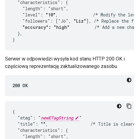
  "characteristics": {
    "length": "short",
    "level": 
"10"
,              /*
 Modify the leve
    "followers": ["Jo", 
"Liz"
], /*
 Replace the fol
"accuracy": "high"
          /*
 Add a new chara
  },

}
Serwer w odpowiedzi wysyła kod stanu HTTP 200 OK i
częściową reprezentację zaktualizowanego zasobu.
200 OK
{

  "etag": "
newETagString
"

  "title": 
""
,                 /* Title is cleared
  "characteristics": {
    "length": "short",