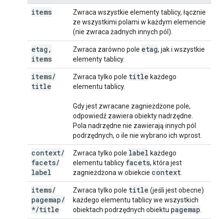
items
Zwraca wszystkie elementy tablicy, łącznie
ze wszystkimi polami w każdym elemencie
(nie zwraca żadnych innych pól).
etag
,
etag
Zwraca zarówno pole
, jak i wszystkie
items
elementy tablicy.
items
/
title
Zwraca tylko pole
każdego
title
elementu tablicy.
Gdy jest zwracane zagnieżdżone pole,
odpowiedź zawiera obiekty nadrzędne.
Pola nadrzędne nie zawierają innych pól
podrzędnych, o ile nie wybrano ich wprost.
context
/
label
Zwraca tylko pole
każdego
facets
/
facets
elementu tablicy
, która jest
label
context
zagnieżdżona w obiekcie
.
items
/
title
Zwraca tylko pole
(jeśli jest obecne)
pagemap
/
każdego elementu tablicy we wszystkich
*
/
title
pagemap
obiektach podrzędnych obiektu
.