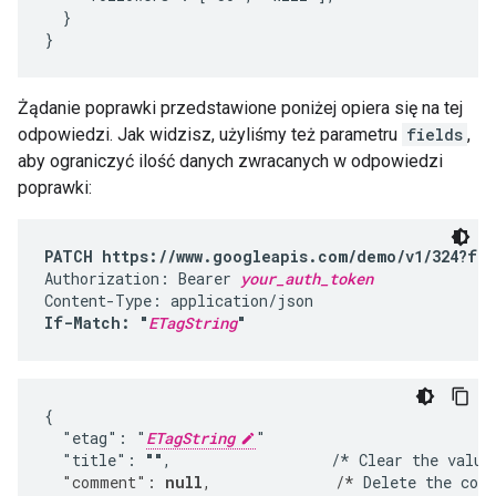
  }

}
Żądanie poprawki przedstawione poniżej opiera się na tej
odpowiedzi. Jak widzisz, użyliśmy też parametru
fields
,
aby ograniczyć ilość danych zwracanych w odpowiedzi
poprawki:
PATCH https://www.googleapis.com/demo/v1/324?fie
Authorization: Bearer 
your_auth_token
If-Match: "
ETagString
"
{

  "etag": "
ETagString
"

  "title": 
""
,                  /* Clear the value
  "comment": 
null
,              /*
 Delete the com