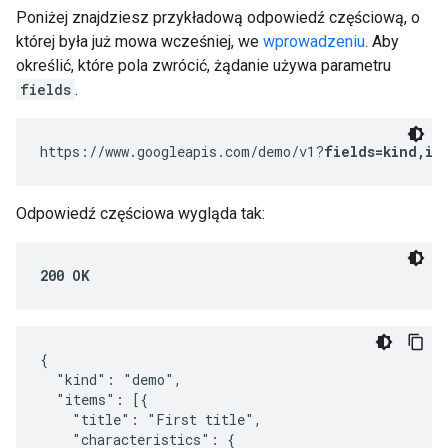
Poniżej znajdziesz przykładową odpowiedź częściową, o
której była już mowa wcześniej, we
wprowadzeniu
. Aby
określić, które pola zwrócić, żądanie używa parametru
fields
.
https://www.googleapis.com/demo/v1?
fields=kind,it
Odpowiedź częściowa wygląda tak:
200 OK
{

  "kind": "demo",

  "items": [{

    "title": "First title",

    "characteristics": {
