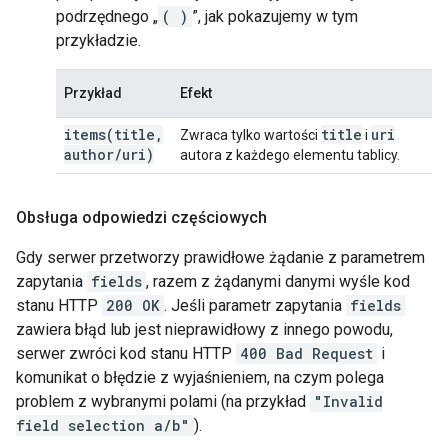
podrzędnego „
( )
”, jak pokazujemy w tym
przykładzie.
Przykład
Efekt
items(
title
,
title
uri
Zwraca tylko wartości
i
author
/
uri)
autora z każdego elementu tablicy.
Obsługa odpowiedzi częściowych
Gdy serwer przetworzy prawidłowe żądanie z parametrem
zapytania
fields
, razem z żądanymi danymi wyśle kod
stanu HTTP
200 OK
. Jeśli parametr zapytania
fields
zawiera błąd lub jest nieprawidłowy z innego powodu,
serwer zwróci kod stanu HTTP
400 Bad Request
i
komunikat o błędzie z wyjaśnieniem, na czym polega
problem z wybranymi polami (na przykład
"Invalid
field selection a/b"
).