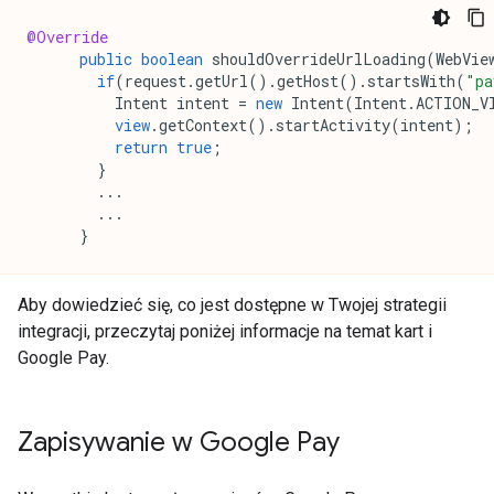
@Override
public
boolean
shouldOverrideUrlLoading
(
WebVie
if
(
request
.
getUrl
().
getHost
().
startsWith
(
"pa
Intent
intent
=
new
Intent
(
Intent
.
ACTION_V
view
.
getContext
().
startActivity
(
intent
);
return
true
;
}
...
...
}
Aby dowiedzieć się, co jest dostępne w Twojej strategii
integracji, przeczytaj poniżej informacje na temat kart i
Google Pay.
Zapisywanie w Google Pay