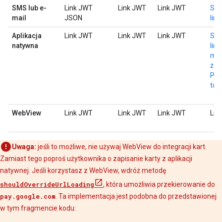
SMS lub e-
Link JWT
Link JWT
Link JWT
Skr
mail
JSON
lin
Aplikacja
Link JWT
Link JWT
Link JWT
Skr
natywna
lin
me
żąd
PO
tok
WebView
Link JWT
Link JWT
Link JWT
Lin
Uwaga:
jeśli to możliwe, nie używaj WebView do integracji kart.
Zamiast tego poproś użytkownika o zapisanie karty z aplikacji
natywnej. Jeśli korzystasz z WebView, wdróż metodę
shouldOverrideUrlLoading
, która umożliwia przekierowanie do
pay.google.com
. Ta implementacja jest podobna do przedstawionej
w tym fragmencie kodu: