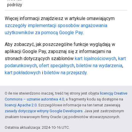
podróży
Więcej informacji znajdziesz w artykule omawiającym
szczegóły implementacji sposobów angażowania
użytkowników za pomocą Google Pay
.
Aby zobaczyć, jak poszczególne funkcje wyglądają w
aplikacji Google Pay, zapoznaj się z informacjami na
stronach dotyczących szablonów
kart lojalnościowych
,
kart
podarunkowych
,
ofert specjalnych
,
biletów na wydarzenia
,
kart pokładowych
i
biletów na przejazdy
.
O ile nie stwierdzono inaczej, treść tej strony jest objęta
licencją Creative
Commons – uznanie autorstwa 4.0
, a fragmenty kodu są dostępne na
licencji Apache 2.0
. Szczegółowe informacje na ten temat zawierają
zasady dotyczące witryny Google Developers
. Java jest zastrzeżonym
znakiem towarowym firmy Oracle i jej podmiotów stowarzyszonych.
Ostatnia aktualizacja: 2024-10-16 UTC.