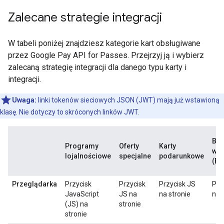
Zalecane strategie integracji
W tabeli poniżej znajdziesz kategorie kart obsługiwane
przez Google Pay API for Passes. Przejrzyj ją i wybierz
zalecaną strategię integracji dla danego typu karty i
integracji.
Uwaga:
linki tokenów sieciowych JSON (JWT) mają już wstawioną
klasę. Nie dotyczy to skróconych linków JWT.
Bil
Programy
Oferty
Karty
wyd
lojalnościowe
specjalne
podarunkowe
(BW
Przeglądarka
Przycisk
Przycisk
Przycisk JS
Prz
JavaScript
JS na
na stronie
na 
(JS) na
stronie
stronie