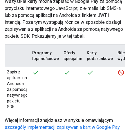
Wszystkie karty można zapisać w Google Pay za pomocą
przycisku internetowego JavaScript, z e-maila lub SMS-a
lub za pomocą aplikacji na Androida z linkiem JWT i
intencją. Poza tym występują różnice w sposobie obsługi
zapisywania z aplikacji na Androida za pomocą natywnego
pakietu SDK. Pokazujemy je w tej tabeli:
Programy
Oferty
Karty
Bilety 
lojalnościowe
specjalne
podarunkowe
wydar
Zapis z
aplikacji na
Androida
za pomocą
natywnego
pakietu
SDK
Więcej informacji znajdziesz w artykule omawiającym
szczegóły implementacji zapisywania kart w Google Pay
.