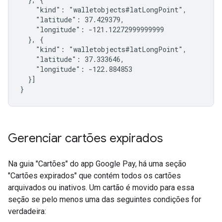
    "kind": "walletobjects#latLongPoint",

    "latitude": 37.429379,

    "longitude": -121.12272999999999

  }, {

    "kind": "walletobjects#latLongPoint",

    "latitude": 37.333646,

    "longitude": -122.884853

  }]

}
Gerenciar cartões expirados
Na guia "Cartões" do app Google Pay, há uma seção
"Cartões expirados" que contém todos os cartões
arquivados ou inativos. Um cartão é movido para essa
seção se pelo menos uma das seguintes condições for
verdadeira: