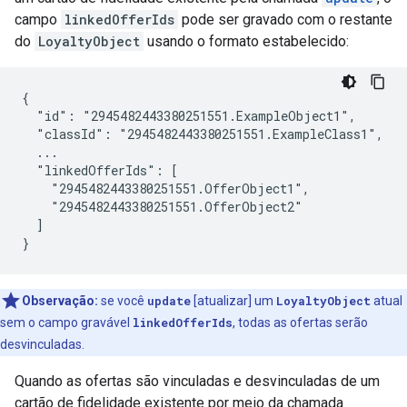
campo
linkedOfferIds
pode ser gravado com o restante
do
LoyaltyObject
usando o formato estabelecido:
{

  "id": "2945482443380251551.ExampleObject1",

  "classId": "2945482443380251551.ExampleClass1",

  ...

  "linkedOfferIds": [

    "2945482443380251551.OfferObject1",

    "2945482443380251551.OfferObject2"

  ]

}
Observação:
se você
update
[atualizar] um
LoyaltyObject
atual
sem o campo gravável
linkedOfferIds
, todas as ofertas serão
desvinculadas.
Quando as ofertas são vinculadas e desvinculadas de um
cartão de fidelidade existente por meio da chamada