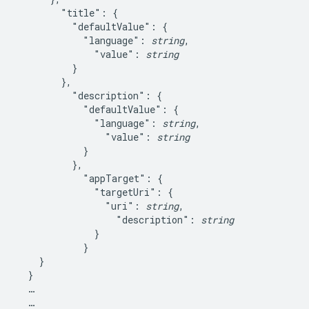
        "title": {

          "defaultValue": {

            "language": 
string
,

              "value": 
string
          }

        },

          "description": {

            "defaultValue": {

              "language": 
string
,

                "value": 
string
            }

          },

            "appTarget": {

              "targetUri": {

                "uri": 
string
,

                  "description": 
string
              }

            }

    }

  }

  …

  …
