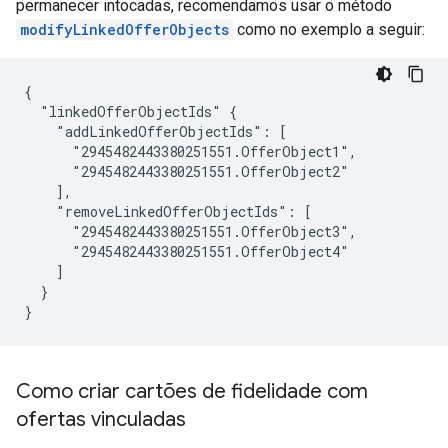
permanecer intocadas, recomendamos usar o método
modifyLinkedOfferObjects
como no exemplo a seguir:
{

  "linkedOfferObjectIds" {

    "addLinkedOfferObjectIds": [

      "2945482443380251551.OfferObject1",

      "2945482443380251551.OfferObject2"

    ],

    "removeLinkedOfferObjectIds": [

      "2945482443380251551.OfferObject3",

      "2945482443380251551.OfferObject4"

    ]

  }

}
Como criar cartões de fidelidade com
ofertas vinculadas