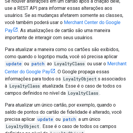
Se houver alterações em um cartão após a criação dele,
use a REST API para informar essas alterações aos
usuários. Se as mudanças afetarem somente as classes,
você também poderá usar o
Merchant Center do Google
Pay
. As atualizações de cartão são uma maneira
importante de interagir com seus usuários.
Para atualizar a maneira como os cartões são exibidos,
como quando o logotipo muda, você só precisa aplicar
update
ou
patch
ao
LoyaltyClass
ou usar o
Merchant
Center do Google Pay
. O Google propaga essas
informações para todos os
LoyaltyObject
s associados
à
LoyaltyClass
atualizada. Esse é o caso de todos os
campos definidos no nível da
LoyaltyClass
.
Para atualizar um único cartão, por exemplo, quando o
saldo de pontos do cartão de fidelidade é alterado, você
precisa aplicar
update
ou
patch
a um único
LoyaltyObject
. Esse é o caso de todos os campos