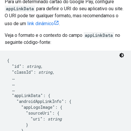
Para um determinado cartão do Google Pay, configure
appLinkData
para definir o URI do seu aplicativo ou site.
O URI pode ter qualquer formato, mas recomendamos o
uso de um
link dinâmico
.
Veja o formato e o contexto do campo
appLinkData
no
seguinte código-fonte:
{

  "id": 
string
,

  "classId": 
string
,

  …

  …

  …

  "appLinkData": {

    "androidAppLinkInfo": {

      "appLogoImage": {

        "sourceUri": {

          "uri": 
string
        }

      },
