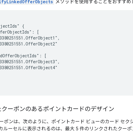
ifyLinkedOfferObjects
メソッドを使用することをおすすめ
jectIds" {

ferObjectIds": [

3380251551.OfferObject1",

3380251551.OfferObject2"

dOfferObjectIds": [

3380251551.OfferObject3",

3380251551.OfferObject4"

たクーポンのあるポイントカードのデザイン
ーポンは、次のように、ポイントカード ビューのカード セク
カルーセルに表示されるのは、最大 5 件のリンクされたクーポ