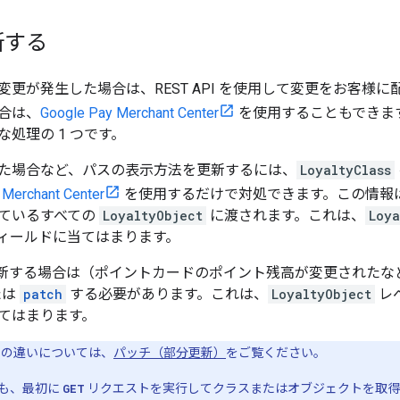
新する
変更が発生した場合は、REST API を使用して変更をお客様
合は、
Google Pay Merchant Center
を使用することもできま
処理の 1 つです。
た場合など、パスの表示方法を更新するには、
LoyaltyClass
 Merchant Center
を使用するだけで対処できます。この情報
ているすべての
LoyaltyObject
に渡されます。これは、
Loya
ィールドに当てはまります。
更新する場合は（ポイントカードのポイント残高が変更されたなど
たは
patch
する必要があります。これは、
LoyaltyObject
レ
てはまります。
の違いについては、
パッチ（部分更新）
をご覧ください。
も、最初に
GET
リクエストを実行してクラスまたはオブジェクトを取得