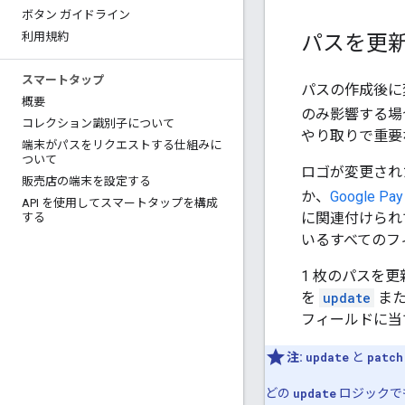
ボタン ガイドライン
パスを更
利用規約
スマートタップ
パスの作成後に
概要
のみ影響する場
コレクション識別子について
やり取りで重要な
端末がパスをリクエストする仕組みに
ついて
ロゴが変更され
販売店の端末を設定する
か、
Google Pay
API を使用してスマートタップを構成
に関連付けられ
する
いるすべてのフ
1 枚のパスを
を
update
ま
フィールドに当
注:
update
と
patch
どの
update
ロジックで