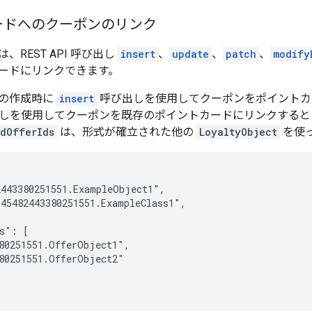
ードへのクーポンのリンク
、REST API 呼び出し
insert
、
update
、
patch
、
modify
ードにリンクできます。
の作成時に
insert
呼び出しを使用してクーポンをポイントカ
しを使用してクーポンを既存のポイントカードにリンクすると
edOfferIds
は、形式が確立された他の
LoyaltyObject
を使
443380251551.ExampleObject1",

45482443380251551.ExampleClass1",

s": [

80251551.OfferObject1",

80251551.OfferObject2"
