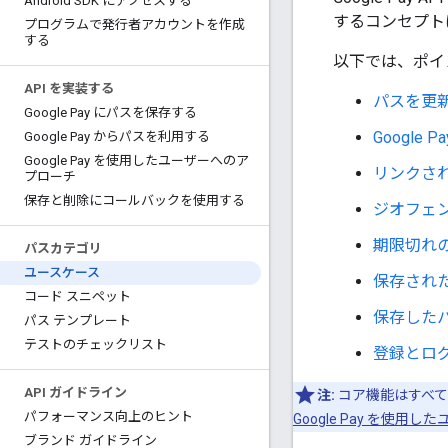
Android SDK にアクセスする
するコンセプト
プログラムで発行者アカウントを作成
する
以下では、ポイ
API を実装する
パスを更
Google Pay にパスを保存する
Google
Google Pay からパスを利用する
Google Pay を使用したユーザーへのア
リンクさ
プローチ
保存と削除にコールバックを使用する
ジオフェ
期限切れ
パスカテゴリ
ユースケース
保存され
コード スニペット
保存した
パス テンプレート
テストのチェックリスト
登録とロ
API ガイドライン
注:
コア機能はすべて
パフォーマンス向上のヒント
Google Pay を使用
ブランド ガイドライン