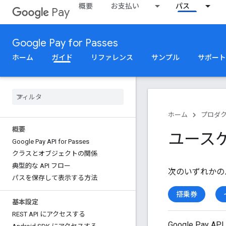
概要
お支払い
パス
Pay
Google Pay for Passes
ホーム
ガイド
リファレンス
サンプル
サポート
ホーム
プロダ
概要
ユース
Google Pay API for Passes
クラスとオブジェクトの関係
典型的な API フロー
次のいずれかの
パスを保存して表示する方法
搭乗券
基本設定
REST API にアクセスする
Google Pa