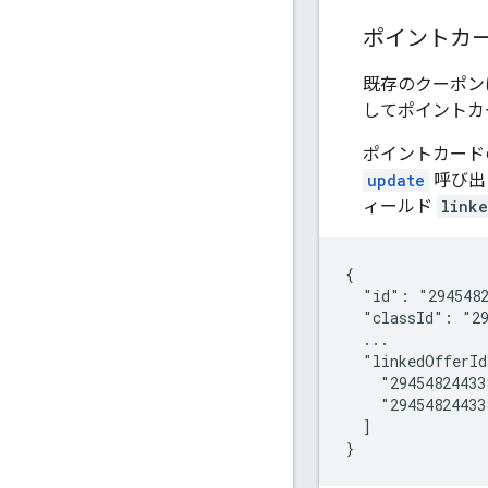
ポイントカ
既存のクーポンは
してポイントカ
ポイントカード
update
呼び出
ィールド
link
{

  "id": "2945482
  "classId": "29
  ...

  "linkedOfferId
    "29454824433
    "29454824433
  ]

}