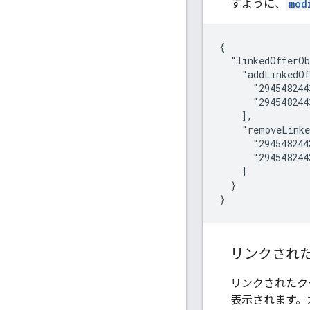
すように、
mod
{

  "linkedOfferOb
    "addLinkedOf
      "294548244
      "294548244
    ],

    "removeLinke
      "294548244
      "294548244
    ]

  }

}
リンクされ
リンクされたク
表示されます。