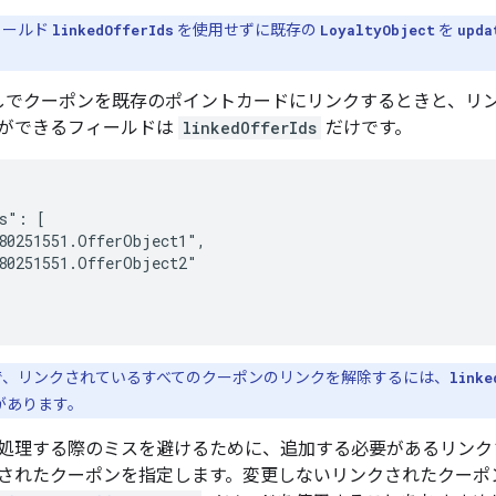
ィールド
linkedOfferIds
を使用せずに既存の
LoyaltyObject
を
upda
しでクーポンを既存のポイントカードにリンクするときと、リ
ができるフィールドは
linkedOfferIds
だけです。
s": [

80251551.OfferObject1",

80251551.OfferObject2"

、リンクされているすべてのクーポンのリンクを解除するには、
linke
があります。
処理する際のミスを避けるために、追加する必要があるリンク
されたクーポンを指定します。変更しないリンクされたクーポ