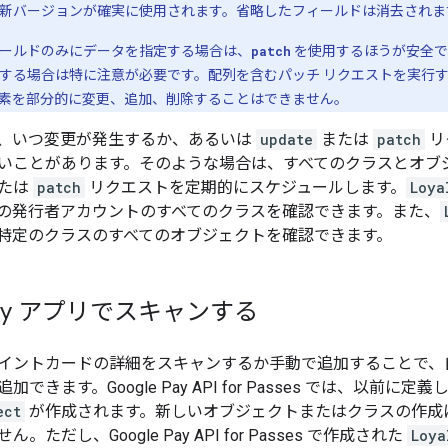
新バージョンが確実に使用されます。省略したフィールドは消去されま
ールドのみにデータを指定する場合は、
patch
を使用するほうが安全で
する場合は特に注意が必要です。配列を含むパッチ リクエストを実行
素を部分的に変更、追加、削除することはできません。
、いつ変更が発生するか、あるいは
update
または
patch
リ
いことがあります。そのような場合は、すべてのクラスとオブ
たは
patch
リクエストを定期的にスケジュールします。
Loya
の発行者アカウントのすべてのクラスを確認できます。また、
特定のクラスのすべてのオブジェクトを確認できます。
 Pay アプリでスキャンする
ントカードの詳細をスキャンするか手動で追加することで、自分の 
できます。Google Pay API for Passes では、以前に定義
ect
が作成されます。新しいオブジェクトまたはクラスの作成
ただし、Google Pay API for Passes で作成された
Loya