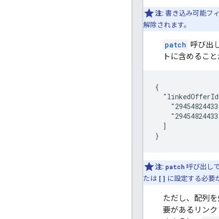
注:
書き込み可能フ
解除されます。
patch
呼び出
トに含めること
{

  "linkedOfferId
    "29454824433
    "29454824433
  ]

}
注:
patch
呼び出しで
たは
[]
に設定する必要
ただし、配列を
要があるリンク