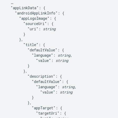
  …

  "appLinkData": {

    "androidAppLinkInfo": {

      "appLogoImage": {

        "sourceUri": {

          "uri": 
string
        }

      },

        "title": {

          "defaultValue": {

            "language": 
string
,

              "value": 
string
          }

        },

          "description": {

            "defaultValue": {

              "language": 
string
,

                "value": 
string
            }

          },

            "appTarget": {

              "targetUri": {
