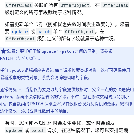
OfferClass
关联的所有
OfferObject
。在
OfferClass
级别定义的所有字段就属于这种情况。
如需更新单个卡券（例如优惠失效时间发生改变时），您需
要
update
或
patch
单个
OfferObject
。在
OfferObject
级别定义的所有字段就属于这种情况。
注意
：要详细了解
update
与
patch
之间的区别，请参阅
PATCH（部分更新）
。
任何
update
逻辑都应先通过
GET
请求检索类或对象。这样可确保使用
最新版本的类或对象。系统会清除您省略的字段。
通常情况下，当您仅为要更改的字段提供数据时，安全一点的办法是使用
patch
。系统不会清除您省略的字段。不过，您在修改数组时应特别小
心。包含数组的 PATCH 请求会将现有数组替换为您提供的数组。您不能
逐个修改、添加或删除数组中的项目。
有时，您可能不知道何时会发生变化，或何时会触发
update
或
patch
请求。在这种情况下，您可以安排定期