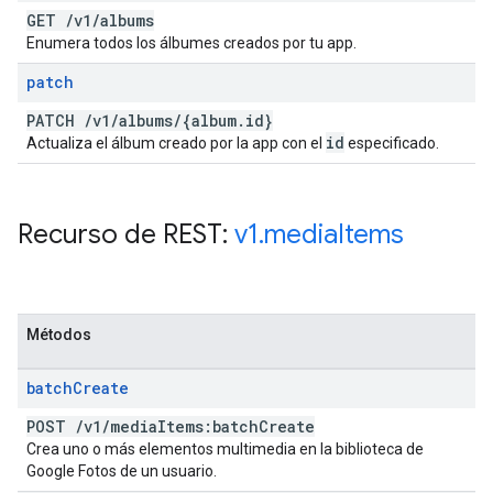
GET
/
v1
/
albums
Enumera todos los álbumes creados por tu app.
patch
PATCH
/
v1
/
albums
/
{album
.
id}
id
Actualiza el álbum creado por la app con el
especificado.
Recurso de REST:
v1
.
media
Items
Métodos
batch
Create
POST
/
v1
/
media
Items:batch
Create
Crea uno o más elementos multimedia en la biblioteca de
Google Fotos de un usuario.