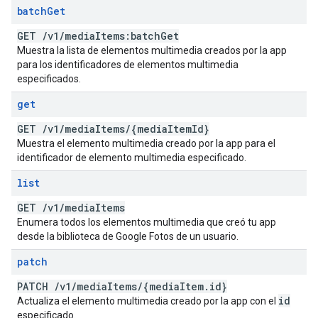
batch
Get
GET
/
v1
/
media
Items:batch
Get
Muestra la lista de elementos multimedia creados por la app
para los identificadores de elementos multimedia
especificados.
get
GET
/
v1
/
media
Items
/
{media
Item
Id}
Muestra el elemento multimedia creado por la app para el
identificador de elemento multimedia especificado.
list
GET
/
v1
/
media
Items
Enumera todos los elementos multimedia que creó tu app
desde la biblioteca de Google Fotos de un usuario.
patch
PATCH
/
v1
/
media
Items
/
{media
Item
.
id}
id
Actualiza el elemento multimedia creado por la app con el
especificado.