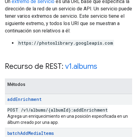
Un
extremo de servicio
es una URL base que especifica la
dirección de la red de un servicio de API. Un servicio puede
tener varios extremos de servicio. Este servicio tiene el
siguiente extremo, y todos los URI que se muestran a
continuación son relativos a él:
https://photoslibrary.googleapis.com
Recurso de REST:
v1
.
albums
Métodos
add
Enrichment
POST
/
v1
/
albums
/
{album
Id}:add
Enrichment
Agrega un enriquecimiento en una posición especificada en un
álbum creado por una app.
batch
Add
Media
Items