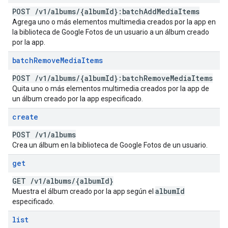
POST
/
v1
/
albums
/
{album
Id}:batch
Add
Media
Items
Agrega uno o más elementos multimedia creados por la app en
la biblioteca de Google Fotos de un usuario a un álbum creado
por la app.
batch
Remove
Media
Items
POST
/
v1
/
albums
/
{album
Id}:batch
Remove
Media
Items
Quita uno o más elementos multimedia creados por la app de
un álbum creado por la app especificado.
create
POST
/
v1
/
albums
Crea un álbum en la biblioteca de Google Fotos de un usuario.
get
GET
/
v1
/
albums
/
{album
Id}
album
Id
Muestra el álbum creado por la app según el
especificado.
list