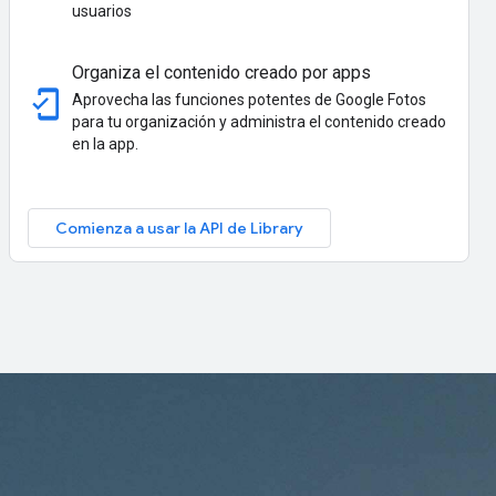
usuarios
Organiza el contenido creado por apps
mobile_friendly
Aprovecha las funciones potentes de Google Fotos
para tu organización y administra el contenido creado
en la app.
Comienza a usar la API de Library