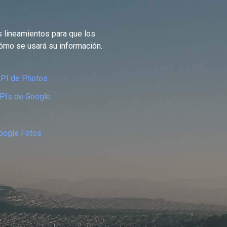
s lineamientos para que los
ómo se usará su información.
 API de Photos
 APIs de Google
Google Fotos