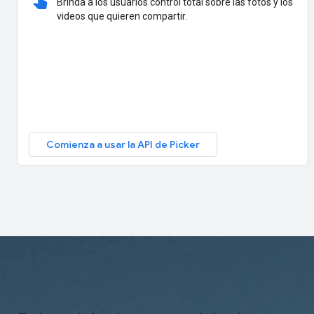
Brinda a los usuarios control total sobre las fotos y los
videos que quieren compartir.
Comienza a usar la API de Picker