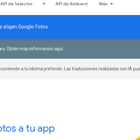
API de Selector
API de Ambient
Más
ue eligen Google Fotos.
ary.
Obtén más información aquí
.
r contenido a tu idioma preferido. Las traducciones realizadas con IA p
tos a tu app