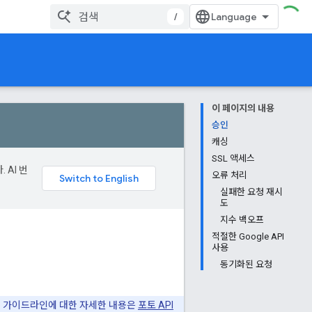
램
/
이 페이지의 내용
승인
캐싱
SSL 액세스
 AI 번
오류 처리
실패한 요청 재시
도
지수 백오프
적절한 Google API
사용
동기화된 요청
책 및 가이드라인에 대한 자세한 내용은
포토 API