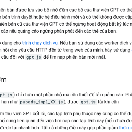
iên bản được lưu vào bộ nhớ đệm cục bộ của thư viện GPT có thể
 bản trình duyệt hoặc hệ điều hành mới và có thể không được cập 
iên bản cũ của thư viện GPT có thể ngừng hoạt động bất kỳ lúc 
 cáo nếu quảng cáo ngừng phân phát đến các thẻ của bạn.
p dụng cho
trình chạy dịch vụ
. Nếu bạn sử dụng các worker dịch 
n hồi cho yêu cầu HTTP đến từ trang web của mình, hãy sử dụng
u cầu đối với
gpt.js
để tìm nạp phiên bản mới nhất.
ớm
pt.js
) chỉ chứa một phần nhỏ mã cần thiết để tải quảng cáo. P
g hạn như
pubads_impl_XX.js
), được
gpt.js
tải khi cần.
m thư viện GPT cốt lõi, các tập lệnh phụ thuộc này cũng có thể đ
 bổ sung liên quan đến việc tìm nạp các tập lệnh này (nếu chưa 
được tải nhanh hơn. Tất cả những điều này góp phần giảm
thời g