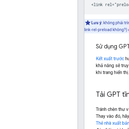
Lưu ý:
không phải trì
link-rel-preload không?) 
Sử dụng GPT
Kết xuất trước
hư
khả năng sẽ truy
khi trang hiển thị.
Tải GPT tĩ
Tránh chèn thư v
Thay vào đó, hãy
Thẻ nhà xuất bả