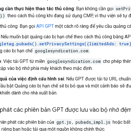
g cần thực hiện thao tác thủ công
: Bạn không cần gọi
setPri
})
theo cách thủ công khi đang sử dụng CMP, vì thư viện sẽ tự độ
thủ công: Bạn gọi
API GPT
một cách rõ ràng để yêu cầu quảng cá
: Nếu muốn bật quảng cáo bị hạn chế theo cách thủ công bằng AP
gletag.pubads().setPrivacySettings({limitedAds: true
g cáo bị hạn chế
googlesyndication.com
.
o
: Việc tải GPT từ miền
googlesyndication.com
cho phép thêm
 cập vào bộ nhớ phía máy khách theo mặc định.
quả của việc định cấu hình sai
: Nếu GPT được tải từ URL chuẩn 
cầu bật Quảng cáo bị hạn chế sẽ bị bỏ qua và một cảnh báo sẽ đư
khiển dành cho nhà xuất bản.
phát các phiên bản GPT được lưu vào bộ nhớ đệ
hân phát các phiên bản của
gpt.js
,
pubads_impl.js
hoặc bất 
 riêng bạn hoặc tải qua một nguồn không chính thức.