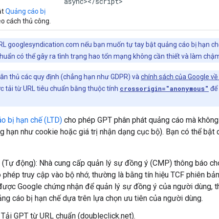
async></script>
ật
Quảng cáo bị
o cách thủ công.
L googlesyndication.com nếu bạn muốn tự tay bật quảng cáo bị hạn chế
chuẩn có thể gây ra tình trạng hao tổn mạng không cần thiết và làm chậm
uân thủ các quy định (chẳng hạn như GDPR) và
chính sách của Google về
c tải từ URL tiêu chuẩn bằng thuộc tính
crossorigin="anonymous"
để 
o bị hạn chế (LTD)
cho phép GPT phân phát quảng cáo mà không c
 hạn như cookie hoặc giá trị nhận dạng cục bộ). Bạn có thể bật
 (Tự động): Nhà cung cấp quản lý sự đồng ý (CMP) thông báo c
 phép truy cập vào bộ nhớ, thường là bằng tín hiệu TCF phiên bả
ợc Google chứng nhận để quản lý sự đồng ý của người dùng, t
ng cáo bị hạn chế dựa trên lựa chọn ưu tiên của người dùng.
: Tải GPT từ URL chuẩn (doubleclick.net).