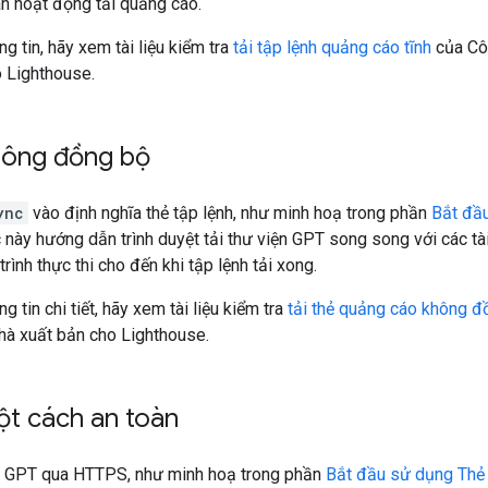
ãn hoạt động tải quảng cáo.
g tin, hãy xem tài liệu kiểm tra
tải tập lệnh quảng cáo tĩnh
của Cô
o Lighthouse.
hông đồng bộ
ync
vào định nghĩa thẻ tập lệnh, như minh hoạ trong phần
Bắt đầu
c này hướng dẫn trình duyệt tải thư viện GPT song song với các tà
trình thực thi cho đến khi tập lệnh tải xong.
g tin chi tiết, hãy xem tài liệu kiểm tra
tải thẻ quảng cáo không đ
hà xuất bản cho Lighthouse.
ột cách an toàn
ện GPT qua HTTPS, như minh hoạ trong phần
Bắt đầu sử dụng Thẻ