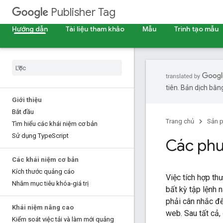
Publisher Tag
Hướng dẫn
Tài liệu tham khảo
Mẫu
Trình tạo mẫu
tiên. Bản dịch bằng
Giới thiệu
Bắt đầu
Trang chủ
Sản 
Tìm hiểu các khái niệm cơ bản
Sử dụng Type
Script
Các phư
Các khái niệm cơ bản
Kích thước quảng cáo
Việc tích hợp th
Nhắm mục tiêu khóa-giá trị
bất kỳ tập lệnh 
phải cân nhắc đ
Khái niệm nâng cao
web. Sau tất cả,
Kiểm soát việc tải và làm mới quảng