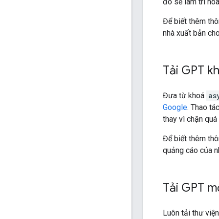
đó sẽ làm trì ho
Để biết thêm thôn
nhà xuất bản ch
Tải GPT k
Đưa từ khoá
as
Google
. Thao tá
thay vì chặn quá 
Để biết thêm thôn
quảng cáo của n
Tải GPT m
Luôn tải thư vi