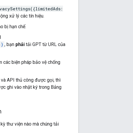
vacySettings({limitedAds:
ng xử lý các tín hiệu.
o bị hạn chế.
I
})
, bạn
phải
tải GPT từ URL của
 các biện pháp bảo vệ chống
và API thủ công được gọi, thì
ợc ghi vào nhật ký trong Bảng
m
kỳ thư viện nào mà chúng tải