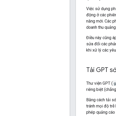
Việc sử dụng ph
động ở các phiên
năng mới. Các ph
doanh thu quảng
Điều này cũng á
sửa đổi các phả
khi xử lý các yê
Tải GPT s
Thư viện GPT (
g
riêng biệt (chẳn
Bằng cách tải sớ
tránh mọi độ trễ
phép quảng cáo 