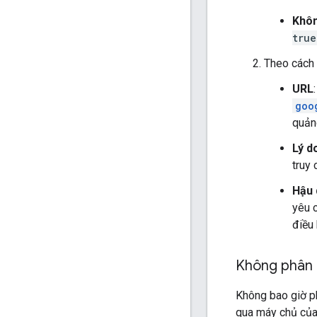
Khôn
true
Theo cách 
URL
goo
quản
Lý d
truy
Hậu 
yêu 
điều 
Không phân 
Không bao giờ p
qua máy chủ của