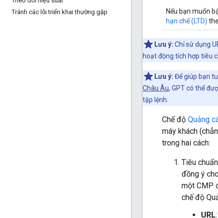
Theo dõi hiệu suất
Nếu bạn muốn b
Tránh các lỗi triển khai thường gặp
hạn chế (LTD)
the
Lưu ý:
Chỉ sử dụng UR
hoạt động tích hợp tiêu 
Lưu ý:
Để giúp bạn t
Châu Âu
, GPT có thể đượ
tập lệnh.
Chế độ
Quảng cá
máy khách (chẳng
trong hai cách:
Tiêu chuẩn
đồng ý cho
một CMP đư
chế độ Quả
URL