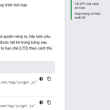
Tải GPT một cách
y trình tích hợp.
an toàn
Giúp trang có hiệu
suất tốt
 quyền riêng tư, hãy luôn yêu
ược liệt kê trong bảng sau.
bị hạn chế (LTD) theo cách thủ
.net/tag/js/gpt.js"
com/tag/js/gpt.js"