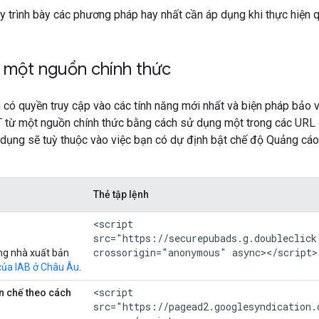
 trình bày các phương pháp hay nhất cần áp dụng khi thực hiện qu
 một nguồn chính thức
ó quyền truy cập vào các tính năng mới nhất và biện pháp bảo vệ
T từ một nguồn chính thức bằng cách sử dụng một trong các URL đ
ụng sẽ tuỳ thuộc vào việc bạn có dự định bật chế độ Quảng cáo 
Thẻ tập lệnh
<script
src="https://securepubads.g.doubleclick
crossorigin="anonymous" async></script>
g nhà xuất bản
của IAB ở Châu Âu
.
<script
n chế theo cách
src="https://pagead2.googlesyndication.