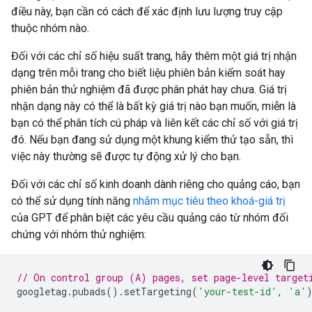
điều này, bạn cần có cách để xác định lưu lượng truy cập
thuộc nhóm nào.
Đối với các chỉ số hiệu suất trang, hãy thêm một giá trị nhận
dạng trên mỗi trang cho biết liệu phiên bản kiểm soát hay
phiên bản thử nghiệm đã được phân phát hay chưa. Giá trị
nhận dạng này có thể là bất kỳ giá trị nào bạn muốn, miễn là
bạn có thể phân tích cú pháp và liên kết các chỉ số với giá trị
đó. Nếu bạn đang sử dụng một khung kiểm thử tạo sẵn, thì
việc này thường sẽ được tự động xử lý cho bạn.
Đối với các chỉ số kinh doanh dành riêng cho quảng cáo, bạn
có thể sử dụng tính năng
nhắm mục tiêu theo khoá-giá trị
của GPT để phân biệt các yêu cầu quảng cáo từ nhóm đối
chứng với nhóm thử nghiệm:
// On control group (A) pages, set page-level target
googletag
.
pubads
().
setTargeting
(
'your-test-id'
,
'a'