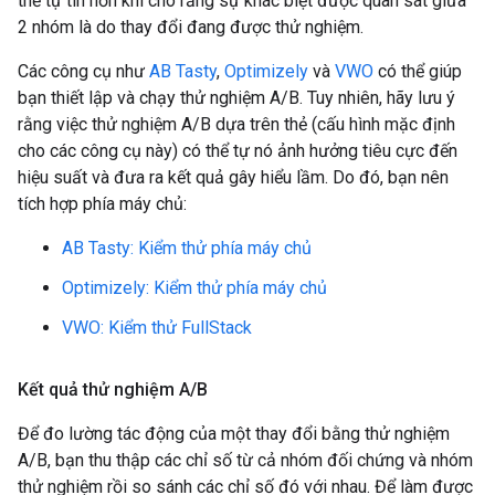
thể tự tin hơn khi cho rằng sự khác biệt được quan sát giữa
2 nhóm là do thay đổi đang được thử nghiệm.
Các công cụ như
AB Tasty
,
Optimizely
và
VWO
có thể giúp
bạn thiết lập và chạy thử nghiệm A/B. Tuy nhiên, hãy lưu ý
rằng việc thử nghiệm A/B dựa trên thẻ (cấu hình mặc định
cho các công cụ này) có thể tự nó ảnh hưởng tiêu cực đến
hiệu suất và đưa ra kết quả gây hiểu lầm. Do đó, bạn nên
tích hợp phía máy chủ:
AB Tasty: Kiểm thử phía máy chủ
Optimizely: Kiểm thử phía máy chủ
VWO: Kiểm thử FullStack
Kết quả thử nghiệm A
/
B
Để đo lường tác động của một thay đổi bằng thử nghiệm
A/B, bạn thu thập các chỉ số từ cả nhóm đối chứng và nhóm
thử nghiệm rồi so sánh các chỉ số đó với nhau. Để làm được