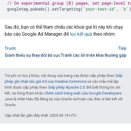
// On experimental group (B) pages, set page-level t
googletag
.
pubads
().
setTargeting
(
'your-test-id'
,
'b'
Sau đó, bạn có thể tham chiếu các khoá-giá trị này khi chạy
báo cáo Google Ad Manager để
lọc kết quả
theo nhóm.
Trước
Tiếp
Giảm thiểu sự thay đổi bố cục
Tránh các lỗi triển khai thường gặp
Trừ phi có lưu ý khác, nội dung của trang này được cấp phép theo
Giấy
phép ghi nhận tác giả 4.0 của Creative Commons
và các mẫu mã lập
trình được cấp phép theo
Giấy phép Apache 2.0
. Để biết thông tin chi
tiết, vui lòng tham khảo
Chính sách trang web của Google Developers
.
Java là nhãn hiệu đã đăng ký của Oracle và/hoặc các đơn vị liên kết với
Oracle.
Cập nhật lần gần đây nhất: 2025-03-19 UTC.