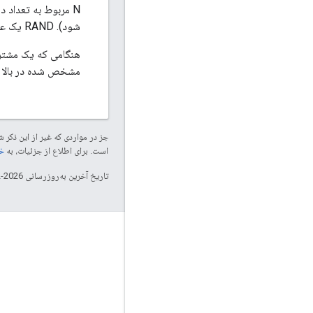
شود). RAND یک عدد تصادفی بین 0 و 1 است که باید پس از هر به‌روزرسانی ناموفق انتخاب شود.
هنگامی که یک مشتری یک پاسخ HTTP موفقیت آمیز دریافت کرد، مش
مشخص شده در بالا را
جز در مواردی که غیر از این ذک
است. برای اطلاع از جزئیات، به
خطم
تاریخ آخرین به‌روزرسانی 2026-02-18 به‌وقت ساعت هماهنگ جهانی.
اتصال، اتصال، اتصال
وبلاگ امنیت آنلاین گوگل
انجمن