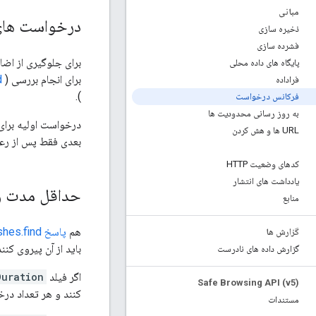
مبانی
درخواست های 
ذخیره سازی
فشرده سازی
پایگاه های داده محلی
برای انجام بررسی URL (
) یا به‌روزرسانی پایگاه داده محلی، درخواست‌ها را به سرور مرور ایمن ارسال می‌کند
d
فراداده
).
فرکانس درخواست
به روز رسانی محدودیت ها
URL ها و هش کردن
بعدی فقط پس از رع
کدهای وضعیت HTTP
یادداشت های انتشار
حداقل مدت زم
منابع
هم
پاسخ fullHashes.find
گزارش ها
باید از آن پیروی کنند
گزارش داده های نادرست
اگر فیلد
Duration
Safe Browsing API (v5)
کنند و هر تعداد د
مستندات