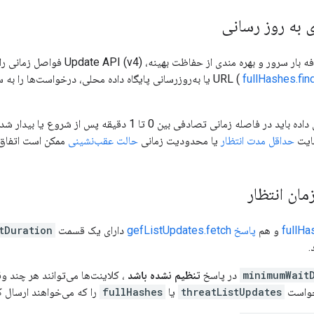
به روز رسانی
برای جلوگیری از اضافه بار سرور و بهره 
fullHashes.fin
درخواست اولیه برای داده باید در فاصله زمانی تصادفی بین 0 
ایت
حداقل مدت انتظار
یا محدودیت زمانی
حالت عقب‌نشینی
ممکن است اتفاق 
ان انتظار
و هم
پاسخ gefListUpdates.fetch
دارای یک قسمت
tDuration
.
minimumWait
در پاسخ
تنظیم نشده باشد
، کلاینت‌ها می‌توانند هر چند و
رخواست
threatListUpdates
یا
fullHashes
را که می‌خواهند ارسال ک