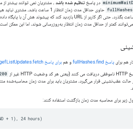
minimumWait
در پاسخ
تنظیم شده باشد
، مشتریان نمی توانند بیشتر از مد
fullHashes
حاوی حداقل مدت زمان انتظار 1 ساعت باشد، مشتری نباید هیچ درخواست
کند تا زمانی که آن ساعت بگذرد، حتی اگر کاربر از URL بازدید کند که پیش
می‌توانند کمتر از حداقل مدت زمان انتظار به‌روزرسانی شوند، اما این ممکن است
ینی
ر هم برای
پاسخ fullHashes.find
و هم
برای پاسخ gefListUpdates.fetch
HTT غیر از
200 OK
حالت عقب‌نشینی قرار می‌گیرد، مشتریان باید برای مدت زمان محاسبه‌شده منتظ
.
ول زیر برای محاسبه مدت زمان بازگشت استفاده کنند:
ND + 1), 24 hours)