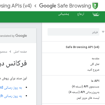
sing APIs (v4)
Safe Browsing
راهنما
ارجاع
پشتیبانی
Safe Browsing API (v4)
صفحه اصلی
محصول
مقدمه
فرکانس د
نمای کلی
شروع کنید
این سند برای روش ه
API ها
جستجوی API (نسخه 4)
به روز رسانی API (v4)
nd
به‌روزرسانی API (نسخه 4)
به روز رسانی API (v4)
ch
لیست های مرور ایمن