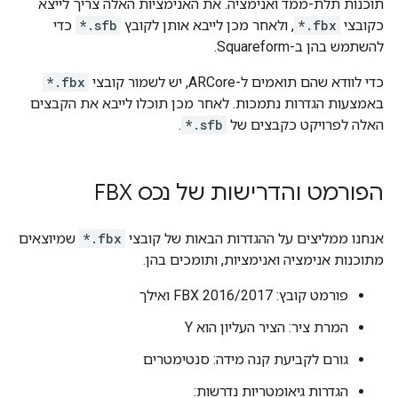
תוכנות תלת-ממד ואנימציה. את האנימציות האלה צריך לייצא
כקובצי
*.fbx
, ולאחר מכן לייבא אותן לקובץ
*.sfb
כדי
להשתמש בהן ב-Squareform.
כדי לוודא שהם תואמים ל-ARCore, יש לשמור קובצי
*.fbx
באמצעות הגדרות נתמכות. לאחר מכן תוכלו לייבא את הקבצים
האלה לפרויקט כקבצים של
*.sfb
.
הפורמט והדרישות של נכס FBX
אנחנו ממליצים על ההגדרות הבאות של קובצי
*.fbx
שמיוצאים
מתוכנות אנימציה ואנימציות, ותומכים בהן.
פורמט קובץ: FBX 2016/2017 ואילך
המרת ציר: הציר העליון הוא Y
גורם לקביעת קנה מידה: סנטימטרים
הגדרות גיאומטריות נדרשות: