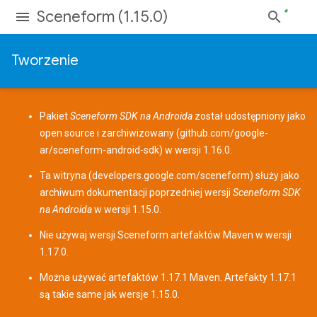
Sceneform (1.15.0)
Tworzenie
Pakiet
Sceneform SDK na Androida
został udostępniony jako
open source i zarchiwizowany (
github.com/google-
ar/sceneform-android-sdk
) w wersji 1.16.0.
Ta witryna (
developers.google.com/sceneform
) służy jako
archiwum dokumentacji poprzedniej wersji
Sceneform SDK
na Androida
w wersji 1.15.0.
Nie używaj wersji Sceneform
artefaktów Maven
w wersji
1.17.0.
Można używać artefaktów 1.17.1 Maven. Artefakty 1.17.1
są takie same jak wersje 1.15.0.