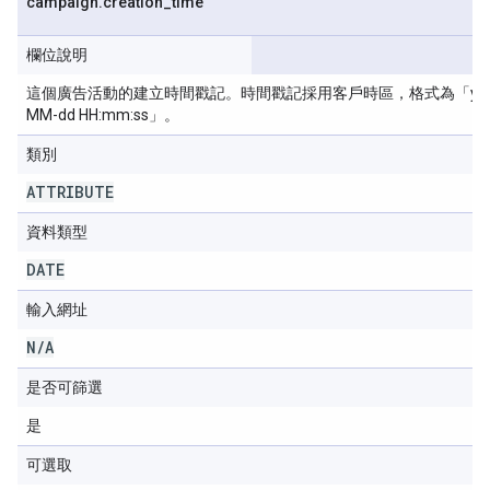
campaign
.
creation
_
time
欄位說明
這個廣告活動的建立時間戳記。時間戳記採用客戶時區，格式為「yyy
MM-dd HH:mm:ss」。
類別
ATTRIBUTE
資料類型
DATE
輸入網址
N
/
A
是否可篩選
是
可選取