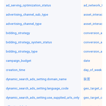
ad_serving_optimization_status
ad_network_ty
advertising_channel_sub_type
asset_interacti
advertising_channel_type
asset_interacti
bidding_strategy
conversion_act
bidding_strategy_system_status
conversion_act
bidding_strategy_type
conversion_act
campaign_budget
date
creation_time
day_of_week
dynamic_search_ads_setting.domain_name
裝置
dynamic_search_ads_setting.language_code
geo_target_city
dynamic_search_ads_setting.use_supplied_urls_only
geo_target_cou