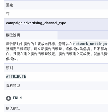
重複
否
campaign
.
advertising
_
channel
_
type
欄位說明
network
_
settings
廣告活動中廣告的主要放送目標。您可以在
中
整指定目標選項。建立新廣告活動時，這個欄位為必填，且不得為空
白。只能在建立廣告活動時設定。廣告活動建立完成後，就無法變更
個欄位。
類別
ATTRIBUTE
資料類型
ENUM
輸入網址