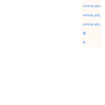
vertical_ads_lis
vertical_ads_pa
vertical_ads_ver
週
年