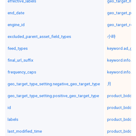
effective_labels
geo_target_met
end_date
geo_target_pos
engine_id
geo_target_reg
excluded_parent_asset_field_types
小時
feed_types
keyword.ad_gro
final_url_suffix
keyword.info.m
frequency_caps
keyword.info.te
geo_target_type_setting.negative_geo_target_type
月
geo_target_type_setting.positive_geo_target_type
product_biddin
id
product_biddin
labels
product_biddin
last_modified_time
product_biddin