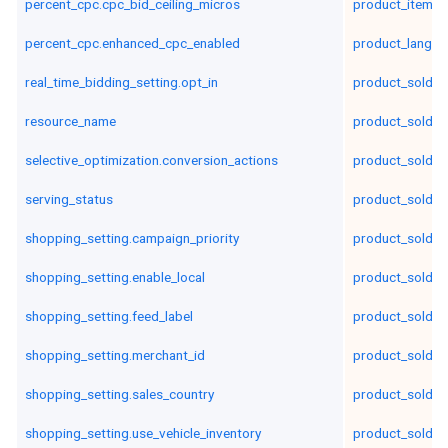
percent_cpc.cpc_bid_ceiling_micros
product_item_i
percent_cpc.enhanced_cpc_enabled
product_langua
real_time_bidding_setting.opt_in
product_sold_b
resource_name
product_sold_b
selective_optimization.conversion_actions
product_sold_b
serving_status
product_sold_b
shopping_setting.campaign_priority
product_sold_b
shopping_setting.enable_local
product_sold_b
shopping_setting.feed_label
product_sold_c
shopping_setting.merchant_id
product_sold_c
shopping_setting.sales_country
product_sold_c
shopping_setting.use_vehicle_inventory
product_sold_c