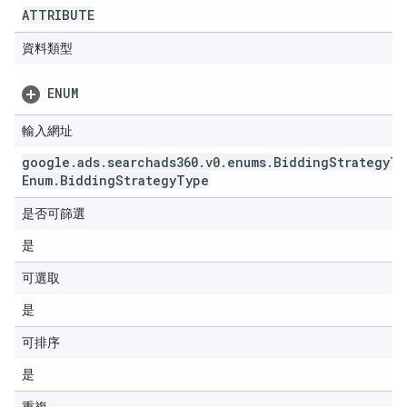
ATTRIBUTE
資料類型
ENUM
輸入網址
google
.
ads
.
searchads360
.
v0
.
enums
.
Bidding
Strategy
Ty
Enum
.
Bidding
Strategy
Type
是否可篩選
是
可選取
是
可排序
是