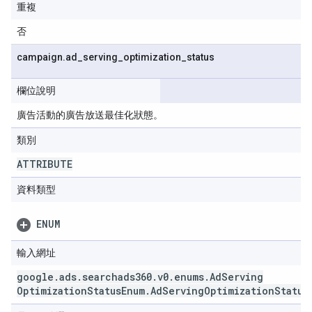
重複
否
campaign
.
ad
_
serving
_
optimization
_
status
欄位說明
廣告活動的廣告放送最佳化狀態。
類別
ATTRIBUTE
資料類型
ENUM
輸入網址
google
.
ads
.
searchads360
.
v0
.
enums
.
Ad
Serving
Optimization
Status
Enum
.
Ad
Serving
Optimization
Status