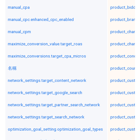
manual_cpa
product_biddin
manual_cpc.enhanced_cpc_enabled
product_brand
manual_cpm
product_channe
maximize_conversion_value.target_roas
product_channel
maximize_conversions.target_cpa_micros
product_condit
名稱
product_countr
network_settings.target_content_network
product_custom
network_settings.target_google_search
product_custom
network_settings.target_partner_search_network
product_custom
network_settings.target_search_network
product_custom
optimization_goal_setting.optimization_goal_types
product_custom