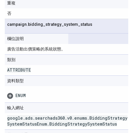
重複
否
campaign
.
bidding
_
strategy
_
system
_
status
欄位說明
廣告活動出價策略的系統狀態。
類別
ATTRIBUTE
資料類型
ENUM
輸入網址
google
.
ads
.
searchads360
.
v0
.
enums
.
Bidding
Strategy
System
Status
Enum
.
Bidding
Strategy
System
Status