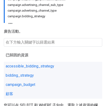
campaign.advertising_channel_sub_type
campaign.advertising_channel_type
campaign.bidding_strategy
廣告活動。
已歸因的資源
accessible_bidding_strategy
bidding_strategy
campaign_budget
顧客
您可以在 SELECT 和 WHERE 子句中，選取上述資源的欄