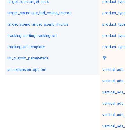
target_roas.target_roas
product_type_l
target_spend.cpc_bid_ceiling_micros
product_type_l
target_spend.target_spend_micros
product_type_l
tracking_setting.tracking_url
product_type_l
tracking_url_template
product_type_l
url_custom_parameters
季
url_expansion_opt_out
vertical_ads_ev
vertical_ads_ho
vertical_ads_lis
vertical_ads_li
vertical_ads_lis
vertical_ads_lis