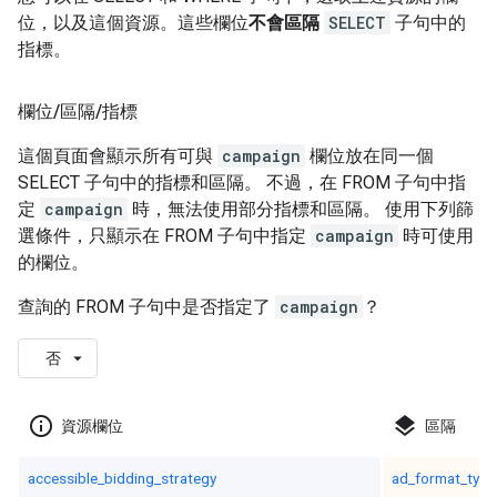
位，以及這個資源。這些欄位
不會區隔
SELECT
子句中的
指標。
欄位
/
區隔
/
指標
這個頁面會顯示所有可與
campaign
欄位放在同一個
SELECT 子句中的指標和區隔。 不過，在 FROM 子句中指
定
campaign
時，無法使用部分指標和區隔。 使用下列篩
選條件，只顯示在 FROM 子句中指定
campaign
時可使用
的欄位。
查詢的 FROM 子句中是否指定了
campaign
？
否
info_outline
layers
資源欄位
區隔
accessible_bidding_strategy
ad_format_type