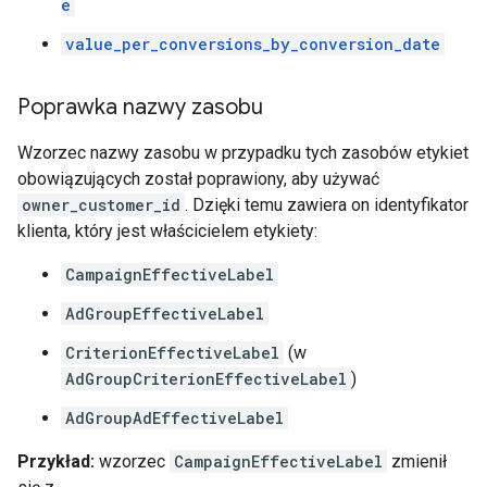
e
value_per_conversions_by_conversion_date
Poprawka nazwy zasobu
Wzorzec nazwy zasobu w przypadku tych zasobów etykiet
obowiązujących został poprawiony, aby używać
owner_customer_id
. Dzięki temu zawiera on identyfikator
klienta, który jest właścicielem etykiety:
CampaignEffectiveLabel
AdGroupEffectiveLabel
CriterionEffectiveLabel
(w
AdGroupCriterionEffectiveLabel
)
AdGroupAdEffectiveLabel
Przykład:
wzorzec
CampaignEffectiveLabel
zmienił