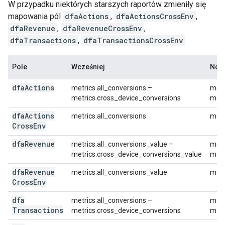
W przypadku niektórych starszych raportów zmieniły się
mapowania pól
dfaActions
,
dfaActionsCrossEnv
,
dfaRevenue
,
dfaRevenueCrossEnv
,
dfaTransactions
,
dfaTransactionsCrossEnv
.
Pole
Wcześniej
Nowa
dfa
Actions
metrics.all_conversions –
metr
metrics.cross_device_conversions
metr
dfa
Actions
metrics.all_conversions
metr
Cross
Env
dfa
Revenue
metrics.all_conversions_value –
metr
metrics.cross_device_conversions_value
metr
dfa
Revenue
metrics.all_conversions_value
metr
Cross
Env
dfa
metrics.all_conversions –
metr
Transactions
metrics.cross_device_conversions
metr