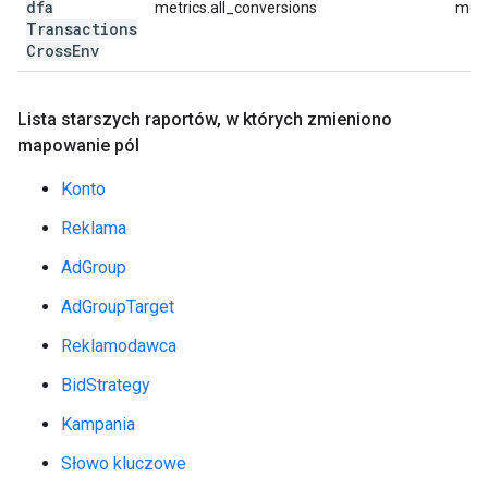
dfa
metrics.all_conversions
metr
Transactions
Cross
Env
Lista starszych raportów
,
w których zmieniono
mapowanie pól
Konto
Reklama
AdGroup
AdGroupTarget
Reklamodawca
BidStrategy
Kampania
Słowo kluczowe