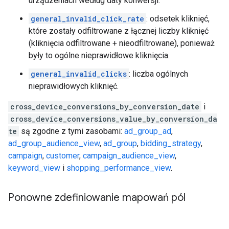
urządzeniach według daty konwersji.
general_invalid_click_rate
: odsetek kliknięć,
które zostały odfiltrowane z łącznej liczby kliknięć
(kliknięcia odfiltrowane + nieodfiltrowane), ponieważ
były to ogólne nieprawidłowe kliknięcia.
general_invalid_clicks
: liczba ogólnych
nieprawidłowych kliknięć.
cross_device_conversions_by_conversion_date
i
cross_device_conversions_value_by_conversion_da
te
są zgodne z tymi zasobami:
ad_group_ad
,
ad_group_audience_view
,
ad_group
,
bidding_strategy
,
campaign
,
customer
,
campaign_audience_view
,
keyword_view
i
shopping_performance_view
.
Ponowne zdefiniowanie mapowań pól