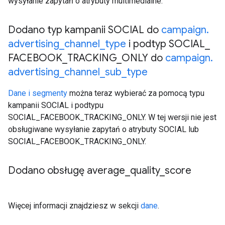
wysyłanie zapytań o atrybuty multimedialne.
Dodano typ kampanii SOCIAL do
campaign
.
advertising
_
channel
_
type
i podtyp SOCIAL
_
FACEBOOK
_
TRACKING
_
ONLY do
campaign
.
advertising
_
channel
_
sub
_
type
Dane i segmenty
można teraz wybierać za pomocą typu
kampanii SOCIAL i podtypu
SOCIAL_FACEBOOK_TRACKING_ONLY. W tej wersji nie jest
obsługiwane wysyłanie zapytań o atrybuty SOCIAL lub
SOCIAL_FACEBOOK_TRACKING_ONLY.
Dodano obsługę average
_
quality
_
score
Więcej informacji znajdziesz w sekcji
dane
.