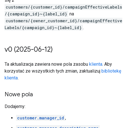
się z
customers/{customer_id}/campaignEffectiveLabels
/{campaign_id}~{label_id}
na
customers/{owner_customer_id}/campaignEffective
Labels/{campaign_id}~{label_id}
.
v0 (2025-06-12)
Ta aktualizacja zawiera nowe pola zasobu
klienta
. Aby
korzystać ze wszystkich tych zmian, zaktualizuj
bibliotekę
klienta
.
Nowe pola
Dodajemy:
customer.manager_id
,