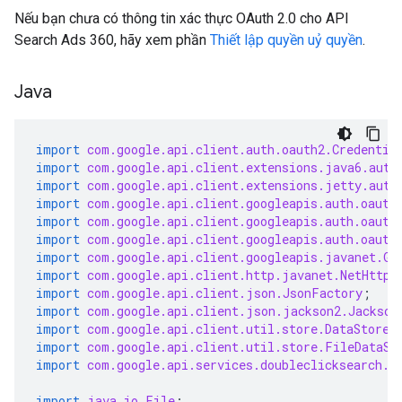
Nếu bạn chưa có thông tin xác thực OAuth 2.0 cho API
Search Ads 360, hãy xem phần
Thiết lập quyền uỷ quyền
.
Java
import
com.google.api.client.auth.oauth2.Credentia
import
com.google.api.client.extensions.java6.auth
import
com.google.api.client.extensions.jetty.auth
import
com.google.api.client.googleapis.auth.oauth
import
com.google.api.client.googleapis.auth.oauth
import
com.google.api.client.googleapis.auth.oauth
import
com.google.api.client.googleapis.javanet.Go
import
com.google.api.client.http.javanet.NetHttpT
import
com.google.api.client.json.JsonFactory
;
import
com.google.api.client.json.jackson2.Jackson
import
com.google.api.client.util.store.DataStoreF
import
com.google.api.client.util.store.FileDataSt
import
com.google.api.services.doubleclicksearch.D
import
java.io.File
;