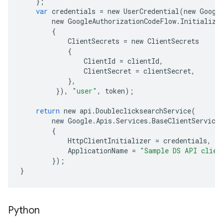
};
var
credentials
=
new
UserCredential
(
new
Googl
new
GoogleAuthorizationCodeFlow
.
Initialize
{
ClientSecrets
=
new
ClientSecrets
{
ClientId
=
clientId
,
ClientSecret
=
clientSecret
,
},
}),
"user"
,
token
);
return
new
api
.
DoubleclicksearchService
(
new
Google
.
Apis
.
Services
.
BaseClientService
{
HttpClientInitializer
=
credentials
,
ApplicationName
=
"Sample DS API clien
});
}
Python