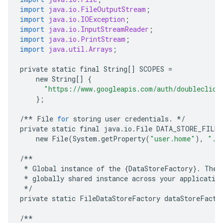
import
java.io.FileOutputStream
;
import
java.io.IOException
;
import
java.io.InputStreamReader
;
import
java.io.PrintStream
;
import
java.util.Arrays
;
private
static
final
String
[]
SCOPES
=
new
String
[]
{
"https://www.googleapis.com/auth/doubleclick
};
/**
File
for
storing
user
credentials
.
*/
private
static
final
java
.
io
.
File
DATA_STORE_FILE
new
File
(
System
.
getProperty
(
"user.home"
),
".c
/**
*
Global
instance
of
the
{
DataStoreFactory
}
.
The
*
globally
shared
instance
across
your
applicatio
*/
private
static
FileDataStoreFactory
dataStoreFacto
/**