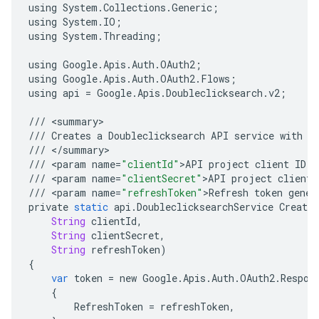
using
System
.
Collections
.
Generic
;
using
System
.
IO
;
using
System
.
Threading
;
using
Google
.
Apis
.
Auth
.
OAuth2
;
using
Google
.
Apis
.
Auth
.
OAuth2
.
Flows
;
using
api
=
Google
.
Apis
.
Doubleclicksearch
.
v2
;
///
<
summary
///
Creates
a
Doubleclicksearch
API
service
with
s
///
<
/
summary
///
<
param
name
=
"clientId"
>
API
project
client
ID
.
<
///
<
param
name
=
"clientSecret"
>
API
project
client
///
<
param
name
=
"refreshToken"
>
Refresh
token
gener
private
static
api
.
DoubleclicksearchService
CreateS
String
clientId
,
String
clientSecret
,
String
refreshToken
)
{
var
token
=
new
Google
.
Apis
.
Auth
.
OAuth2
.
Respon
{
RefreshToken
=
refreshToken
,