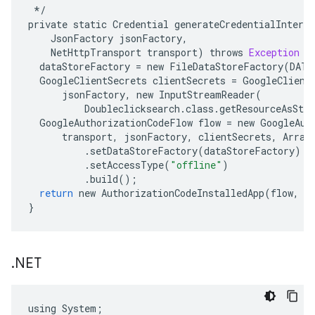
*/
private
static
Credential
generateCredentialInterac
JsonFactory
jsonFactory
,
NetHttpTransport
transport
)
throws
Exception
{
dataStoreFactory
=
new
FileDataStoreFactory
(
DATA
GoogleClientSecrets
clientSecrets
=
GoogleClient
jsonFactory
,
new
InputStreamReader
(
Doubleclicksearch
.
class
.
getResourceAsStr
GoogleAuthorizationCodeFlow
flow
=
new
GoogleAut
transport
,
jsonFactory
,
clientSecrets
,
Array
.
setDataStoreFactory
(
dataStoreFactory
)
.
setAccessType
(
"offline"
)
.
build
();
return
new
AuthorizationCodeInstalledApp
(
flow
,
n
}
.
NET
using
System
;