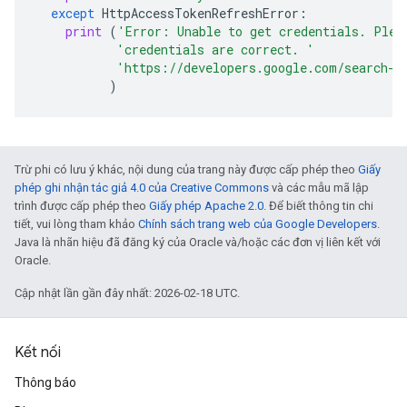
except
HttpAccessTokenRefreshError
:
print
(
'Error: Unable to get credentials. Plea
'credentials are correct. '
'https://developers.google.com/search-a
)
Trừ phi có lưu ý khác, nội dung của trang này được cấp phép theo
Giấy
phép ghi nhận tác giả 4.0 của Creative Commons
và các mẫu mã lập
trình được cấp phép theo
Giấy phép Apache 2.0
. Để biết thông tin chi
tiết, vui lòng tham khảo
Chính sách trang web của Google Developers
.
Java là nhãn hiệu đã đăng ký của Oracle và/hoặc các đơn vị liên kết với
Oracle.
Cập nhật lần gần đây nhất: 2026-02-18 UTC.
Kết nối
Thông báo