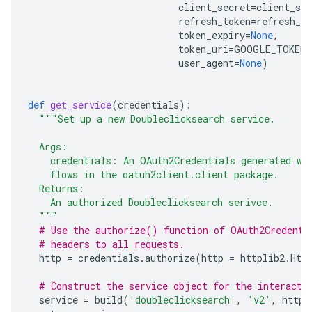
client_secret
=
client_sec
refresh_token
=
refresh_to
token_expiry
=
None
,
token_uri
=
GOOGLE_TOKEN_
user_agent
=
None
)
def
get_service
(
credentials
):
"""Set up a new Doubleclicksearch service.
  Args:
    credentials: An OAuth2Credentials generated wi
    flows in the oatuh2client.client package.
  Returns:
    An authorized Doubleclicksearch serivce.
  """
# Use the authorize() function of OAuth2Credenti
# headers to all requests.
http
=
credentials
.
authorize
(
http
=
httplib2
.
Htt
# Construct the service object for the interacti
service
=
build
(
'doubleclicksearch'
,
'v2'
,
http
=