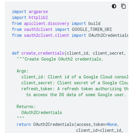
import
argparse
import
httplib2
from
apiclient.discovery
import
build
from
oauth2client
import
GOOGLE_TOKEN_URI
from
oauth2client.client
import
OAuth2Credentials
,
def
create_credentials
(
client_id
,
client_secret
,
r
"""Create Google OAuth2 credentials.
  Args:
    client_id: Client id of a Google Cloud console
    client_secret: Client secret of a Google Cloud
    refresh_token: A refresh token authorizing the
      to access the DS data of some Google user.
  Returns:
    OAuth2Credentials
  """
return
OAuth2Credentials
(
access_token
=
None
,
client_id
=
client_id
,