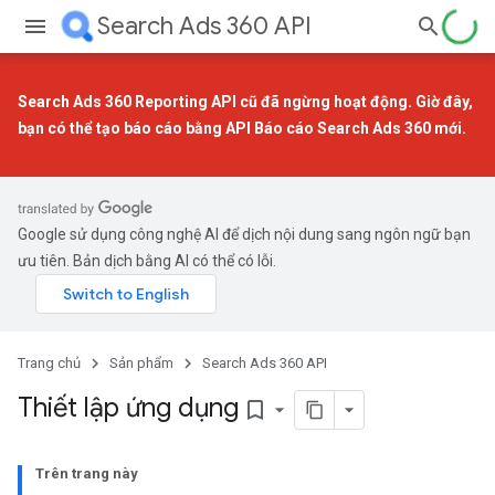
Search Ads 360 API
Search Ads 360 Reporting API cũ đã ngừng hoạt động. Giờ đây,
bạn có thể tạo báo cáo bằng
API Báo cáo Search Ads 360 mới
.
Google sử dụng công nghệ AI để dịch nội dung sang ngôn ngữ bạn
ưu tiên. Bản dịch bằng AI có thể có lỗi.
Trang chủ
Sản phẩm
Search Ads 360 API
Thiết lập ứng dụng
bookmark_border
Trên trang này