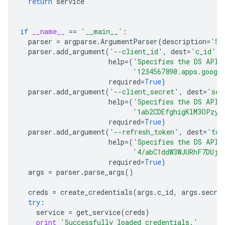
return
service
if
__name__
==
'__main__'
:
parser
=
argparse
.
ArgumentParser
(
description
=
'Sa
parser
.
add_argument
(
'--client_id'
,
dest
=
'c_id'
,
help
=
(
'Specifies the DS API 
'1234567890.apps.googl
required
=
True
)
parser
.
add_argument
(
'--client_secret'
,
dest
=
'sec
help
=
(
'Specifies the DS API 
'1ab2CDEfghigKlM3OPzyx
required
=
True
)
parser
.
add_argument
(
'--refresh_token'
,
dest
=
'tok
help
=
(
'Specifies the DS API 
'4/abC1ddW3WJURhF7DUj-
required
=
True
)
args
=
parser
.
parse_args
()
creds
=
create_credentials
(
args
.
c_id
,
args
.
secre
try
:
service
=
get_service
(
creds
)
print
'Successfully loaded credentials.'