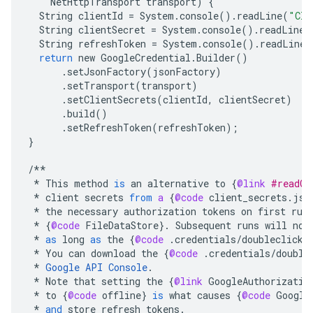
NetHttpTransport
transport
)
{
String
clientId
=
System
.
console
()
.
readLine
(
"Cli
String
clientSecret
=
System
.
console
()
.
readLine
(
String
refreshToken
=
System
.
console
()
.
readLine
(
return
new
GoogleCredential
.
Builder
()
.
setJsonFactory
(
jsonFactory
)
.
setTransport
(
transport
)
.
setClientSecrets
(
clientId
,
clientSecret
)
.
build
()
.
setRefreshToken
(
refreshToken
);
}
/**
*
This
method
is
an
alternative
to
{
@link
#readCr
*
client
secrets
from
a
{
@code
client_secrets
.
jso
*
the
necessary
authorization
tokens
on
first
run
*
{
@code
FileDataStore
}
.
Subsequent
runs
will
no
*
as
long
as
the
{
@code
.
credentials
/
doubleclicks
*
You
can
download
the
{
@code
.
credentials
/
double
*
Google
API
Console
.
*
Note
that
setting
the
{
@link
GoogleAuthorizatio
*
to
{
@code
offline
}
is
what
causes
{
@code
Google
*
and
store
refresh
tokens
.