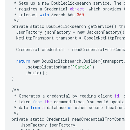
*
Sets
up
a
new
Doubleclicksearch
service
.
The
bu
*
requires
a
Credential
object
,
which
provides
th
*
interact
with
Search
Ads
360.
*/
private
static
Doubleclicksearch
getService
()
thro
JsonFactory
jsonFactory
=
new
JacksonFactory
();
NetHttpTransport
transport
=
GoogleNetHttpTransp
Credential
credential
=
readCredentialFromComman
return
new
Doubleclicksearch
.
Builder
(
transport
,
.
setApplicationName
(
"Sample"
)
.
build
();
}
/**
*
Generates
a
credential
by
reading
client
id
,
cl
*
token
from
the
command
line
.
You
could
update
t
*
data
from
a
database
or
other
secure
location
.
*/
private
static
Credential
readCredentialFromComman
JsonFactory
jsonFactory
,