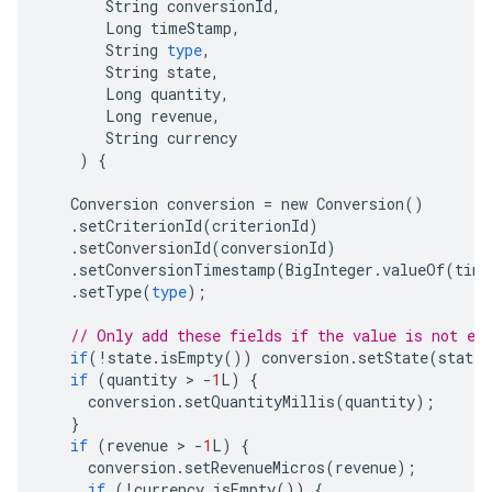
String
conversionId
,
Long
timeStamp
,
String
type
,
String
state
,
Long
quantity
,
Long
revenue
,
String
currency
)
{
Conversion
conversion
=
new
Conversion
()
.
setCriterionId
(
criterionId
)
.
setConversionId
(
conversionId
)
.
setConversionTimestamp
(
BigInteger
.
valueOf
(
time
.
setType
(
type
);
// Only add these fields if the value is not em
if
(!
state
.
isEmpty
())
conversion
.
setState
(
state
)
if
(
quantity
 > 
-
1
L
)
{
conversion
.
setQuantityMillis
(
quantity
);
}
if
(
revenue
 > 
-
1
L
)
{
conversion
.
setRevenueMicros
(
revenue
);
if
(!
currency
.
isEmpty
())
{