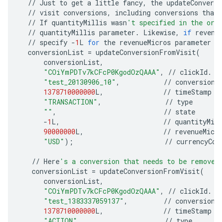
//
Just
to
get
a
little
fancy
,
the
updateConvers
//
visit
conversions
,
including
conversions
that
//
If
quantityMillis
wasn
't specified in the ori
//
quantityMillis
parameter
.
Likewise
,
if
revenu
//
specify
-
1
L
for
the
revenueMicros
parameter
a
conversionList
=
updateConversionFromVisit
(
conversionList
,
"COiYmPDTv7kCFcP0KgodOzQAAA"
,
//
clickId
.
R
"test_20130906_10"
,
//
conversionI
1378710000000
L
,
//
timeStamp
"TRANSACTION"
,
//
type
""
,
//
state
-
1
L
,
//
quantityMil
90000000
L
,
//
revenueMicr
"USD"
);
//
currencyCod
//
Here
's a conversion that needs to be removed
conversionList
=
updateConversionFromVisit
(
conversionList
,
"COiYmPDTv7kCFcP0KgodOzQAAA"
,
//
clickId
.
R
"test_1383337059137"
,
//
conversionI
1378710000000
L
,
//
timeStamp
"ACTION"
,
//
type