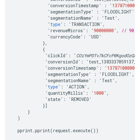
'
conversionTimestamp
'
:
'
13787100000
'
segmentationType
'
:
'
FLOODLIGHT
'
,
'
segmentationName
'
:
'
Test
'
,
'
type
'
:
'
TRANSACTION
'
,
'
revenueMicros
'
:
'
90000000
'
,
// 90 m
'
currencyCode
'
:
'
USD
'
},
{
'
clickId
'
:
'
COiYmPDTv7kCFcP0KgodOzQAA
'
conversionId
'
:
'
test_1383337059137_0
'
conversionTimestamp
'
:
'
1378710000000
'
segmentationType
'
:
'
FLOODLIGHT
'
,
'
segmentationName
'
:
'
Test
'
,
'
type
'
:
'
ACTION
'
,
'
quantityMillis
'
:
'
1000
'
,
'
state
'
:
'
REMOVED
'
}]
}
)
pprint
.
pprint
(
request
.
execute
())