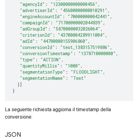
"agencyId"
:
"12300000000000456"
,
"advertiserId"
:
"45600000000010291"
,
"engineAccountId"
:
"700000000042441"
,
"campaignId"
:
"71700000002044839"
,
"adGroupId"
:
"58700000032026064"
,
"criterionId"
:
"43700004289911004"
,
"adId"
:
"44700000155906860"
,
"conversionId"
:
"test_1383157519886"
,
"conversionTimestamp"
:
"1378710000000"
,
"type"
:
"ACTION"
,
"quantityMillis"
:
"1000"
,
"segmentationType"
:
"FLOODLIGHT"
,
"segmentationName"
:
"Test"
}]
}
La seguente richiesta aggiorna il timestamp della
conversione:
JSON