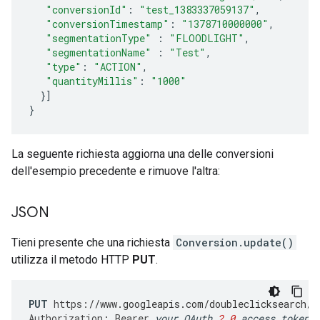
"conversionId"
:
"test_1383337059137"
,
"conversionTimestamp"
:
"1378710000000"
,
"segmentationType"
:
"FLOODLIGHT"
,
"segmentationName"
:
"Test"
,
"type"
:
"ACTION"
,
"quantityMillis"
:
"1000"
}]
}
La seguente richiesta aggiorna una delle conversioni
dell'esempio precedente e rimuove l'altra:
JSON
Tieni presente che una richiesta
Conversion.update()
utilizza il metodo HTTP
PUT
.
PUT
https
:
//www.googleapis.com/doubleclicksearch/v
Authorization
:
Bearer
your
OAuth
2.0
access
token