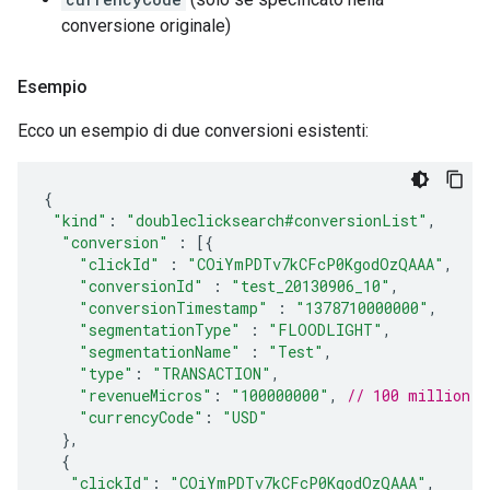
conversione originale)
Esempio
Ecco un esempio di due conversioni esistenti:
{
"kind"
:
"doubleclicksearch#conversionList"
,
"conversion"
:
[{
"clickId"
:
"COiYmPDTv7kCFcP0KgodOzQAAA"
,
"conversionId"
:
"test_20130906_10"
,
"conversionTimestamp"
:
"1378710000000"
,
"segmentationType"
:
"FLOODLIGHT"
,
"segmentationName"
:
"Test"
,
"type"
:
"TRANSACTION"
,
"revenueMicros"
:
"100000000"
,
// 100 million r
"currencyCode"
:
"USD"
},
{
"clickId"
:
"COiYmPDTv7kCFcP0KgodOzQAAA"
,