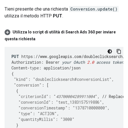
Tieni presente che una richiesta
Conversion.update()
utilizza il metodo HTTP
PUT
.
Utilizza lo script di utilità di Search Ads 360 per inviare
questa richiesta
PUT
https
:
//www.googleapis.com/doubleclicksearch/v
Authorization
:
Bearer
your
OAuth
2.0
access
token
Content
-
type
:
application
/
json
{
"kind"
:
"doubleclicksearch#conversionList"
,
"conversion"
:
[
{
"criterionId"
:
"
43700004289911004
"
,
// Replace 
"conversionId"
:
"test_1383157519886"
,
"conversionTimestamp"
:
"1378710000000"
,
"type"
:
"ACTION"
,
"quantityMillis"
:
"3000"
}