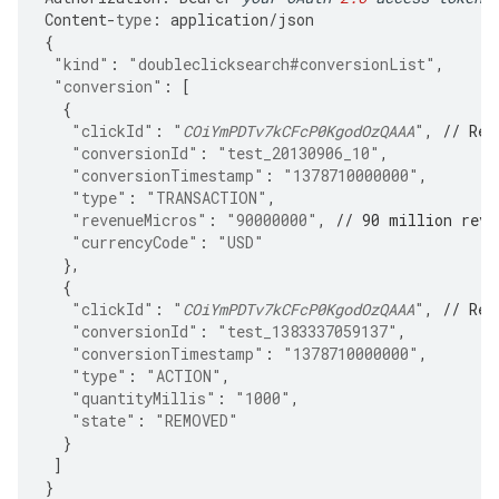
Content
-
type
:
application
/
json
{
"kind"
:
"doubleclicksearch#conversionList"
,
"conversion"
:
[
{
"clickId"
:
"
COiYmPDTv7kCFcP0KgodOzQAAA
"
,
// Rep
"conversionId"
:
"test_20130906_10"
,
"conversionTimestamp"
:
"1378710000000"
,
"type"
:
"TRANSACTION"
,
"revenueMicros"
:
"90000000"
,
// 90 million reve
"currencyCode"
:
"USD"
},
{
"clickId"
:
"
COiYmPDTv7kCFcP0KgodOzQAAA
"
,
// Rep
"conversionId"
:
"test_1383337059137"
,
"conversionTimestamp"
:
"1378710000000"
,
"type"
:
"ACTION"
,
"quantityMillis"
:
"1000"
,
"state"
:
"REMOVED"
}
]
}