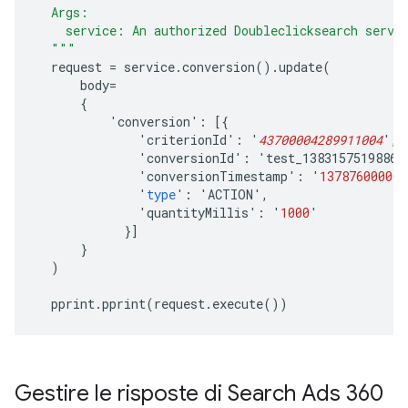
  Args:
    service: An authorized Doubleclicksearch servi
  """
request
=
service
.
conversion
().
update
(
body
=
{
'
conversion
'
:
[{
'
criterionId
'
:
'
43700004289911004
'
,
'
conversionId
'
:
'
test_1383157519886
'
'
conversionTimestamp
'
:
'
137876000000
'
type
'
:
'
ACTION
'
,
'
quantityMillis
'
:
'
1000
'
}]
}
)
pprint
.
pprint
(
request
.
execute
())
Gestire le risposte di Search Ads 360