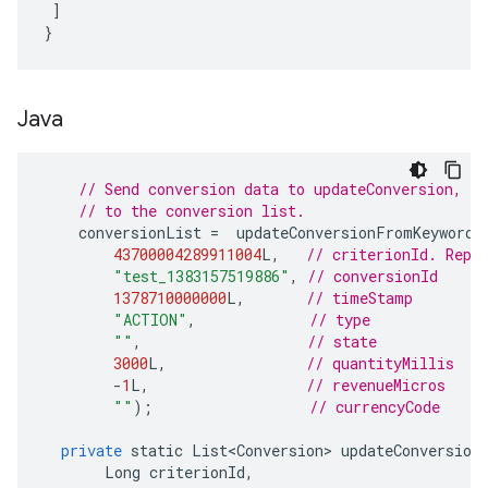
]
}
Java
// Send conversion data to updateConversion, wh
// to the conversion list.
conversionList
=
updateConversionFromKeyword
(
43700004289911004
L
,
// criterionId. Repl
"test_1383157519886"
,
// conversionId
1378710000000
L
,
// timeStamp
"ACTION"
,
// type
""
,
// state
3000
L
,
// quantityMillis
-
1
L
,
// revenueMicros
""
);
// currencyCode
private
static
List<Conversion>
updateConversion
Long
criterionId
,