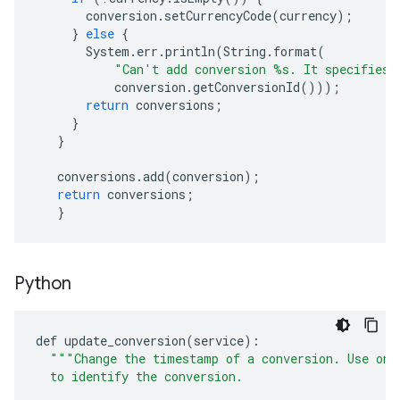
conversion
.
setCurrencyCode
(
currency
);
}
else
{
System
.
err
.
println
(
String
.
format
(
"Can't add conversion %s. It specifies 
conversion
.
getConversionId
()));
return
conversions
;
}
}
conversions
.
add
(
conversion
);
return
conversions
;
}
Python
def
update_conversion
(
service
):
"""Change the timestamp of a conversion. Use onl
  to identify the conversion.