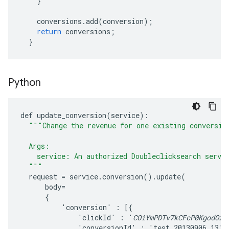
}
conversions
.
add
(
conversion
);
return
conversions
;
}
Python
def
update_conversion
(
service
):
"""Change the revenue for one existing conversio
  Args:
    service: An authorized Doubleclicksearch servi
  """
request
=
service
.
conversion
().
update
(
body
=
{
'
conversion
'
:
[{
'
clickId
'
:
'
COiYmPDTv7kCFcP0KgodOzQ
'
conversionId
'
:
'
test_20130906_13
'
,