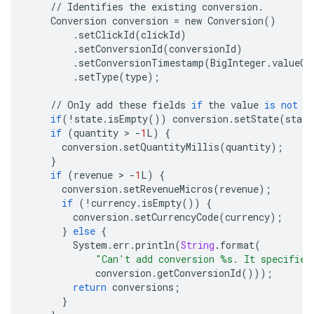
//
Identifies
the
existing
conversion
.
Conversion
conversion
=
new
Conversion
()
.
setClickId
(
clickId
)
.
setConversionId
(
conversionId
)
.
setConversionTimestamp
(
BigInteger
.
valueOf
.
setType
(
type
);
//
Only
add
these
fields
if
the
value
is
not
e
if
(
!
state
.
isEmpty
())
conversion
.
setState
(
state
if
(
quantity
 > 
-
1
L
)
{
conversion
.
setQuantityMillis
(
quantity
);
}
if
(
revenue
 > 
-
1
L
)
{
conversion
.
setRevenueMicros
(
revenue
);
if
(
!
currency
.
isEmpty
())
{
conversion
.
setCurrencyCode
(
currency
);
}
else
{
System
.
err
.
println
(
String
.
format
(
"Can't add conversion 
%s
. It specifies
conversion
.
getConversionId
()));
return
conversions
;
}