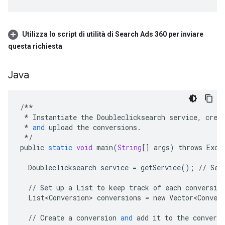
Utilizza lo script di utilità di Search Ads 360 per inviare
questa richiesta
Java
/**
*
Instantiate
the
Doubleclicksearch
service
,
crea
*
and
upload
the
conversions
.
*/
public
static
void
main
(
String
[]
args
)
throws
Exce
Doubleclicksearch
service
=
getService
();
//
See
//
Set
up
a
List
to
keep
track
of
each
conversio
List<Conversion>
conversions
=
new
Vector<Conver
//
Create
a
conversion
and
add
it
to
the
conversi