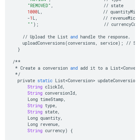
"REMOVED"
,
//
state
1000
L
,
//
quantityMil
-
1
L
,
//
revenueMicr
""
);
//
currencyCod
//
Upload
the
List
and
handle
the
response
.
uploadConversions
(
conversions
,
service
);
//
Se
}
/**
*
Create
a
conversion
and
add
it
to
a
List<Conver
*/
private
static
List<Conversion>
updateConversion
String
clickId
,
String
conversionId
,
Long
timeStamp
,
String
type
,
String
state
,
Long
quantity
,
Long
revenue
,
String
currency
)
{