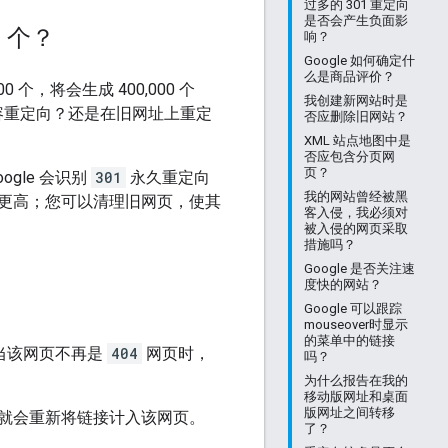
过多的 301 重定向
是否会产生负面影
0 个？
响？
Google 如何确定什
么是商品评价？
0 个，将会生成 400,000 个
我创建新网站时是
容重定向？还是在旧网址上重定
否应删除旧网站？
XML 站点地图中是
否应包含分页网
页？
gle 会识别
301
永久重定向
我的网站曾经被黑
更高；您可以清理旧网页，使其
客入侵，我必须对
被入侵的网页采取
措施吗？
Google 是否关注速
度快的网站？
Google 可以跟踪
mouseover时显示
的菜单中的链接
当该网页不再是
404
网页时，
吗？
为什么报告在我的
移动版网址和桌面
版网址之间转移
就会重新将链接计入该网页。
了？