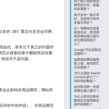
对于电子商务类别
网页的分页，标题
有多重要？
每天发布一篇文章
好，还是每天发布
多篇文章好？
在一项网络垃圾更
过多的
301
重定向是否会对网
新发布后，取消将
相关网站编入索引
的主要原因是什
么？
虽如此，请专注于真正的问题所
Google 可以读取信
网页从搜索结果中删除而添加重
息图吗？
错误并不是问题。
如果我的网站被黑
客入侵，能否把它
完全移除？
为什么我的 Search
Console 缺少了一
段时间的数据？
如何取消将一些虚
？如果这会影响非商品网页，网站所
假网址编入索引？
为什么有些结构化
数据仅在架构验证
器中检测到？
品评价中的内容）。非商品网页