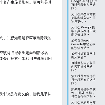
Google 有专门人员
排名产生显著影响。更可能是其
可以帮我制作网站
吗？
为什么某些网站被
抓取和编入索引的
速度更快？
为什么 Google 抓
取工具卡在弹出式
商店选择器？
的网域，并想知道是否应该删除我的
如何在 Search
Console 中验证我
的预演网站？
应该将旧域名重定向到新域名，
如何将桌面版网址
编入索引？
能会让搜索引擎和用户都感到困
可以因包含窃取的
内容而举报网站
吗？
添加维基百科链接
是一种不好的做法
吗？
如果内部链接关联
到了“此处”字样，
我来说是有意义的，但我几乎从
是否有任何区别？
为什么我新闻网站