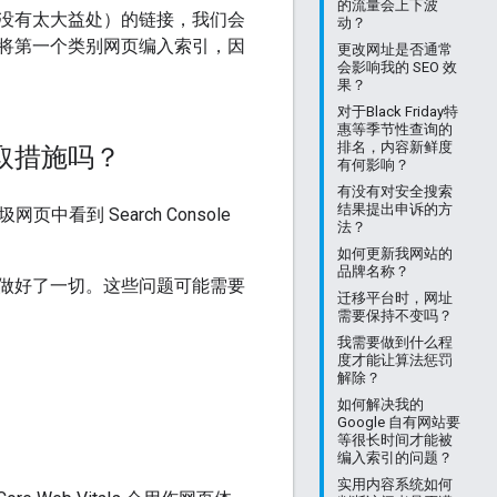
的流量会上下波
没有太大益处）的链接，我们会
动？
将第一个类别网页编入索引，因
更改网址是否通常
会影响我的 SEO 效
果？
对于Black Friday特
惠等季节性查询的
排名，内容新鲜度
取措施吗？
有何影响？
有没有对安全搜索
结果提出申诉的方
中看到 Search Console
法？
如何更新我网站的
品牌名称？
做好了一切。这些问题可能需要
迁移平台时，网址
需要保持不变吗？
我需要做到什么程
度才能让算法惩罚
解除？
如何解决我的
Google 自有网站要
等很长时间才能被
编入索引的问题？
实用内容系统如何