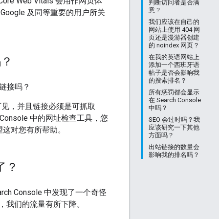
e Web Vitals 会用作网页体
判断访问者是否满
意？
ogle 及同等重要的用户所关
我们应该在自己的
网站上使用 404 网
页还是漫游器创建
的 noindex 网页？
在我的英语网站上
吗？
添加一个西班牙语
帖子是否会影响我
的搜索排名？
链接吗？
所有惩罚都会显示
在 Search Console
 中可见，并且链接必须是可抓取
中吗？
ch Console 中的网址检查工具，您
SEO 会过时吗？我
应该研究一下其他
希望这对您有所帮助。
方面吗？
出站链接的数量会
影响我的排名吗？
了？
h Console 中发现了一个奇怪
，我们的流量有所下降。