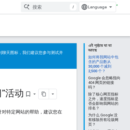
/
এই পৃষ্ঠায় যা যা
আছে
看到聊天图标，我们建议您参与测试并
如何将我网站中包
含的产品数从
30,000 个减到
2,500 个？
Google 会忽略指向
404 网页的链接
吗？
时间”活动
bookmark_border
除了核心网页指标
之外，速度指标是
否会影响我网站的
排名？
针对特定网站的帮助，建议您在
为什么 Google 没
有移除所有垃圾网
页？