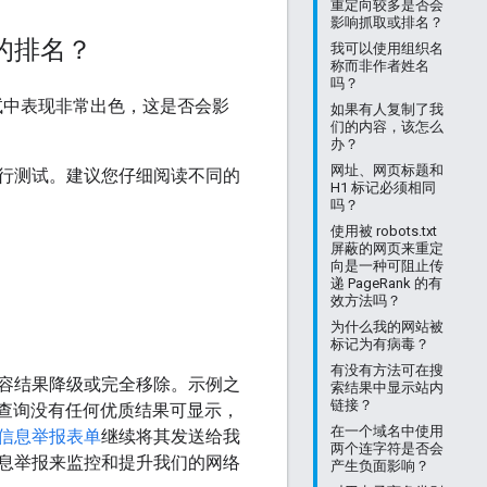
重定向较多是否会
影响抓取或排名？
的排名？
我可以使用组织名
称而非作者姓名
吗？
中表现非常出色，这是否会影
如果有人复制了我
们的内容，该怎么
办？
网址、网页标题和
行测试。建议您仔细阅读不同的
H1 标记必须相同
吗？
使用被 robots.txt
屏蔽的网页来重定
向是一种可阻止传
递 PageRank 的有
效方法吗？
为什么我的网站被
标记为有病毒？
有没有方法可在搜
容结果降级或完全移除。示例之
索结果中显示站内
链接？
查询没有任何优质结果可显示，
在一个域名中使用
信息举报表单
继续将其发送给我
两个连字符是否会
息举报来监控和提升我们的网络
产生负面影响？