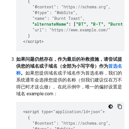
{
"@context"
:
"https://schema.org"
,
"@type"
:
"WebSite"
,
"name"
:
"Burnt Toast"
,
"alternateName"
:
[
"BT"
,
"B-T"
,
"Burnt T
"url"
:
"https://www.example.com/"
}
<
/
script
>
如果问题仍然存在，作为最后的补救措施，请尝试提
供您的域名或子域名（全部为小写字母）作为
首选名
称
。
如果您提供域名或子域名作为首选名称，我们的
系统通常会选择您提供的名称（但我们建议仅在万不
得已时才这么做）。在此示例中，唯一的偏好设置是
域名
example.com
：
<
script
type
=
"application/ld+json"
{
"@context"
:
"https://schema.org"
,
"@type"
:
"WebSite"
,