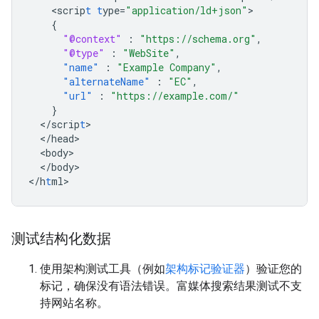
<
scrip
t
t
ype=
"application/ld+json"
{
"@context"
:
"https://schema.org"
,
"@type"
:
"WebSite"
,
"name"
:
"Example Company"
,
"alternateName"
:
"EC"
,
"url"
:
"https://example.com/"
}
<
/scrip
t
<
/head
<
body
<
/body
>

<
/h
t
ml
>
测试结构化数据
使用架构测试工具（例如
架构标记验证器
）验证您的
标记，确保没有语法错误。富媒体搜索结果测试不支
持网站名称。