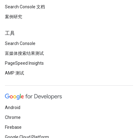
Search Console 文档
案例研究
工具
Search Console
富媒体搜索结果测试
PageSpeed Insights
AMP 测试
Android
Chrome
Firebase
Google Cloud Platform