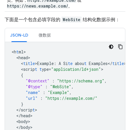
https://example.com/
页。例如，
或
https://news.example.com/
。
下面是一个包含必填字段的
WebSite
结构化数据示例：
JSON-LD
微数据
<
h
t
ml
<
head
<
t
i
tle
>
Example
:
A
Si
te
abou
t
Examples</
t
i
tle
<
scrip
t
t
ype=
"application/ld+json"
{
"@context"
:
"https://schema.org"
,
"@type"
:
"WebSite"
,
"name"
:
"Example"
,
"url"
:
"https://example.com/"
}
<
/scrip
t
<
/head
<
body
<
/body
>
