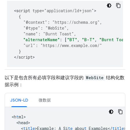
<
script
type
=
"application/ld+json"
{
"@context"
:
"https://schema.org"
,
"@type"
:
"WebSite"
,
"name"
:
"Burnt Toast"
,
"alternateName"
:
[
"BT"
,
"B-T"
,
"Burnt Toast
"url"
:
"https://www.example.com/"
}
<
/
script
>
以下是包含所有必填字段和建议字段的
WebSite
结构化数
据示例：
JSON-LD
微数据
<
h
t
ml
<
head
<
t
i
tle
>
Example
:
A
Si
te
abou
t
Examples</
t
i
tle