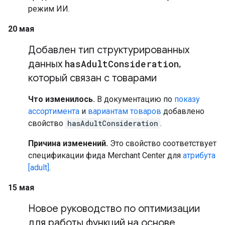
режим ИИ.
20 мая
Добавлен тип структурированных
данных
has
Adult
Consideration
,
который связан с товарами
Что изменилось.
В документацию по
показу
ассортимента
и
вариантам товаров
добавлено
свойство
hasAdultConsideration
.
Причина изменений.
Это свойство соответствует
спецификации фида Merchant Center для
атрибута
[adult]
.
15 мая
Новое руководство по оптимизации
для работы функций на основе