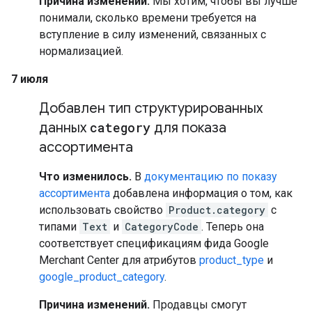
Причина изменений.
Мы хотим, чтобы вы лучше
понимали, сколько времени требуется на
вступление в силу изменений, связанных с
нормализацией.
7 июля
Добавлен тип структурированных
данных
category
для показа
ассортимента
Что изменилось.
В
документацию по показу
ассортимента
добавлена информация о том, как
использовать свойство
Product.category
с
типами
Text
и
CategoryCode
. Теперь она
соответствует спецификациям фида Google
Merchant Center для атрибутов
product_type
и
google_product_category
.
Причина изменений.
Продавцы смогут