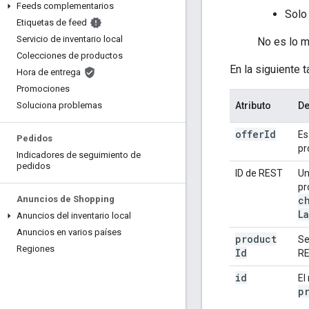
Feeds complementarios
Solo 
Etiquetas de feed
Servicio de inventario local
No es lo 
Colecciones de productos
En la siguiente 
Hora de entrega
Promociones
Atributo
De
Soluciona problemas
offer
Id
Es
Pedidos
pr
Indicadores de seguimiento de
pedidos
ID de REST
Un
pr
c
Anuncios de Shopping
L
Anuncios del inventario local
Anuncios en varios países
product
Se
Regiones
Id
RE
id
El
p