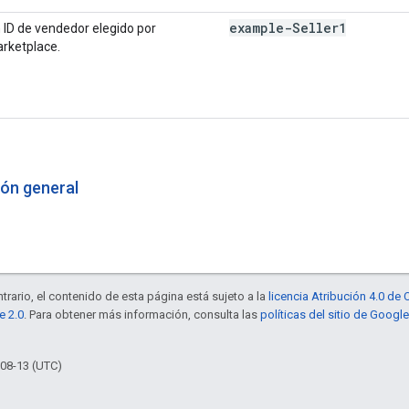
example-Seller1
 ID de vendedor elegido por
rketplace.
ión general
trario, el contenido de esta página está sujeto a la
licencia Atribución 4.0 d
e 2.0
. Para obtener más información, consulta las
políticas del sitio de Googl
-08-13 (UTC)