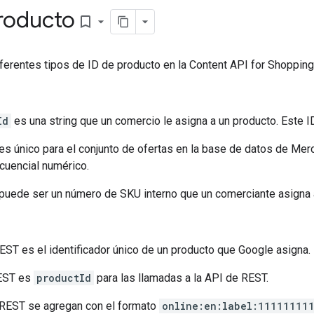
producto
bookmark_border
ferentes tipos de ID de producto en la Content API for Shopping
Id
es una string que un comercio le asigna a un producto. Este I
es único para el conjunto de ofertas en la base de datos de Merch
uencial numérico.
puede ser un número de SKU interno que un comerciante asigna a
EST es el identificador único de un producto que Google asigna.
REST es
productId
para las llamadas a la API de REST.
 REST se agregan con el formato
online:en:label:11111111