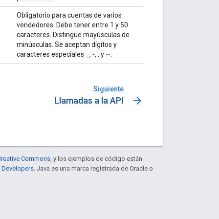
Obligatorio para cuentas de varios
vendedores. Debe tener entre 1 y 50
caracteres. Distingue mayúsculas de
minúsculas. Se aceptan dígitos y
caracteres especiales _, -, . y ~.
Siguiente
arrow_forward
Llamadas a la API
e Creative Commons
, y los ejemplos de código están
e Developers
. Java es una marca registrada de Oracle o