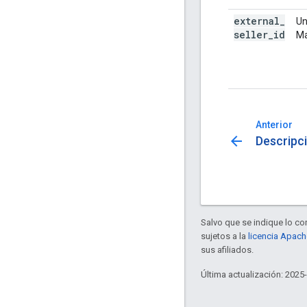
external
_
Un
seller
_
id
Ma
Anterior
arrow_back
Descripc
Salvo que se indique lo con
sujetos a la
licencia Apach
sus afiliados.
Última actualización: 2025