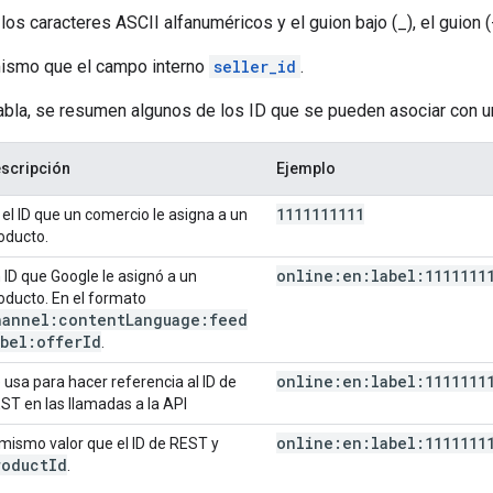
los caracteres ASCII alfanuméricos y el guion bajo (_), el guion (-), 
mismo que el campo interno
seller_id
.
tabla, se resumen algunos de los ID que se pueden asociar con u
scripción
Ejemplo
1111111111
 el ID que un comercio le asigna a un
oducto.
online:en:label:1111111
 ID que Google le asignó a un
oducto. En el formato
hannel:content
Language:feed
abel:offer
Id
.
online:en:label:1111111
 usa para hacer referencia al ID de
ST en las llamadas a la API
online:en:label:1111111
 mismo valor que el ID de REST y
roduct
Id
.