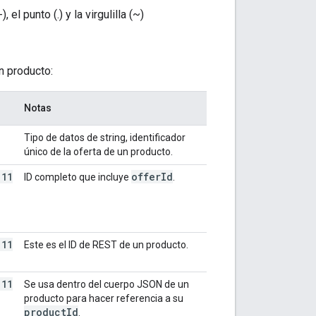
el punto (.) y la virgulilla (~)
n producto:
Notas
Tipo de datos de string, identificador
único de la oferta de un producto.
111
offer
Id
ID completo que incluye
.
111
Este es el ID de REST de un producto.
111
Se usa dentro del cuerpo JSON de un
producto para hacer referencia a su
product
Id
.