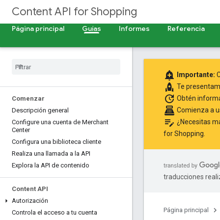
Content API for Shopping
Página principal
Guías
Informes
Referencia
add_alert
Importante:
C
rocket
Te presenta
update
Obtén inform
Comenzar
point_of_sale
Comienza a us
Descripción general
edit_note
¿Necesitas más
Configure una cuenta de Merchant
Center
for Shopping
.
Configura una biblioteca cliente
Realiza una llamada a la API
Explora la API de contenido
traducciones real
Content API
Autorización
Página principal
Controla el acceso a tu cuenta