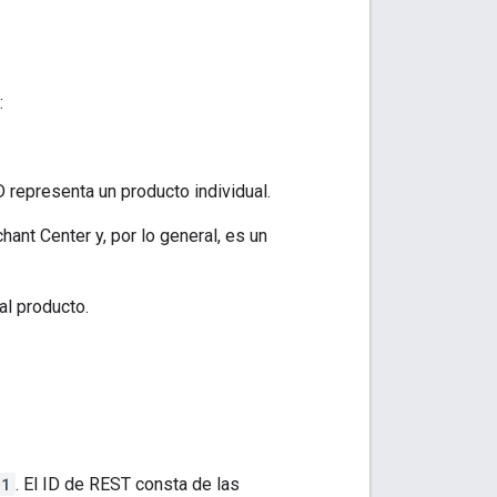
:
D representa un producto individual.
ant Center y, por lo general, es un
l producto.
11
. El ID de REST consta de las