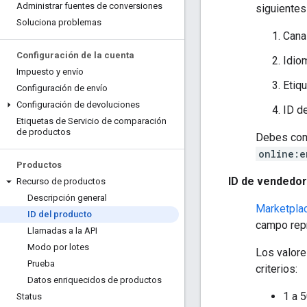
Administrar fuentes de conversiones
siguientes
Soluciona problemas
Canal
Configuración de la cuenta
Idio
Impuesto y envío
Etiqu
Configuración de envío
Configuración de devoluciones
ID de
Etiquetas de Servicio de comparación
de productos
Debes com
online:e
Productos
ID de vendedo
Recurso de productos
Descripción general
Marketpla
ID del producto
campo repr
Llamadas a la API
Modo por lotes
Los valor
Prueba
criterios:
Datos enriquecidos de productos
1 a 
Status