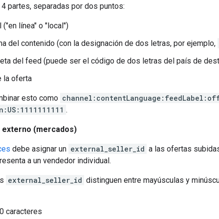
 4 partes, separadas por dos puntos:
 ("en línea" o "local")
ma del contenido (con la designación de dos letras, por ejemplo,
eta del feed (puede ser el código de dos letras del país de dest
 la oferta
binar esto como
channel:contentLanguage:feedLabel:of
n:US:1111111111
.
r externo (mercados)
ces
debe asignar un
external_seller_id
a las ofertas subida
esenta a un vendedor individual.
es
external_seller_id
distinguen entre mayúsculas y minúscul
50 caracteres