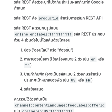
รหัส REST คือตัวระบุที่ไม่ซ้ํากันสําหรับผลิตภัณฑ์ที่ Google
กําหนด
รหัส REST คือ
productId
สําหรับการเรียก REST API
รหัส REST จะรวมกับรูปแบบ
online:en:label:1111111111
รหัส REST ประกอบ
ด้วย 4 ส่วนต่อไปนี้โดยคั่นด้วยโคลอน
ช่อง ("ออนไลน์" หรือ "ท้องถิ่น")
ภาษาของเนื้อหา (ใช้เครื่องหมาย 2 ตัว เช่น
en
หรือ
fr
)
ป้ายกํากับฟีด (อาจเป็นรหัสแบบ 2 ตัวอักษรสําหรับ
ประเทศเป้าหมายของฟีด เช่น
US
หรือ
FR
)
รหัสข้อเสนอ
คุณรวมไว้ด้วยกันเป็น
channel:contentLanguage:feedLabel:offerId
เช่น
online:en:US:1111111111