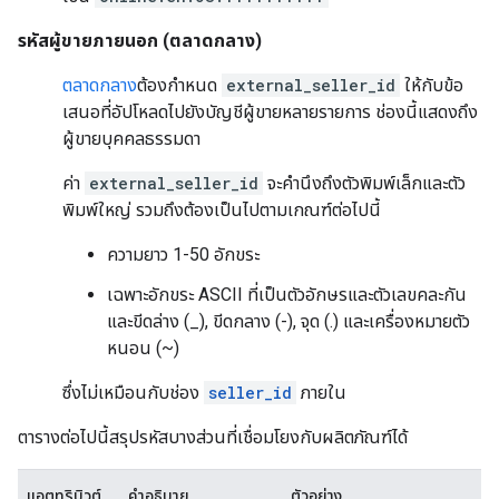
รหัสผู้ขายภายนอก (ตลาดกลาง)
ตลาดกลาง
ต้องกําหนด
external_seller_id
ให้กับข้อ
เสนอที่อัปโหลดไปยังบัญชีผู้ขายหลายรายการ ช่องนี้แสดงถึง
ผู้ขายบุคคลธรรมดา
ค่า
external_seller_id
จะคํานึงถึงตัวพิมพ์เล็กและตัว
พิมพ์ใหญ่ รวมถึงต้องเป็นไปตามเกณฑ์ต่อไปนี้
ความยาว 1-50 อักขระ
เฉพาะอักขระ ASCII ที่เป็นตัวอักษรและตัวเลขคละกัน
และขีดล่าง (_), ขีดกลาง (-), จุด (.) และเครื่องหมายตัว
หนอน (~)
ซึ่งไม่เหมือนกับช่อง
seller_id
ภายใน
ตารางต่อไปนี้สรุปรหัสบางส่วนที่เชื่อมโยงกับผลิตภัณฑ์ได้
แอตทริบิวต์
คำอธิบาย
ตัวอย่าง