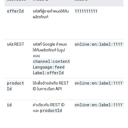
offer
Id
1111111111
รหัสที่ผู้ขายกําหนดให้กับ
ผลิตภัณฑ์
online:en:label:111111
รหัส REST
รหัสที่ Google กําหนด
ให้กับผลิตภัณฑ์ ในรูป
แบบ
channel:content
Language:feed
Label:offer
Id
product
online:en:label:111111
ใช้เพื่ออ้างอิงถึง REST
Id
ID ในการเรียก API
id
online:en:label:111111
ค่าเดียวกับ REST ID
product
Id
และ