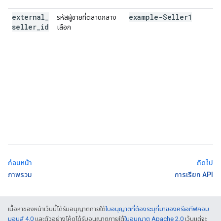
external
_
example-Seller1
รหัสผู้ขายที่ตลาดกลาง
seller
_
id
เลือก
ก่อนหน้า
ถัดไป
ภาพรวม
การเรียก API
เนื้อหาของหน้าเว็บนี้ได้รับอนุญาตภายใต้
ใบอนุญาตที่ต้องระบุที่มาของครีเอทีฟคอม
มอนส์ 4.0
และตัวอย่างโค้ดได้รับอนุญาตภายใต้
ใบอนุญาต Apache 2.0
เว้นแต่จะ