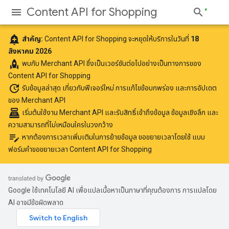
Content API for Shopping
add_alert
สำคัญ:
Content API for Shopping จะหยุดให้บริการในวันที่
18
สิงหาคม 2026
rocket
พบกับ
Merchant API
ซึ่งเป็นเวอร์ชันต่อไปอย่างเป็นทางการของ
Content API for Shopping
update
รับข้อมูลล่าสุด
เกี่ยวกับฟีเจอร์ใหม่ การแก้ไขข้อบกพร่อง และการอัปเดต
ของ Merchant API
point_of_sale
เริ่มต้นใช้งาน Merchant API
และรับสิทธิ์เข้าถึงข้อมูล ข้อมูลเชิงลึก และ
ความสามารถที่ไม่เหมือนใครในวงกว้าง
edit_note
หากต้องการเวลาเพิ่มเติมในการย้ายข้อมูล ขอขยายเวลาโดยใช้
แบบ
ฟอร์มคำขอขยายเวลา Content API for Shopping
Google ใช้เทคโนโลยี AI เพื่อแปลเนื้อหาเป็นภาษาที่คุณต้องการ การแปลโดย
AI อาจมีข้อผิดพลาด