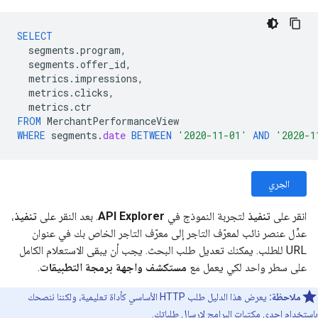
SELECT
segments
.
program
,
segments
.
offer_id
,
metrics
.
impressions
,
metrics
.
clicks
,
metrics
.
ctr
FROM
MerchantPerformanceView
WHERE
segments
.
date
BETWEEN
'2020-11-01'
AND
'2020-1
الجري
انقر على
تنفيذ
لتجربة النموذج في
API Explorer
. بعد النقر على
تنفيذ
،
عدِّل عنصر نائب لمعرّف التاجر إلى معرّف التاجر الخاص بك في عنوان
URL للطلب. يمكنك تعديل طلب البحث. يجب أن يبقى الاستعلام الكامل
على سطر واحد لكي يعمل مع
مستكشف واجهة برمجة التطبيقات
.
ملاحظة:
يعرض هذا الدليل طلب HTTP الأساسي كأداة تعليمية، ولكننا ننصحك
باستخدام إحدى
مكتبات البرامج
لإرسال طلباتك.