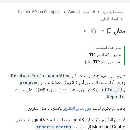
الصفحة الرئيسية
المنتجات
Ads
Content API for Shopping
إعداد التقارير
مثال
bookmark_border
على هذه الصفحة
عنوان URL لطلب HTTP
مثال على طلب HTTP كامل
في ما يلي نموذج طلب بحث إلى
MerchantPerformanceView
يعرض أداء حسابك خلال آخر 30 يومًا، مقسّمًا حسب
program
و
offer_id
. يمكنك تجربة هذا المثال السريع للتعرّف على خدمة
.
Reports
يجب أن يكون لديك
دور مدير التقارير
لاسترداد هذا التقرير.
لتقديم الطلب، مرِّر عبارة &quot;لغة طلب البحث&quot; التالية في
Merchant Center إلى طريقة
reports.search
: