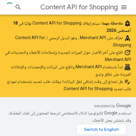
Content API for Shopping
add_alert
ملاحظة مهمة:
سيتم إيقاف Content API for Shopping نهائيًا في
18
أغسطس 2026
.
rocket
تعرَّف على
Merchant API
، وهو البديل الرسمي لـ Content API for
Shopping.
update
اطّلِع على آخر الأخبار
حول الميزات الجديدة وإصلاحات الأخطاء والتحديثات في
Merchant API.
point_of_sale
ابدأ باستخدام Merchant API
واطّلِع على البيانات والإحصاءات والإمكانات
الفريدة على نطاق واسع.
edit_note
هل تحتاج إلى وقت إضافي لنقل البيانات؟ يمكنك طلب تمديد باستخدام
نموذج
طلب تمديد Content API for Shopping
.
تستخدم Google تكنولوجيا الذكاء الاصطناعي لترجمة المحتوى إلى لغتك المفضّلة،
وقد تتضمّن بعض الأخطاء.