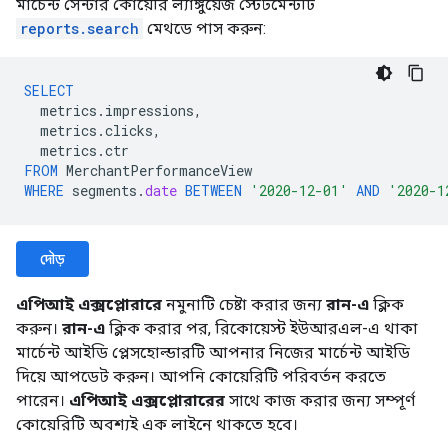
মার্চেন্ট সেন্টার কোয়েরি ল্যাঙ্গুয়েজ স্টেটমেন্টটি
reports.search
মেথডে পাস করুন:
SELECT
metrics
.
impressions
,
metrics
.
clicks
,
metrics
.
ctr
FROM
MerchantPerformanceView
WHERE
segments
.
date
BETWEEN
'2020-12-01'
AND
'2020-1
দৌড়
এপিআই এক্সপ্লোরারে
নমুনাটি চেষ্টা করার জন্য
রান-এ
ক্লিক
করুন।
রান-এ
ক্লিক করার পর, রিকোয়েস্ট ইউআরএল-এ থাকা
মার্চেন্ট আইডি প্লেসহোল্ডারটি আপনার নিজের মার্চেন্ট আইডি
দিয়ে আপডেট করুন। আপনি কোয়েরিটি পরিবর্তন করতে
পারেন।
এপিআই এক্সপ্লোরারের
সাথে কাজ করার জন্য সম্পূর্ণ
কোয়েরিটি অবশ্যই এক লাইনে থাকতে হবে।