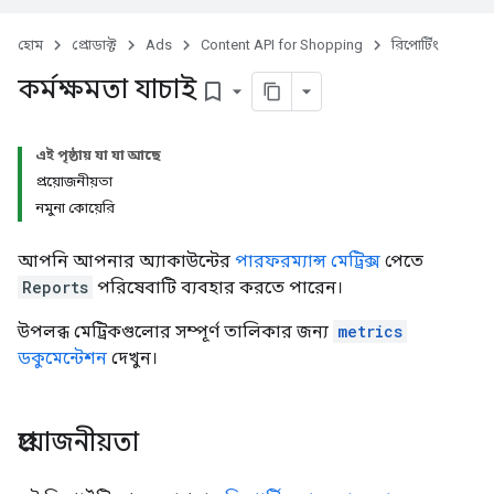
হোম
প্রোডাক্ট
Ads
Content API for Shopping
রিপোর্টিং
কর্মক্ষমতা যাচাই
bookmark_border
এই পৃষ্ঠায় যা যা আছে
প্রয়োজনীয়তা
নমুনা কোয়েরি
আপনি আপনার অ্যাকাউন্টের
পারফরম্যান্স মেট্রিক্স
পেতে
Reports
পরিষেবাটি ব্যবহার করতে পারেন।
উপলব্ধ মেট্রিকগুলোর সম্পূর্ণ তালিকার জন্য
metrics
ডকুমেন্টেশন
দেখুন।
প্রয়োজনীয়তা