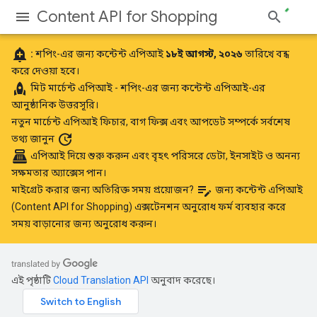
Content API for Shopping
add_alert
:
শপিং-এর জন্য কন্টেন্ট এপিআই
১৮ই আগস্ট, ২০২৬
তারিখে বন্ধ
করে দেওয়া হবে।
rocket
মিট
মার্চেন্ট এপিআই
- শপিং-এর জন্য কন্টেন্ট এপিআই-এর
আনুষ্ঠানিক উত্তরসূরি।
নতুন মার্চেন্ট এপিআই ফিচার, বাগ ফিক্স এবং আপডেট সম্পর্কে
সর্বশেষ
update
তথ্য জানুন
point_of_sale
এপিআই দিয়ে শুরু করুন
এবং বৃহৎ পরিসরে ডেটা, ইনসাইট ও অনন্য
সক্ষমতার অ্যাক্সেস পান।
edit_note
মাইগ্রেট করার জন্য অতিরিক্ত সময় প্রয়োজন?
জন্য কন্টেন্ট এপিআই
(Content API for Shopping) এক্সটেনশন অনুরোধ ফর্ম
ব্যবহার করে
সময় বাড়ানোর জন্য অনুরোধ করুন।
এই পৃষ্ঠাটি
Cloud Translation API
অনুবাদ করেছে।