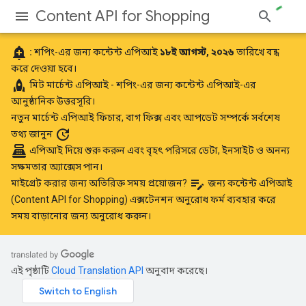
Content API for Shopping
add_alert
:
শপিং-এর জন্য কন্টেন্ট এপিআই
১৮ই আগস্ট, ২০২৬
তারিখে বন্ধ
করে দেওয়া হবে।
rocket
মিট
মার্চেন্ট এপিআই
- শপিং-এর জন্য কন্টেন্ট এপিআই-এর
আনুষ্ঠানিক উত্তরসূরি।
নতুন মার্চেন্ট এপিআই ফিচার, বাগ ফিক্স এবং আপডেট সম্পর্কে
সর্বশেষ
update
তথ্য জানুন
point_of_sale
এপিআই দিয়ে শুরু করুন
এবং বৃহৎ পরিসরে ডেটা, ইনসাইট ও অনন্য
সক্ষমতার অ্যাক্সেস পান।
edit_note
মাইগ্রেট করার জন্য অতিরিক্ত সময় প্রয়োজন?
জন্য কন্টেন্ট এপিআই
(Content API for Shopping) এক্সটেনশন অনুরোধ ফর্ম
ব্যবহার করে
সময় বাড়ানোর জন্য অনুরোধ করুন।
এই পৃষ্ঠাটি
Cloud Translation API
অনুবাদ করেছে।