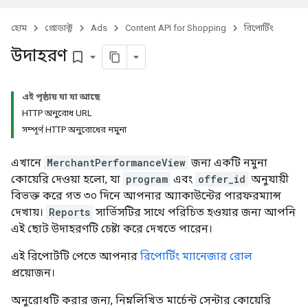
হোম
প্রোডাক্ট
Ads
Content API for Shopping
রিপোর্টিং
উদাহরণ
bookmark_border
এই পৃষ্ঠায় যা যা আছে
HTTP অনুরোধ URL
সম্পূর্ণ HTTP অনুরোধের নমুনা
এখানে
MerchantPerformanceView
জন্য একটি নমুনা
কোয়েরি দেওয়া হলো, যা
program
এবং
offer_id
অনুযায়ী
বিভক্ত করে গত ৩০ দিনে আপনার অ্যাকাউন্টের পারফরম্যান্স
দেখায়।
Reports
সার্ভিসটির সাথে পরিচিত হওয়ার জন্য আপনি
এই ছোট উদাহরণটি চেষ্টা করে দেখতে পারেন।
এই রিপোর্টটি পেতে আপনার
রিপোর্টিং ম্যানেজার রোল
প্রয়োজন।
অনুরোধটি করার জন্য, নিম্নলিখিত মার্চেন্ট সেন্টার কোয়েরি