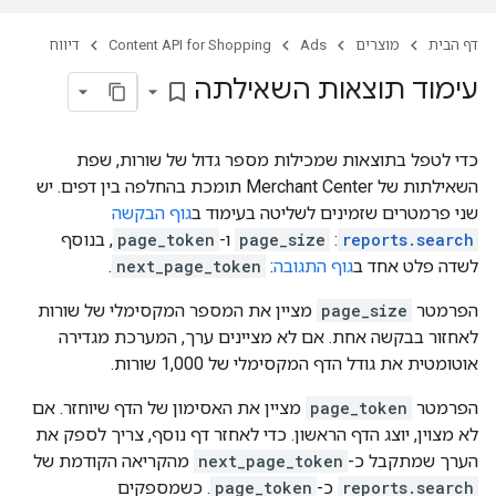
דף הבית
מוצרים
Ads
Content API for Shopping
דיווח
עימוד תוצאות השאילתה
bookmark_border
כדי לטפל בתוצאות שמכילות מספר גדול של שורות, שפת
השאילתות של Merchant Center תומכת בהחלפה בין דפים. יש
שני פרמטרים שזמינים לשליטה בעימוד ב
גוף הבקשה
reports.search
:
page_size
ו-
page_token
, בנוסף
לשדה פלט אחד ב
גוף התגובה
:
next_page_token
.
הפרמטר
page_size
מציין את המספר המקסימלי של שורות
לאחזור בבקשה אחת. אם לא מציינים ערך, המערכת מגדירה
אוטומטית את גודל הדף המקסימלי של 1,000 שורות.
הפרמטר
page_token
מציין את האסימון של הדף שיוחזר. אם
לא מצוין, יוצג הדף הראשון. כדי לאחזר דף נוסף, צריך לספק את
הערך שמתקבל כ-
next_page_token
מהקריאה הקודמת של
reports.search
כ-
page_token
. כשמספקים