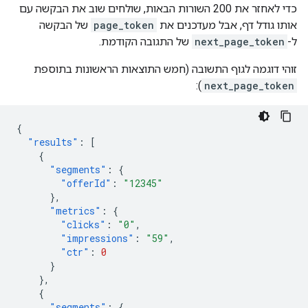
כדי לאחזר את 200 השורות הבאות, שולחים שוב את הבקשה עם
אותו גודל דף, אבל מעדכנים את
page_token
של הבקשה
ל-
next_page_token
של התגובה הקודמת.
זוהי דוגמה לגוף התשובה (חמש התוצאות הראשונות בתוספת
):
next_page_token
{
"results"
:
[
{
"segments"
:
{
"offerId"
:
"12345"
},
"metrics"
:
{
"clicks"
:
"0"
,
"impressions"
:
"59"
,
"ctr"
:
0
}
},
{
"segments"
:
{