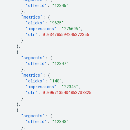
"offerId"
:
"12346"
},
"metrics"
:
{
"clicks"
:
"9625"
,
"impressions"
:
"276695"
,
"ctr"
:
0.034785594246372356
}
},
{
"segments"
:
{
"offerId"
:
"12347"
},
"metrics"
:
{
"clicks"
:
"148"
,
"impressions"
:
"22045"
,
"ctr"
:
0.0067135404853708325
}
},
{
"segments"
:
{
"offerId"
:
"12348"
},