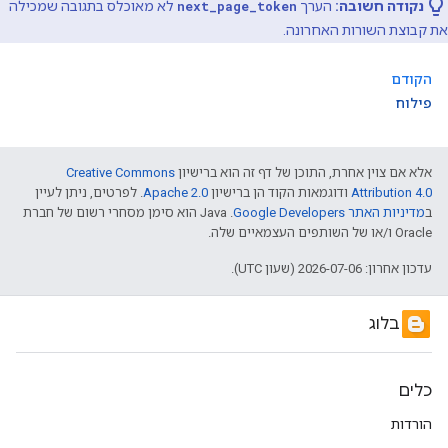
נקודה חשובה:
הערך
next_page_token
לא מאוכלס בתגובה שמכילה
את קבוצת השורות האחרונה.
הקודם
פילוח
אלא אם צוין אחרת, התוכן של דף זה הוא ברישיון
Creative Commons
Attribution 4.0
ודוגמאות הקוד הן ברישיון
Apache 2.0
. לפרטים, ניתן לעיין
ב
מדיניות האתר Google Developers‏
.‏ Java הוא סימן מסחרי רשום של חברת
Oracle ו/או של השותפים העצמאיים שלה.
עדכון אחרון: 2026-07-06 (שעון UTC).
בלוג
כלים
הורדות