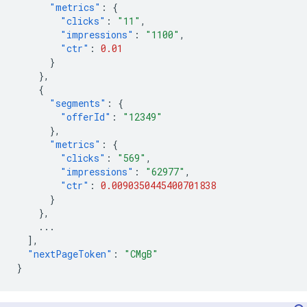
"metrics"
:
{
"clicks"
:
"11"
,
"impressions"
:
"1100"
,
"ctr"
:
0.01
}
},
{
"segments"
:
{
"offerId"
:
"12349"
},
"metrics"
:
{
"clicks"
:
"569"
,
"impressions"
:
"62977"
,
"ctr"
:
0.0090350445400701838
}
},
...
],
"nextPageToken"
:
"CMgB"
}