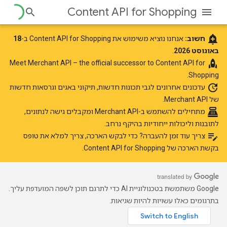
Content API for Shopping
add_alert
חשוב:
אנחנו נוציא משימוש את Content API for Shopping ב-
18
באוגוסט 2026
.
rocket
Merchant API
– the official successor to Content API for
‫Meet
Shopping.
update
עדכונים אחרונים
לגבי תכונות חדשות, תיקוני באגים וגרסאות חדשות
של Merchant API.
point_of_sale
מתחילים להשתמש ב-Merchant API
ומקבלים גישה לנתונים,
לתובנות וליכולות ייחודיות בהיקף נרחב.
edit_note
צריך עוד זמן להעברה? כדי לבקש הארכה, צריך למלא את
טופס
בקשת הארכה של Content API for Shopping
.
‫Google משתמשת בטכנולוגיית AI כדי לתרגם תוכן לשפה המועדפת עליך.
בתרגומים כאלו עשויות להיות שגיאות.