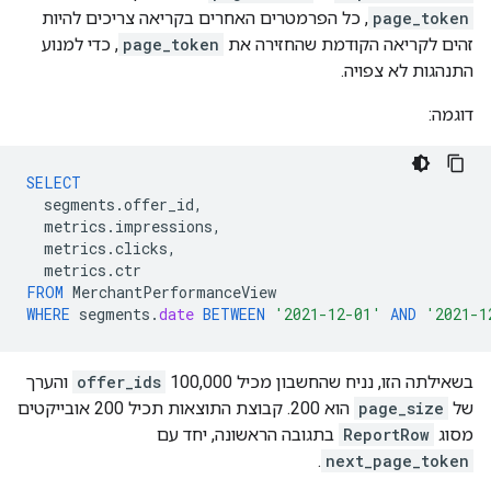
page_token
, כל הפרמטרים האחרים בקריאה צריכים להיות
זהים לקריאה הקודמת שהחזירה את
page_token
, כדי למנוע
התנהגות לא צפויה.
דוגמה:
SELECT
segments
.
offer_id
,
metrics
.
impressions
,
metrics
.
clicks
,
metrics
.
ctr
FROM
MerchantPerformanceView
WHERE
segments
.
date
BETWEEN
'2021-12-01'
AND
'2021-1
בשאילתה הזו, נניח שהחשבון מכיל 100,000
offer_ids
והערך
של
page_size
הוא 200. קבוצת התוצאות תכיל 200 אובייקטים
מסוג
ReportRow
בתגובה הראשונה, יחד עם
.
next_page_token