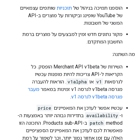
הוספנו תמיכה בניהול של
תוכניות
שותפים עצמאיים
של YouTube שופינג וביקורות על מוצרים ב-API
המשני של חשבונות.
מקור נתונים חדש זמין למבצעים על מוצרים ברמת
החשבון המתקדם.
מה השתנה:
השירות של Merchant API v1beta‎ הופסק. כל
הקריאות ל-API צריכות להיות מופנות עכשיו
לגרסאות
v1
או
v1alpha
. הוראות להעברה
מגרסה v1beta לגרסה v1 זמינות במאמר
מעבר
מגרסה v1beta לגרסה v1
.
עכשיו אפשר לעדכן את המאפיינים
price
ו-
availability
בתדירות גבוהה יותר באמצעות ה-
method
patch
ב-Products sub-API. התכונה הזו
מאפשרת לכם לעדכן את המאפיינים הספציפיים
האלה עם זמן אחזור נמוך יותר, וכך לשמור על רמת