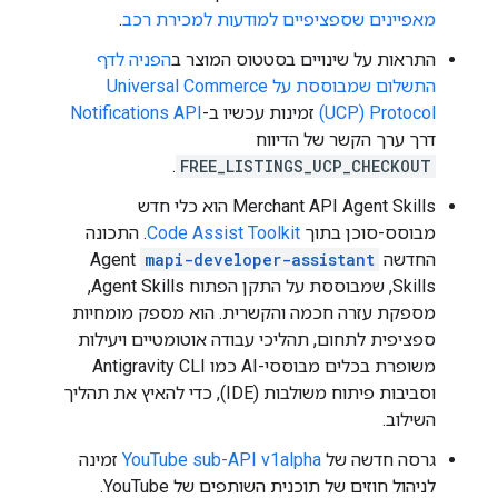
מאפיינים שספציפיים למודעות למכירת רכב
.
התראות על שינויים בסטטוס המוצר ב
הפניה לדף
התשלום שמבוססת על Universal Commerce
Protocol‏ (UCP)
זמינות עכשיו ב-
Notifications API
דרך ערך הקשר של הדיווח
.
FREE_LISTINGS_UCP_CHECKOUT
‫Merchant API Agent Skills הוא כלי חדש
מבוסס-סוכן בתוך
Code Assist Toolkit
. התכונה
החדשה
mapi-developer-assistant
Agent
Skills, שמבוססת על התקן הפתוח Agent Skills,
מספקת עזרה חכמה והקשרית. הוא מספק מומחיות
ספציפית לתחום, תהליכי עבודה אוטומטיים ויעילות
משופרת בכלים מבוססי-AI כמו Antigravity CLI
וסביבות פיתוח משולבות (IDE), כדי להאיץ את תהליך
השילוב.
גרסה חדשה של
YouTube sub-API v1alpha
זמינה
לניהול חוזים של תוכנית השותפים של YouTube.