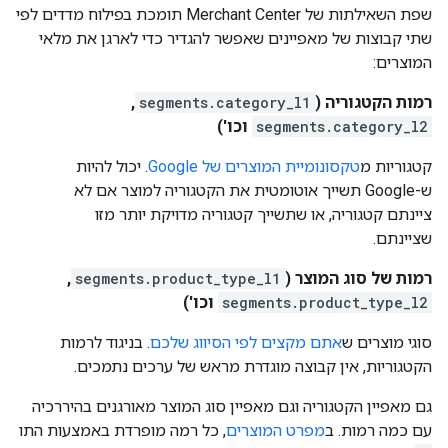
שפת השאילתות של Merchant Center תומכת בפילוח מדדים לפי
שתי קבוצות של מאפיינים שאפשר להגדיר כדי לארגן את מלאי
המוצרים:
רמות הקטגוריה (
segments.category_l1
,
segments.category_l2
וכו')
קטגוריות מ
טקסונומיית המוצרים של Google
. יכול להיות
ש-Google תשייך אוטומטית את הקטגוריה למוצר אם לא
ציינתם קטגוריה, או שתשייך קטגוריה מדויקת יותר מזו
שציינתם.
רמות של סוג המוצר (
segments.product_type_l1
,
segments.product_type_l2
וכו')
סוגי מוצרים ש
אתם מקצים לפי הסיווג שלכם
. בניגוד לרמות
הקטגוריות, אין קבוצה מוגדרת מראש של ערכים נתמכים.
גם מאפיין הקטגוריה וגם מאפיין סוג המוצר מאורגנים בהיררכיה
עם כמה רמות. ב
מפרט המוצרים
, כל רמה מופרדת באמצעות התו