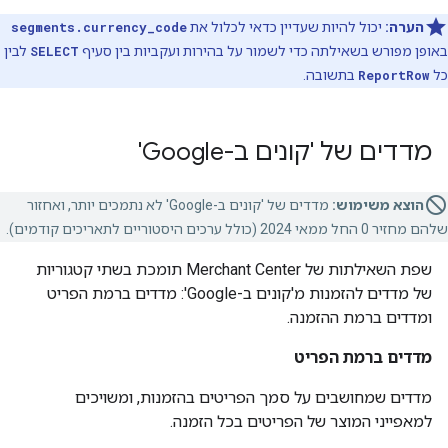
הערה:
יכול להיות שעדיין כדאי לכלול את
segments.currency_code
באופן מפורש בשאילתה כדי לשמור על בהירות ועקביות בין סעיף
SELECT
לבין
כל
ReportRow
בתשובה.
מדדים של 'קונים ב-Google'
הוצא משימוש:
מדדים של 'קונים ב-Google' לא נתמכים יותר, ואחזור
שלהם מחזיר 0 החל ממאי 2024 (כולל ערכים היסטוריים לתאריכים קודמים).
שפת השאילתות של Merchant Center תומכת בשתי קטגוריות
של מדדים להזמנות מ'קונים ב-Google': מדדים ברמת הפריט
ומדדים ברמת ההזמנה.
מדדים ברמת הפריט
מדדים שמחושבים על סמך הפריטים בהזמנות, ומשויכים
למאפייני המוצר של הפריטים בכל הזמנה.