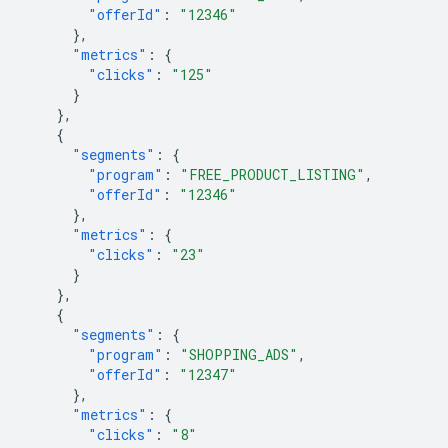
"offerId"
:
"12346"
},
"metrics"
:
{
"clicks"
:
"125"
}
},
{
"segments"
:
{
"program"
:
"FREE_PRODUCT_LISTING"
,
"offerId"
:
"12346"
},
"metrics"
:
{
"clicks"
:
"23"
}
},
{
"segments"
:
{
"program"
:
"SHOPPING_ADS"
,
"offerId"
:
"12347"
},
"metrics"
:
{
"clicks"
:
"8"