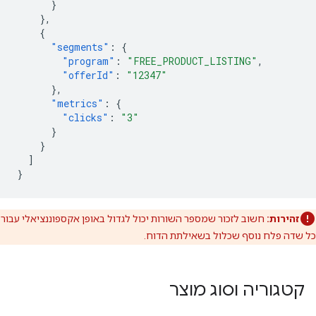
}
},
{
"segments"
:
{
"program"
:
"FREE_PRODUCT_LISTING"
,
"offerId"
:
"12347"
},
"metrics"
:
{
"clicks"
:
"3"
}
}
]
}
זהירות:
חשוב לזכור שמספר השורות יכול לגדול באופן אקספוננציאלי עבור
כל שדה פלח נוסף שכלול בשאילתת הדוח.
קטגוריה וסוג מוצר