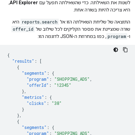
לשנות את השאילתה. כדי שהשאילתה תפעל עם
API Explorer
,
היא צריכה להיות בשורה אחת.
התוצאה של שליחת השאילתה הזו אל
reports.search
היא
שורה שמציינת את מספר הקליקים לכל שילוב של
offer_id
ו-
program
, כמו במחרוזת ה-JSON לדוגמה הזו:
{
"results"
:
[
{
"segments"
:
{
"program"
:
"SHOPPING_ADS"
,
"offerId"
:
"12345"
},
"metrics"
:
{
"clicks"
:
"38"
}
},
{
"segments"
:
{
"program"
:
"SHOPPING_ADS"
,