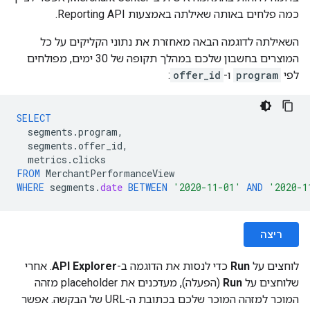
כמה פלחים באותה שאילתה באמצעות Reporting API.
השאילתה לדוגמה הבאה מאחזרת את נתוני הקליקים על כל
המוצרים בחשבון שלכם במהלך תקופה של 30 ימים, מפולחים
לפי
program
ו-
offer_id
:
SELECT
segments
.
program
,
segments
.
offer_id
,
metrics
.
clicks
FROM
MerchantPerformanceView
WHERE
segments
.
date
BETWEEN
'2020-11-01'
AND
'2020-1
ריצה
לוחצים על
Run
כדי לנסות את הדוגמה ב-
API Explorer
. אחרי
שלוחצים על
Run
(הפעלה), מעדכנים את placeholder מזהה
המוכר למזהה המוכר שלכם בכתובת ה-URL של הבקשה. אפשר