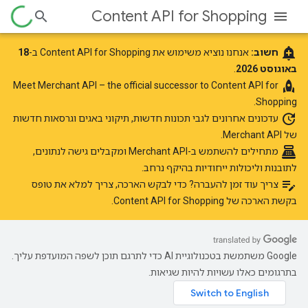
Content API for Shopping
add_alert
חשוב:
אנחנו נוציא משימוש את Content API for Shopping ב-
18
באוגוסט 2026
.
rocket
Merchant API
– the official successor to Content API for
‫Meet
Shopping.
update
עדכונים אחרונים
לגבי תכונות חדשות, תיקוני באגים וגרסאות חדשות
של Merchant API.
point_of_sale
מתחילים להשתמש ב-Merchant API
ומקבלים גישה לנתונים,
לתובנות וליכולות ייחודיות בהיקף נרחב.
edit_note
צריך עוד זמן להעברה? כדי לבקש הארכה, צריך למלא את
טופס
בקשת הארכה של Content API for Shopping
.
‫Google משתמשת בטכנולוגיית AI כדי לתרגם תוכן לשפה המועדפת עליך.
בתרגומים כאלו עשויות להיות שגיאות.