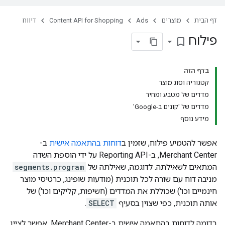
דף הבית
מוצרים
Ads
Content API for Shopping
דיווח
פילוח
bookmark_border
בדף הזה
קטגוריה וסוג מוצר
מדדים של מטבע ומחיר
מדדים של 'קונים ב-Google'
מידע נוסף
אפשר להטמיע פילוח, שזמין ב
דוחות בהתאמה אישית
ב-
Merchant Center, ב-Reporting API על ידי הוספת השדה
המתאים לשאילתה. לדוגמה, שאילתה של
segments.program
מניבה דוח עם שורה לכל תוכנית (מודעות שופינג, כרטיסי מוצר
חינמיים וכו') שכוללת את המדדים (חשיפות, קליקים וכו') של
אותה תוכנית, כפי שצוין בסעיף
SELECT
.
בדומה לדוחות בהתאמה אישית ב-Merchant Center, אפשר לציין