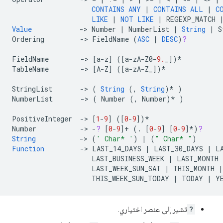
CONTAINS
ANY
|
CONTAINS
ALL
|
C
LIKE
|
NOT
LIKE
|
REGEXP_MATCH
Value
->
Number
|
NumberList
|
String
|
S
Ordering
->
FieldName
(
ASC
|
DESC
)
?
FieldName
->
[
a
-
z
]
(
[
a
-
zA
-
Z0
-
9.
_
]
)
*
TableName
->
[
A
-
Z
]
(
[
a
-
zA
-
Z_
]
)
*
StringList
->
(
String
(,
String
)
*
)
NumberList
->
(
Number
(,
Number
)
*
)
PositiveInteger
->
[
1
-
9
]
(
[
0
-
9
]
)
*
Number
->
-
?
[
0
-
9
]+
(.
[
0
-
9
]
[
0
-
9
]*
)
?
String
->
(
' Char* '
)
|
(
" Char* "
)
Function
->
LAST_14_DAYS
|
LAST_30_DAYS
|
L
LAST_BUSINESS_WEEK
|
LAST_MONTH
LAST_WEEK_SUN_SAT
|
THIS_MONTH
|
THIS_WEEK_SUN_TODAY
|
TODAY
|
Y
?
تشير إلى عنصر اختياري.