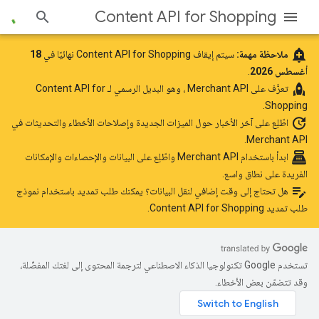
Content API for Shopping
add_alert
ملاحظة مهمة:
سيتم إيقاف Content API for Shopping نهائيًا في
18
أغسطس 2026
.
rocket
تعرَّف على
Merchant API
، وهو البديل الرسمي لـ Content API for
Shopping.
update
اطّلِع على آخر الأخبار
حول الميزات الجديدة وإصلاحات الأخطاء والتحديثات في
Merchant API.
point_of_sale
ابدأ باستخدام Merchant API
واطّلِع على البيانات والإحصاءات والإمكانات
الفريدة على نطاق واسع.
edit_note
هل تحتاج إلى وقت إضافي لنقل البيانات؟ يمكنك طلب تمديد باستخدام
نموذج
طلب تمديد Content API for Shopping
.
تستخدم Google تكنولوجيا الذكاء الاصطناعي لترجمة المحتوى إلى لغتك المفضّلة،
وقد تتضمّن بعض الأخطاء.