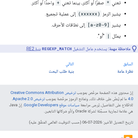
تعني
*
صفرًا أو أكثر، بينما تعني
+
واحدًا أو أكثر.
يشير الرمز
(xxxxxx)
إلى عملية تجميع.
يشير
[a-z0-9]
إلى نطاقات الأحرف.
يمثّل
|
"أو".
ملاحظة مهمة:
يستخدم عامل التشغيل
REGEXP_MATCH
بنية RE2
.
السابق
التالي
نظرة عامة
بنية طلب البحث
إنّ محتوى هذه الصفحة مرخّص بموجب
ترخيص Creative Commons Attribution
4.0‏
ما لم يُنصّ على خلاف ذلك، ونماذج الرموز مرخّصة بموجب
ترخيص Apache 2.0‏
.
للاطّلاع على التفاصيل، يُرجى مراجعة
سياسات موقع Google Developers‏
. إنّ Java
هي علامة تجارية مسجَّلة لشركة Oracle و/أو شركائها التابعين.
تاريخ التعديل الأخير: 2026-07-06 (حسب التوقيت العالمي المتفَّق عليه)