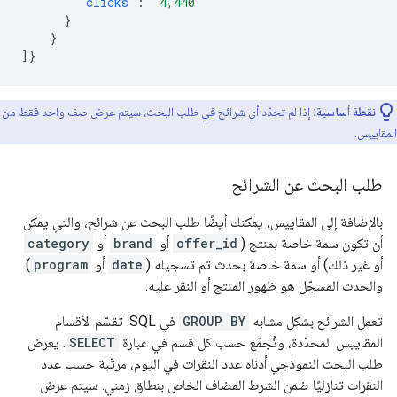
"clicks"
:
"4,440"
}
}
]}
نقطة أساسية:
إذا لم تحدّد أي شرائح في طلب البحث، سيتم عرض صف واحد فقط من
المقاييس.
طلب البحث عن الشرائح
بالإضافة إلى المقاييس، يمكنك أيضًا طلب البحث عن شرائح، والتي يمكن
أن تكون سمة خاصة بمنتج (
offer_id
أو
brand
أو
category
أو غير ذلك) أو سمة خاصة بحدث تم تسجيله (
date
أو
program
).
والحدث المسجّل هو ظهور المنتج أو النقر عليه.
تعمل الشرائح بشكل مشابه
GROUP BY
في SQL. تقسّم الأقسام
المقاييس المحدّدة، وتُجمّع حسب كل قسم في عبارة
SELECT
. يعرض
طلب البحث النموذجي أدناه عدد النقرات في اليوم، مرتّبة حسب عدد
النقرات تنازليًا ضمن الشرط المضاف الخاص بنطاق زمني. سيتم عرض