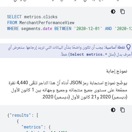
SELECT
metrics
.
clicks
FROM
MerchantPerformanceView
WHERE
segments
.
date
BETWEEN
'2020-12-01'
AND
'2020-1
نقطة أساسية:
يجب أن تكون واضحًا بشأن البيانات التي تريد إرجاعها. ستعرض أي
أحرف بدل (مثل
Select metrics.*
) خطأ.
نموذج إجابة
يوضّح نموذج استجابة رمز JSON أدناه أنّ هذا التاجر تلقّى 4,440 نقرة
مجمّعة على مستوى جميع منتجاته وجميع وجهاته بين 1 كانون الأول
(ديسمبر) 2020 و21 كانون الأول (ديسمبر) 2020.
{
"results"
:
[
{
"metrics"
:
{