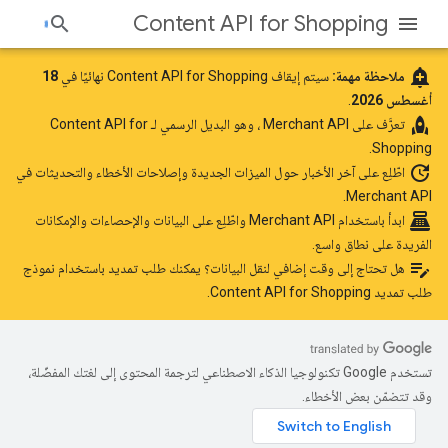
Content API for Shopping
add_alert
ملاحظة مهمة:
سيتم إيقاف Content API for Shopping نهائيًا في
18
أغسطس 2026
.
rocket
تعرَّف على
Merchant API
، وهو البديل الرسمي لـ Content API for
Shopping.
update
اطّلِع على آخر الأخبار
حول الميزات الجديدة وإصلاحات الأخطاء والتحديثات في
Merchant API.
point_of_sale
ابدأ باستخدام Merchant API
واطّلِع على البيانات والإحصاءات والإمكانات
الفريدة على نطاق واسع.
edit_note
هل تحتاج إلى وقت إضافي لنقل البيانات؟ يمكنك طلب تمديد باستخدام
نموذج
طلب تمديد Content API for Shopping
.
تستخدم Google تكنولوجيا الذكاء الاصطناعي لترجمة المحتوى إلى لغتك المفضّلة،
وقد تتضمّن بعض الأخطاء.