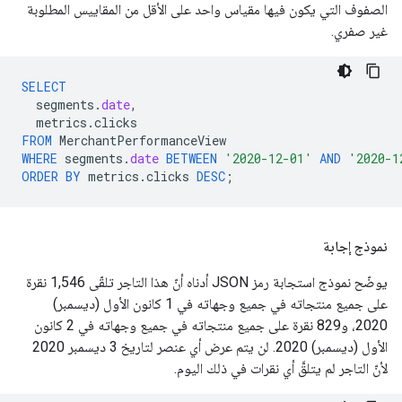
الصفوف التي يكون فيها مقياس واحد على الأقل من المقاييس المطلوبة
غير صفري.
SELECT
segments
.
date
,
metrics
.
clicks
FROM
MerchantPerformanceView
WHERE
segments
.
date
BETWEEN
'2020-12-01'
AND
'2020-1
ORDER
BY
metrics
.
clicks
DESC
;
نموذج إجابة
يوضّح نموذج استجابة رمز JSON أدناه أنّ هذا التاجر تلقّى 1,546 نقرة
على جميع منتجاته في جميع وجهاته في 1 كانون الأول (ديسمبر)
2020، و829 نقرة على جميع منتجاته في جميع وجهاته في 2 كانون
الأول (ديسمبر) 2020. لن يتم عرض أي عنصر لتاريخ 3 ديسمبر 2020
لأنّ التاجر لم يتلقَّ أي نقرات في ذلك اليوم.