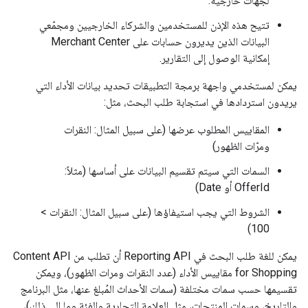
لجهات خارجية.
تتيح هذه الإذن للمستخدمين والشركاء الخارجيين ومجمّعي
البيانات الذين يديرون حسابات على Merchant Center
إمكانية الوصول إلى التقارير.
يمكن لمستخدمي واجهة برمجة التطبيقات تحديد بيانات الأداء التي
يريدون استردادها في استجابة طلب البحث، مثل:
المقاييس المطلوب عرضها (على سبيل المثال: النقرات
ومرّات الظهور)
السمات التي سيتم تقسيم البيانات على أساسها (مثلاً:
OfferId أو Date)
الشروط التي يجب استيفاؤها (على سبيل المثال: النقرات >
100)
يمكن للغة طلب البحث في Reporting API أن تطلب من Content API
for Shopping مقاييس الأداء (عدد النقرات ومرات الظهور)، ويمكن
تقسيمها حسب سمات مختلفة (سمات الأحداث المُبلغ عنها، مثل البرنامج
والتاريخ، وسمات المنتجات، مثل العلامة التجارية والفئة وما إلى ذلك)،