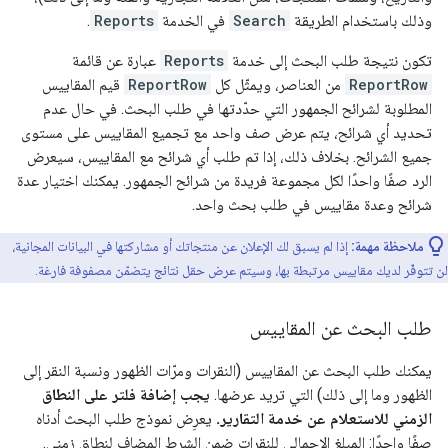
وذلك باستخدام الطريقة
Search
في الخدمة
Reports
.
تكون نتيجة طلب البحث إلى خدمة
Reports
عبارة عن قائمة
ReportRow
من العناصر، ويمثّل كل
ReportRow
قيم المقاييس
المطلوبة لشرائح الجمهور التي حدّدتها في طلب البحث. في حال عدم
تحديد أي شرائح، يتم عرض صف واحد مع تجميع المقاييس على مستوى
جميع الشرائح. بخلاف ذلك، إذا تم طلب أي شرائح مع المقاييس، سيعرض
الرد صفًا واحدًا لكل مجموعة فريدة من شرائح الجمهور. يمكنك اختيار عدة
شرائح وعدة مقاييس في طلب بحث واحد.
ملاحظة مهمة:
إذا لم يسبق لك الإعلان عن منتجاتك أو مشاركتها في البيانات المجانية،
لن تتوفّر لديك مقاييس مرتبطة بها، وسيتم عرض حقل نتائج يتضمّن مصفوفة فارغة.
طلب البحث عن المقاييس
يمكنك طلب البحث عن المقاييس (النقرات ومرّات الظهور ونسبة النقر إلى
الظهور وما إلى ذلك) التي تريد عرضها.
يجب إضافة فلتر على النطاق
الزمني للاستعلام عن خدمة التقارير.
يعرِض نموذج طلب البحث أدناه
صفًا واحدًا: المبلغ الإجمالي للنقرات ضمن الشرط المضاف لنطاق زمني.