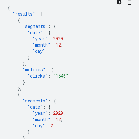
{
"results"
:
[
{
"segments"
:
{
"date"
:
{
"year"
:
2020
,
"month"
:
12
,
"day"
:
1
}
},
"metrics"
:
{
"clicks"
:
"1546"
}
},
{
"segments"
:
{
"date"
:
{
"year"
:
2020
,
"month"
:
12
,
"day"
:
2
}
},