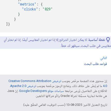
"metrics"
:
{
"clicks"
:
"829"
}
}
]}
نقطة أساسية:
لا يمكن اختيار الشرائح إلا إذا تم اختيار المقاييس أيضًا. إذا لم تختَر أي
مقاييس في طلب البحث، سيظهر لك خطأ.
التالي
قواعد طلب البحث
إنّ محتوى هذه الصفحة مرخّص بموجب
ترخيص Creative Commons Attribution
4.0‏
ما لم يُنصّ على خلاف ذلك، ونماذج الرموز مرخّصة بموجب
ترخيص Apache 2.0‏
.
للاطّلاع على التفاصيل، يُرجى مراجعة
سياسات موقع Google Developers‏
. إنّ Java
هي علامة تجارية مسجَّلة لشركة Oracle و/أو شركائها التابعين.
تاريخ التعديل الأخير: 2025-08-13 (حسب التوقيت العالمي المتفَّق عليه)