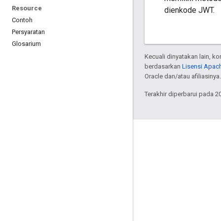
Resource
dienkode JWT.
Contoh
Persyaratan
Glosarium
Kecuali dinyatakan lain, k
berdasarkan
Lisensi Apach
Oracle dan/atau afiliasinya.
Terakhir diperbarui pada 2
Interaksi
Google Developer Program
Google Developer Groups
Google Developer Experts
Accelerators
Google Cloud & NVIDIA