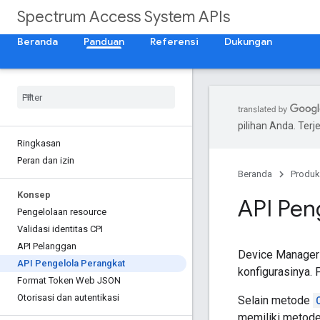
Spectrum Access System APIs
Beranda
Panduan
Referensi
Dukungan
pilihan Anda. Te
Ringkasan
Peran dan izin
Beranda
Produk
Konsep
API Pen
Pengelolaan resource
Validasi identitas CPI
API Pelanggan
Device Manager 
API Pengelola Perangkat
konfigurasinya. 
Format Token Web JSON
Otorisasi dan autentikasi
Selain metode
memiliki metod