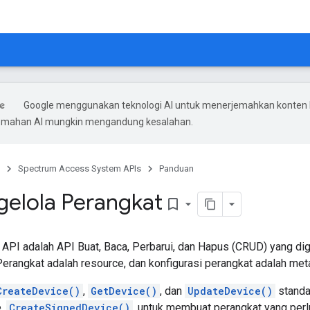
Google menggunakan teknologi AI untuk menerjemahkan konten
rjemahan AI mungkin mengandung kesalahan.
Spectrum Access System APIs
Panduan
gelola Perangkat
bookmark_border
API adalah API Buat, Baca, Perbarui, dan Hapus (CRUD) yang di
Perangkat adalah resource, dan konfigurasi perangkat adalah met
CreateDevice()
,
GetDevice()
, dan
UpdateDevice()
standa
e,
CreateSignedDevice()
, untuk membuat perangkat yang perlu