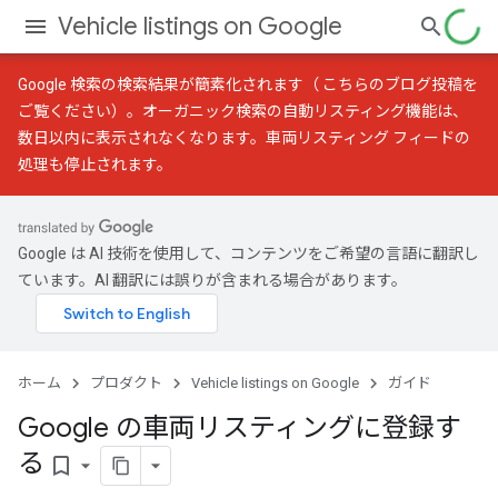
Vehicle listings on Google
Google 検索の検索結果が簡素化されます（
こちらのブログ投稿
を
ご覧ください）。オーガニック検索の自動リスティング機能は、
数日以内に表示されなくなります。車両リスティング フィードの
処理も停止されます。
Google は AI 技術を使用して、コンテンツをご希望の言語に翻訳し
ています。AI 翻訳には誤りが含まれる場合があります。
ホーム
プロダクト
Vehicle listings on Google
ガイド
Google の車両リスティングに登録す
る
bookmark_border