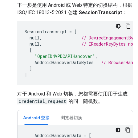
下一步是使用 Android 或 Web 特定的切换结构，根据
ISO/IEC 18013-5:2021 创建
SessionTranscript
：
SessionTranscript
=
[
null
,
// DeviceEngagementByt
null
,
// EReaderKeyBytes not 
[
"OpenID4VPDCAPIHandover"
,
AndroidHandoverDataBytes
// BrowserHando
]
]
对于 Android 和 Web 切换，您都需要使用用于生成
credential_request
的同一随机数。
Android 交接
浏览器切换
AndroidHandoverData
=
[