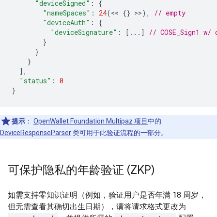
"deviceSigned"
:
{
"nameSpaces"
:
24
(
<<
{}
>>
),
// empty
"deviceAuth"
:
{
"deviceSignature"
:
[...]
// COSE_Sign1 w/ 
}
}
}
],
"status"
:
0
}
提示
：
OpenWallet Foundation Multipaz 项目
中的
DeviceResponseParser
类可用于此验证流程的一部分。
可保护隐私的年龄验证 (ZKP)
如需支持零知识证明（例如，验证用户是否年满 18 周岁，
但无需查看其确切出生日期），请将请求格式更改为