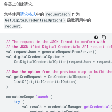
务器上创建请求。
您将使用
请求格式
中的
requestJson
作为
GetDigitalCredentialOption()
函数调用中的
request
。
// The request in the JSON format to conform with
// the JSON-ified Digital Credentials API request de
val
requestJson
=
generateRequestFromServer
()
val
digitalCredentialOption
=
GetDigitalCredentialOption
(
requestJson
=
request
// Use the option from the previous step to build th
val
getCredRequest
=
GetCredentialRequest
(
listOf
(
digitalCredentialOption
)
)
coroutineScope
.
launch
{
try
{
val
result
=
credentialManager
.
getCredential
context
=
activityContext
,