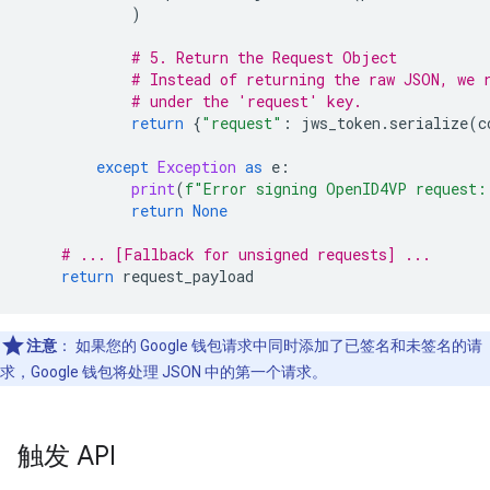
)
# 5. Return the Request Object
# Instead of returning the raw JSON, we 
# under the 'request' key.
return
{
"request"
:
jws_token
.
serialize
(
c
except
Exception
as
e
:
print
(
f
"Error signing OpenID4VP request:
return
None
# ... [Fallback for unsigned requests] ...
return
request_payload
注意
：
如果您的 Google 钱包请求中同时添加了已签名和未签名的请
求，Google 钱包将处理 JSON 中的第一个请求。
触发 API