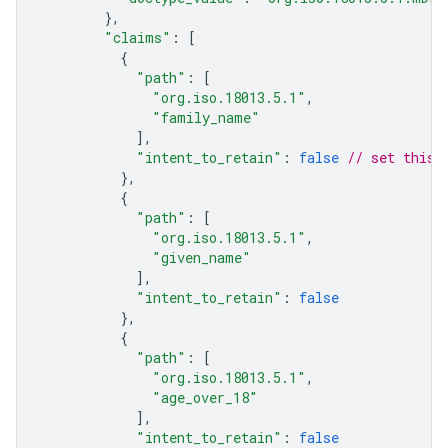
},
"claims"
:
[
{
"path"
:
[
"org.iso.18013.5.1"
,
"family_name"
],
"intent_to_retain"
:
false
// set this 
},
{
"path"
:
[
"org.iso.18013.5.1"
,
"given_name"
],
"intent_to_retain"
:
false
},
{
"path"
:
[
"org.iso.18013.5.1"
,
"age_over_18"
],
"intent_to_retain"
:
false