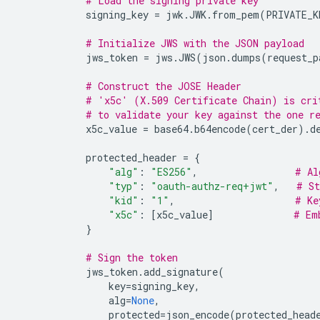
# Load the signing private key
signing_key
=
jwk
.
JWK
.
from_pem
(
PRIVATE_K
# Initialize JWS with the JSON payload
jws_token
=
jws
.
JWS
(
json
.
dumps
(
request_p
# Construct the JOSE Header
# 'x5c' (X.509 Certificate Chain) is cri
# to validate your key against the one r
x5c_value
=
base64
.
b64encode
(
cert_der
)
.
d
protected_header
=
{
"alg"
:
"ES256"
,
# Al
"typ"
:
"oauth-authz-req+jwt"
,
# St
"kid"
:
"1"
,
# Ke
"x5c"
:
[
x5c_value
]
# Em
}
# Sign the token
jws_token
.
add_signature
(
key
=
signing_key
,
alg
=
None
,
protected
=
json_encode
(
protected_head