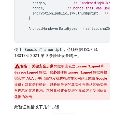
origin
,
// "android:apk-key
nonce
,
// nonce that was used 
encryption_public_jwk_thumbprint
,
// E
]
AndroidHandoverDataBytes
=
hashlib
.
sha256
使用
SessionTranscript
，必须根据 ISO/IEC
18013-5:2021 第 9 条验证设备响应。
警告
：
关键安全步骤
凭据响应包含
issuerSigned
和
deviceSigned
数据。您
必须
使用
issuerSigned
数据并根
据官方 IACA 证书（由签发机构托管在其网站上或由 Google
提供）对其进行验证，以验证凭据的真实性并确认其确实来
自声称的签发机构。跳过此检查会使您的集成容易受到仿冒
凭据的攻击。
此验证包括以下几个步骤：