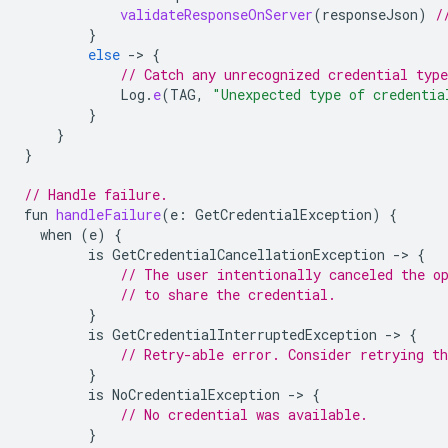
validateResponseOnServer
(
responseJson
)
/
}
else
-
>
{
// Catch any unrecognized credential type
Log
.
e
(
TAG
,
"Unexpected type of credentia
}
}
}
// Handle failure.
fun
handleFailure
(
e
:
GetCredentialException
)
{
when
(
e
)
{
is
GetCredentialCancellationException
-
>
{
// The user intentionally canceled the o
// to share the credential.
}
is
GetCredentialInterruptedException
-
>
{
// Retry-able error. Consider retrying th
}
is
NoCredentialException
-
>
{
// No credential was available.
}