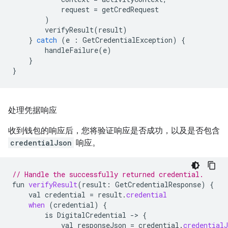
request
=
getCredRequest
)
verifyResult
(
result
)
}
catch
(
e
:
GetCredentialException
)
{
handleFailure
(
e
)
}
}
处理凭据响应
收到钱包的响应后，您将验证响应是否成功，以及是否包含
credentialJson
响应。
// Handle the successfully returned credential.
fun
verifyResult
(
result
:
GetCredentialResponse
)
{
val
credential
=
result
.
credential
when
(
credential
)
{
is
DigitalCredential
-
>
{
val
responseJson
=
credential
.
credentialJ