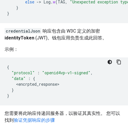
else
-
>
Log
.
w
(
TAG
,
"Unexpected exception typ
}
}
credentialJson
响应包含由 W3C 定义的加密
identityToken
(JWT)。钱包应用负责生成此回答。
示例：
{
"protocol"
:
"openid4vp-v1-signed"
,
"data"
:
{
<
encrpted_response
}
}
您需要将此响应传递回服务器，以验证其真实性。 您可以
找到
验证凭据响应的步骤