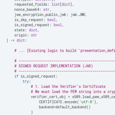
requested_fields
:
list
[
dict
],
nonce_base64
:
str
,
jwe_encryption_public_jwk
:
jwk
.
JWK
,
is_zkp_request
:
bool
,
is_signed_request
:
bool
,
state
:
dict
,
origin
:
str
)
-
> 
dict
:
# ... [Existing logic to build 'presentation_def
# ----------------------------------------------
# SIGNED REQUEST IMPLEMENTATION (JAR)
# ----------------------------------------------
if
is_signed_request
:
try
:
# 1. Load the Verifier's Certificate
# We must load the PEM string into a cry
verifier_cert_obj
=
x509
.
load_pem_x509_c
CERTIFICATE
.
encode
(
'utf-8'
),
backend
=
default_backend
()
)