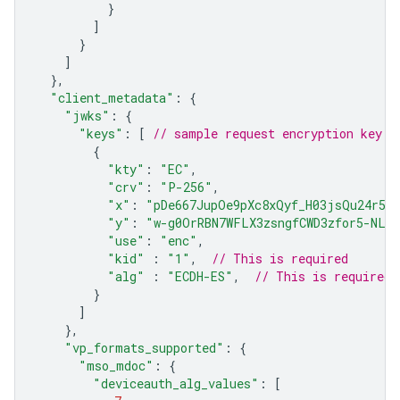
}
]
}
]
},
"client_metadata"
:
{
"jwks"
:
{
"keys"
:
[
// sample request encryption key
{
"kty"
:
"EC"
,
"crv"
:
"P-256"
,
"x"
:
"pDe667JupOe9pXc8xQyf_H03jsQu24r5qX
"y"
:
"w-g0OrRBN7WFLX3zsngfCWD3zfor5-NLH
"use"
:
"enc"
,
"kid"
:
"1"
,
// This is required
"alg"
:
"ECDH-ES"
,
// This is required
}
]
},
"vp_formats_supported"
:
{
"mso_mdoc"
:
{
"deviceauth_alg_values"
:
[