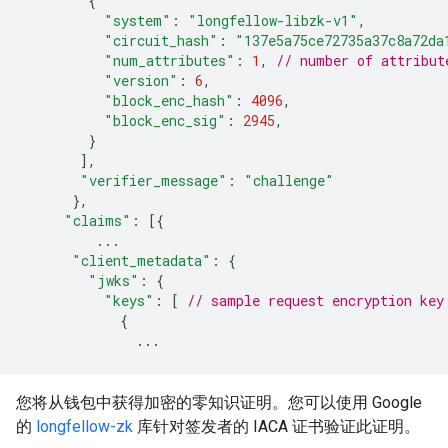
{
"system"
:
"longfellow-libzk-v1"
,
"circuit_hash"
:
"137e5a75ce72735a37c8a72da
"num_attributes"
:
1
,
// number of attribut
"version"
:
6
,
"block_enc_hash"
:
4096
,
"block_enc_sig"
:
2945
,
}
],
"verifier_message"
:
"challenge"
},
"claims"
:
[{
...
"client_metadata"
:
{
"jwks"
:
{
"keys"
:
[
// sample request encryption key
{
...
您将从钱包中获得加密的零知识证明。您可以使用 Google
的
longfellow-zk
库针对签发者的 IACA 证书验证此证明。