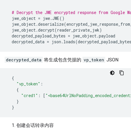
# Decrypt the JWE encrypted response from Google W
jwe_object
=
jwe
.
JWE
()
jwe_object
.
deserialize
(
encrypted_jwe_response_from
jwe_object
.
decrypt
(
reader_private_jwk
)
decrypted_payload_bytes
=
jwe_object
.
payload
decrypted_data
=
json
.
loads
(
decrypted_payload_byte
decrypted_data
将生成包含凭据的
vp_token
JSON
{
"vp_token"
:
{
"cred1"
:
[
"<base64UrlNoPadding_encoded_credent
}
}
创建会话转录内容