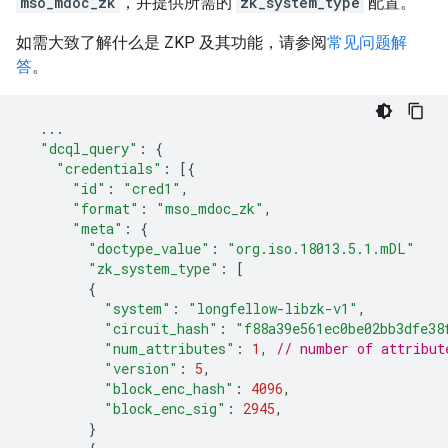
mso_mdoc_zk
，并提供所需的
zk_system_type
配置。
如需大致了解什么是 ZKP 及其功能，请参阅
常见问题解
答
。
...
"dcql_query"
:
{
"credentials"
:
[{
"id"
:
"cred1"
,
"format"
:
"mso_mdoc_zk"
,
"meta"
:
{
"doctype_value"
:
"org.iso.18013.5.1.mDL"
"zk_system_type"
:
[
{
"system"
:
"longfellow-libzk-v1"
,
"circuit_hash"
:
"f88a39e561ec0be02bb3dfe38
"num_attributes"
:
1
,
// number of attribut
"version"
:
5
,
"block_enc_hash"
:
4096
,
"block_enc_sig"
:
2945
,
}