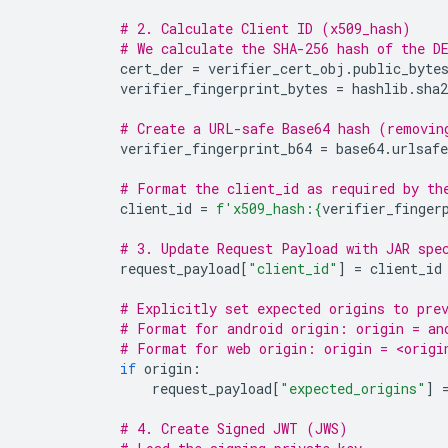
# 2. Calculate Client ID (x509_hash)
# We calculate the SHA-256 hash of the D
cert_der
=
verifier_cert_obj
.
public_byte
verifier_fingerprint_bytes
=
hashlib
.
sha2
# Create a URL-safe Base64 hash (removin
verifier_fingerprint_b64
=
base64
.
urlsafe
# Format the client_id as required by th
client_id
=
f
'x509_hash:
{
verifier_finger
# 3. Update Request Payload with JAR spe
request_payload
[
"client_id"
]
=
client_id
# Explicitly set expected origins to pre
# Format for android origin: origin = an
# Format for web origin: origin = <origi
if
origin
:
request_payload
[
"expected_origins"
]
# 4. Create Signed JWT (JWS)