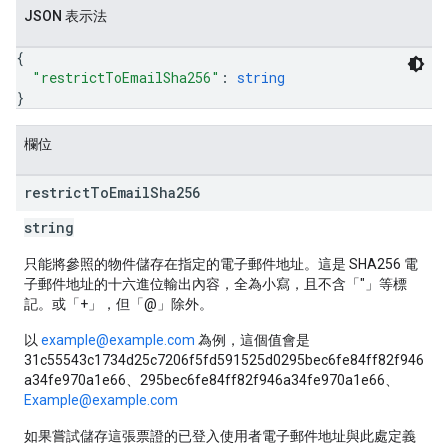
JSON 表示法
{
"restrictToEmailSha256"
: 
string
}
欄位
restrict
To
Email
Sha256
string
只能將參照的物件儲存在指定的電子郵件地址。這是 SHA256 電
子郵件地址的十六進位輸出內容，全為小寫，且不含「"」等標
記。或「+」，但「@」除外。
以
example@example.com
為例，這個值會是
31c55543c1734d25c7206f5fd591525d0295bec6fe84ff82f946
a34fe970a1e66、295bec6fe84ff82f946a34fe970a1e66、
Example@example.com
如果嘗試儲存這張票證的已登入使用者電子郵件地址與此處定義