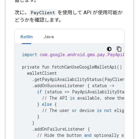
置します。
次に、
PayClient
を使用して API が使用可能か
どうかを確認します。
Kotlin
Java
import
com.google.android.gms.pay.PayApiAvaila
private
fun
fetchCanUseGoogleWalletApi
()
{
walletClient
.
getPayApiAvailabilityStatus
(
PayClient
.
Req
.
addOnSuccessListener
{
status
->
if
(
status
==
PayApiAvailabilityStatus
.
A
//
The
API
is
available
,
show
the
butt
}
else
{
//
The
user
or
device
is
not
eligible
f
}
}
.
addOnFailureListener
{
//
Hide
the
button
and
optionally
show
an