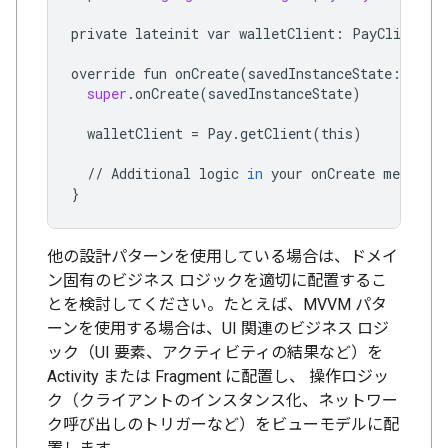
private
lateinit
var
walletClient
:
PayClient
override
fun
onCreate
(
savedInstanceState
:
Bund
super
.
onCreate
(
savedInstanceState
)
walletClient
=
Pay
.
getClient
(
this
)
//
Additional
logic
in
your
onCreate
method
}
他の設計パターンを使用している場合は、ドメイ
ン固有のビジネス ロジックを適切に配置するこ
とを検討してください。たとえば、MVVM パタ
ーンを使用する場合は、UI 関連のビジネス ロジ
ック（UI 要素、アクティビティの結果など）を
Activity または Fragment に配置し、 操作ロジッ
ク（クライアントのインスタンス化、ネットワー
ク呼び出しのトリガーなど）をビューモデルに配