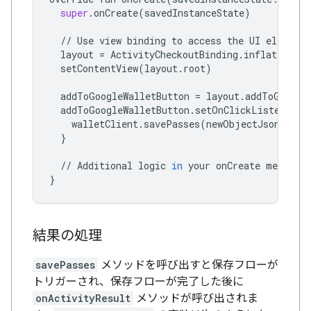
super
.
onCreate
(
savedInstanceState
)
//
Use
view
binding
to
access
the
UI
elements
layout
=
ActivityCheckoutBinding
.
inflate
(
layo
setContentView
(
layout
.
root
)
addToGoogleWalletButton
=
layout
.
addToGoogle
addToGoogleWalletButton
.
setOnClickListener
{
walletClient
.
savePasses
(
newObjectJson
,
thi
}
//
Additional
logic
in
your
onCreate
method
}
結果の処理
savePasses
メソッドを呼び出すと保存フローが
トリガーされ、保存フローが完了した後に
onActivityResult
メソッドが呼び出されま