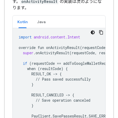
す。
onActivityResult
の実装は次のようにな
ります。
Kotlin
Java
import
android.content.Intent
override
fun
onActivityResult
(
requestCode
:
Int
super
.
onActivityResult
(
requestCode
,
resultCod
if
(
requestCode
==
addToGoogleWalletRequestC
when
(
resultCode
)
{
RESULT_OK
->
{
//
Pass
saved
successfully
}
RESULT_CANCELED
->
{
//
Save
operation
canceled
}
PayClient
.
SavePassesResult
.
SAVE_ERROR
->