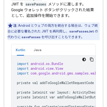
JWT を
savePasses
メソッドに渡します。
Google ウォレット ボタンがクリックされた結果
として、追加操作を開始できます。
注:
Android とウェブの両方を統合する場合は、ウェブ統
合に必要な署名された JWT を再利用し、
savePassesJwt
の
代わりに
savePasses
を呼び出すこともできます。
Kotlin
Java
import
android.os.Bundle
import
android.view.View
import
com.google.android.gms.samples.wallet.d
private
val
addToGoogleWalletRequestCode
=
100
private
lateinit
var
layout
:
ActivityCheckoutBi
private
lateinit
var
addToGoogleWalletButton
:
override
fun
onCreate
(
savedInstanceState
:
Bund