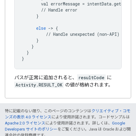
val
errorMessage
=
intentData
.
getString
//
Handle
error
}
else
->
{
//
Handle
unexpected
(
non
-
API
)
excep
}
}
}
}
パスが正常に追加されると、
resultCode
に
Activity.RESULT_OK
の値が格納されます。
特に記載のない限り、このページのコンテンツは
クリエイティブ・コモ
ンズの表示 4.0 ライセンス
により使用許諾されます。コードサンプルは
Apache 2.0 ライセンス
により使用許諾されます。詳しくは、
Google
Developers サイトのポリシー
をご覧ください。Java は Oracle および関
連会社の登録商標です。