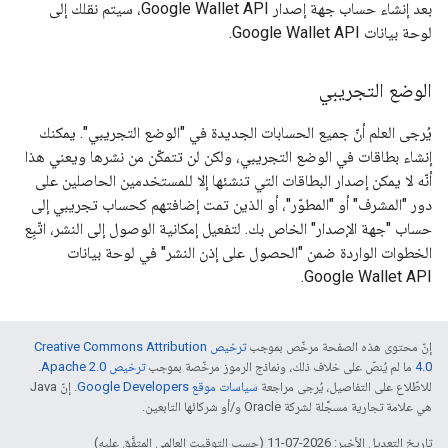
بعد إنشاء حساب جهة إصدار Google Wallet API، سيتم نقلك إلى
لوحة بيانات Google Wallet API.
الوضع التجريبي
يُرجى العلم أنّ جميع الحسابات الجديدة في "الوضع التجريبي". يمكنك
إنشاء بطاقات في الوضع التجريبي، ولكن لن تتمكّن من نشرها ويعني هذا
أنّه لا يمكن إصدار البطاقات التي تنشئها إلا للمستخدمين الحاصلين على
دور "المشرف" أو "المطوّر"، أو الذين تمت إضافتهم كحساب تجريبي إلى
حساب "جهة الإصدار" الخاص بك. لتفعيل إمكانية الوصول إلى النشر، اتّبِع
الخطوات الواردة ضمن "الحصول على إذن النشر" في لوحة بيانات
Google Wallet API.
إنّ محتوى هذه الصفحة مرخّص بموجب
ترخيص Creative Commons Attribution
4.0‏
ما لم يُنصّ على خلاف ذلك، ونماذج الرموز مرخّصة بموجب
ترخيص Apache 2.0‏
.
للاطّلاع على التفاصيل، يُرجى مراجعة
سياسات موقع Google Developers‏
. إنّ Java
هي علامة تجارية مسجَّلة لشركة Oracle و/أو شركائها التابعين.
تاريخ التعديل الأخير: 2026-07-11 (حسب التوقيت العالمي المتفَّق عليه)