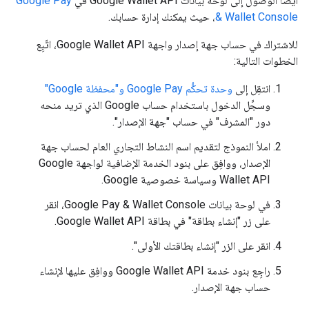
أيضًا الوصول إلى لوحة بيانات Google Wallet API في
Google Pay
& Wallet Console
، حيث يمكنك إدارة حسابك.
للاشتراك في حساب جهة إصدار واجهة Google Wallet API، اتّبِع
الخطوات التالية:
انتقِل إلى
وحدة تحكُّم Google Pay و"محفظة Google"
وسجِّل الدخول باستخدام حساب Google الذي تريد منحه
دور "المشرف" في حساب "جهة الإصدار".
املأ النموذج لتقديم اسم النشاط التجاري العام لحساب جهة
الإصدار، ووافِق على بنود الخدمة الإضافية لواجهة Google
Wallet API وسياسة خصوصية Google.
في لوحة بيانات Google Pay & Wallet Console، انقر
على زر "إنشاء بطاقة" في بطاقة Google Wallet API.
انقر على الزر "إنشاء بطاقتك الأولى".
راجِع بنود خدمة Google Wallet API ووافِق عليها لإنشاء
حساب جهة الإصدار.