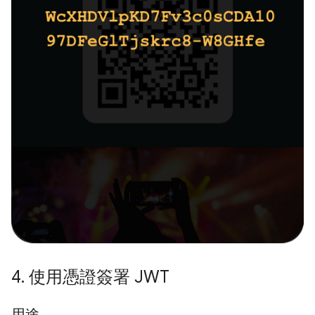
4
.
使用憑證簽署 JWT
用途